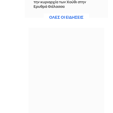
την κυριαρχία των Χούθι στην
Ερυθρά Θάλασσα
ΠΡΙΝ ΑΠΌ 3 ΏΡΕΣ
ΟΛΕΣ ΟΙ ΕΙΔΗΣΕΙΣ
Νίστρουπ: Έχουμε την πίεση, αλλά
πάμε για τη νίκη, δεν υπάρχει κάτι
άλλο για μας
ΠΡΙΝ ΑΠΌ 3 ΏΡΕΣ
Άννα Πρέλεβιτς: Το τρυφερό
throwback βίντεο με την αδελφή της
να τραγουδούν Backstreet Boys
ΠΡΙΝ ΑΠΌ 4 ΏΡΕΣ
Πυρκαγιά σε χαμηλή βλάστηση στην
περιοχή Σάνταλο, στην Κάρπαθο
ΠΡΙΝ ΑΠΌ 4 ΏΡΕΣ
Ο Παναθηναϊκός έπαθε στο ΟΑΚΑ,
καλείται να μάθει από αυτό και να
προκριθεί μέσω Βουλγαρίας - Δείτε
τα Highlights