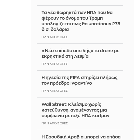
Τα νέα θωρηκτά των ΗΠΑ που θα
φέρουν το όνομα του Τραμπ
υπολογίζεται πως θα κοστίσουν 275
δισ. δολάρια
ΠΡΙΝ ΑΠΌ 2 ΏΡΕΣ
«Νέο επίπεδο απειλής» το drone με
εκρηκτικά στη Λειψία
ΠΡΙΝ ΑΠΌ 3 ΏΡΕΣ
Η ηγεσία της FIFA στηρίζει πλήρως
τον πρόεδρο Ινφαντίνο
ΠΡΙΝ ΑΠΌ 3 ΏΡΕΣ
Wall Street: Κλείσιμο χωρίς
κατεύθυνση, αναμένοντας μια
συμφωνία μεταξύ ΗΠΑ και Ιράν
ΠΡΙΝ ΑΠΌ 3 ΏΡΕΣ
Η Σαουδική Αραβία μπορεί να σπάσει