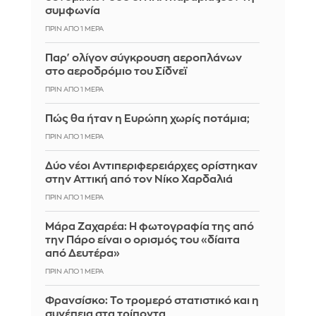
συμφωνία
ΠΡΙΝ ΑΠΌ 1 ΜΈΡΑ
Παρ' ολίγον σύγκρουση αεροπλάνων
στο αεροδρόμιο του Σίδνεϊ
ΠΡΙΝ ΑΠΌ 1 ΜΈΡΑ
Πώς θα ήταν η Ευρώπη χωρίς ποτάμια;
ΠΡΙΝ ΑΠΌ 1 ΜΈΡΑ
Δύο νέοι Αντιπεριφερειάρχες ορίστηκαν
στην Αττική από τον Νίκο Χαρδαλιά
ΠΡΙΝ ΑΠΌ 1 ΜΈΡΑ
Μάρα Ζαχαρέα: Η φωτογραφία της από
την Πάρο είναι ο ορισμός του «δίαιτα
από Δευτέρα»
ΠΡΙΝ ΑΠΌ 1 ΜΈΡΑ
Φρανσίσκο: Το τρομερό στατιστικό και η
συνέπεια στα τρίποντα