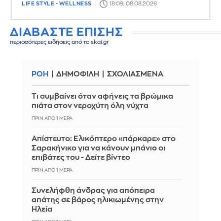
LIFE STYLE - WELLNESS
18:09, 08.08.2026
ΔΙΑΒΑΣΤΕ ΕΠΙΣΗΣ
περισσότερες ειδήσεις από το skai.gr
ΡΟΗ
ΔΗΜΟΦΙΛΗ
ΣΧΟΛΙΑΣΜΕΝΑ
Τι συμβαίνει όταν αφήνεις τα βρώμικα
πιάτα στον νεροχύτη όλη νύχτα
ΠΡΙΝ ΑΠΌ 1 ΜΈΡΑ
Απίστευτο: Ελικόπτερο «πάρκαρε» στο
Σαρακήνικο για να κάνουν μπάνιο οι
επιβάτες του - Δείτε βίντεο
ΠΡΙΝ ΑΠΌ 1 ΜΈΡΑ
Συνελήφθη άνδρας για απόπειρα
απάτης σε βάρος ηλικιωμένης στην
Ηλεία