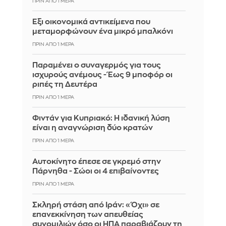
ΠΡΙΝ ΑΠΌ 1 ΜΈΡΑ
Έξι οικονομικά αντικείμενα που
μεταμορφώνουν ένα μικρό μπαλκόνι
ΠΡΙΝ ΑΠΌ 1 ΜΈΡΑ
Παραμένει ο συναγερμός για τους
ισχυρούς ανέμους - Έως 9 μποφόρ οι
ριπές τη Δευτέρα
ΠΡΙΝ ΑΠΌ 1 ΜΈΡΑ
Φιντάν για Κυπριακό: Η ιδανική λύση
είναι η αναγνώριση δύο κρατών
ΠΡΙΝ ΑΠΌ 1 ΜΈΡΑ
Αυτοκίνητο έπεσε σε γκρεμό στην
Πάρνηθα - Σώοι οι 4 επιβαίνοντες
ΠΡΙΝ ΑΠΌ 1 ΜΈΡΑ
Σκληρή στάση από Ιράν: «Όχι» σε
επανεκκίνηση των απευθείας
συνομιλιών όσο οι ΗΠΑ παραβιάζουν τη