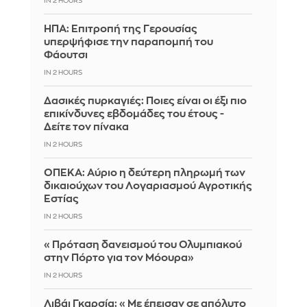
IN 2 HOURS
ΗΠΑ: Επιτροπή της Γερουσίας
υπερψήφισε την παραπομπή του
Φάουτσι
IN 2 HOURS
Δασικές πυρκαγιές: Ποιες είναι οι έξι πιο
επικίνδυνες εβδομάδες του έτους -
Δείτε τον πίνακα
IN 2 HOURS
ΟΠΕΚΑ: Αύριο η δεύτερη πληρωμή των
δικαιούχων του Λογαριασμού Αγροτικής
Εστίας
IN 2 HOURS
«Πρόταση δανεισμού του Ολυμπιακού
στην Πόρτο για τον Μόουρα»
IN 2 HOURS
Λιβάι Γκαρσία: «Με έπεισαν σε απόλυτο