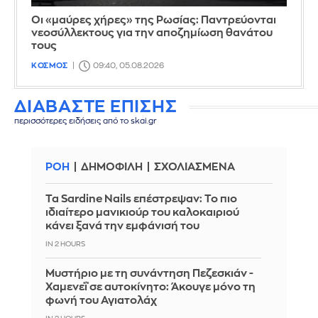
Οι «μαύρες χήρες» της Ρωσίας: Παντρεύονται
νεοσύλλεκτους για την αποζημίωση θανάτου
τους
ΚΟΣΜΟΣ
09:40, 05.08.2026
ΔΙΑΒΑΣΤΕ ΕΠΙΣΗΣ
περισσότερες ειδήσεις από το skai.gr
ΡΟΗ
ΔΗΜΟΦΙΛΗ
ΣΧΟΛΙΑΣΜΕΝΑ
Τα Sardine Nails επέστρεψαν: Το πιο
ιδιαίτερο μανικιούρ του καλοκαιριού
κάνει ξανά την εμφάνισή του
IN 2 HOURS
Μυστήριο με τη συνάντηση Πεζεσκιάν -
Χαμενεΐ σε αυτοκίνητο: Άκουγε μόνο τη
φωνή του Αγιατολάχ