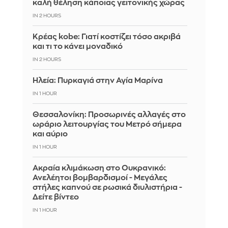
καλή θέληση κάποιας γειτονικής χώρας
IN 2 HOURS
Κρέας kobe: Γιατί κοστίζει τόσο ακριβά
και τι το κάνει μοναδικό
IN 2 HOURS
Ηλεία: Πυρκαγιά στην Αγία Μαρίνα
IN 1 HOUR
Θεσσαλονίκη: Προσωρινές αλλαγές στο
ωράριο λειτουργίας του Μετρό σήμερα
και αύριο
IN 1 HOUR
Ακραία κλιμάκωση στο Ουκρανικό:
Ανελέητοι βομβαρδισμοί - Μεγάλες
στήλες καπνού σε ρωσικά διυλιστήρια -
Δείτε βίντεο
IN 1 HOUR