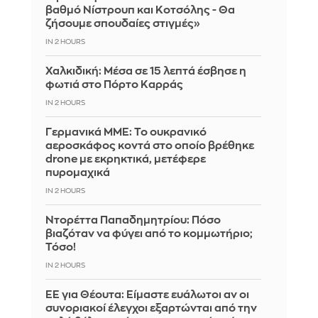
βαθμό Νίστρουπ και Κοτσόλης - Θα
ζήσουμε σπουδαίες στιγμές»
IN 2 HOURS
Χαλκιδική: Μέσα σε 15 λεπτά έσβησε η
φωτιά στο Πόρτο Καρράς
IN 2 HOURS
Γερμανικά ΜΜΕ: Το ουκρανικό
αεροσκάφος κοντά στο οποίο βρέθηκε
drone με εκρηκτικά, μετέφερε
πυρομαχικά
IN 2 HOURS
Ντορέττα Παπαδημητρίου: Πόσο
βιαζόταν να φύγει από το κομμωτήριο;
Τόσο!
IN 2 HOURS
ΕΕ για Θέουτα: Είμαστε ευάλωτοι αν οι
συνοριακοί έλεγχοι εξαρτώνται από την