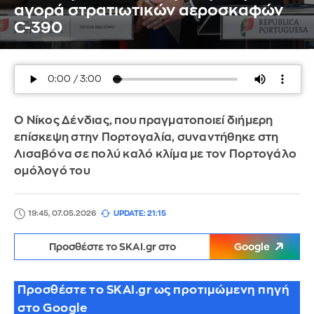
αγορά στρατιωτικών αεροσκαφών
C-390
Ο Νίκος Δένδιας, που πραγματοποιεί διήμερη
επίσκεψη στην Πορτογαλία, συναντήθηκε στη
Λισαβόνα σε πολύ καλό κλίμα με τον Πορτογάλο
ομόλογό του
19:45, 07.05.2026
UPDATE: 21:15
Προσθέστε το SKAI.gr στο
Google
Προσθέστε το SKAI.gr ως προτιμώμενη πηγή
στο Google