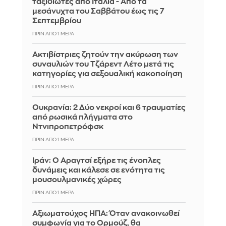
ταξιδιώτες από Ιταλία - Από τα
μεσάνυχτα του Σαββάτου έως τις 7
Σεπτεμβρίου
ΠΡΙΝ ΑΠΌ 1 ΜΈΡΑ
Ακτιβίστριες ζητούν την ακύρωση των
συναυλιών του Τζάρεντ Λέτο μετά τις
κατηγορίες για σεξουαλική κακοποίηση
ΠΡΙΝ ΑΠΌ 1 ΜΈΡΑ
Ουκρανία: 2 Δύο νεκροί και 6 τραυματίες
από ρωσικά πλήγματα στο
Ντνιπροπετρόφσκ
ΠΡΙΝ ΑΠΌ 1 ΜΈΡΑ
Ιράν: Ο Αραγτσί εξήρε τις ένοπλες
δυνάμεις και κάλεσε σε ενότητα τις
μουσουλμανικές χώρες
ΠΡΙΝ ΑΠΌ 1 ΜΈΡΑ
Αξιωματούχος ΗΠΑ: Όταν ανακοινωθεί
συμφωνία για το Ορμούζ, θα