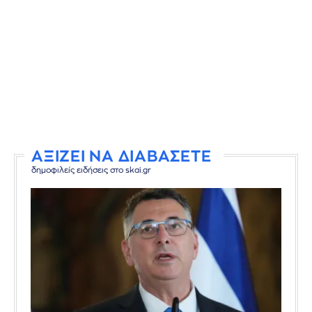
ΑΞΙΖΕΙ ΝΑ ΔΙΑΒΑΣΕΤΕ
δημοφιλείς ειδήσεις στο skai.gr