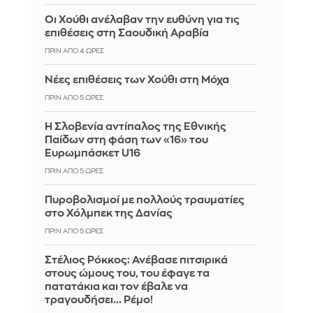
Οι Χούθι ανέλαβαν την ευθύνη για τις
επιθέσεις στη Σαουδική Αραβία
ΠΡΙΝ ΑΠΌ 4 ΏΡΕΣ
Νέες επιθέσεις των Χούθι στη Μόχα
ΠΡΙΝ ΑΠΌ 5 ΏΡΕΣ
Η Σλοβενία αντίπαλος της Εθνικής
Παίδων στη φάση των «16» του
Ευρωμπάσκετ U16
ΠΡΙΝ ΑΠΌ 5 ΏΡΕΣ
Πυροβολισμοί με πολλούς τραυματίες
στο Χόλμπεκ της Δανίας
ΠΡΙΝ ΑΠΌ 5 ΏΡΕΣ
Στέλιος Ρόκκος: Ανέβασε πιτσιρικά
στους ώμους του, του έφαγε τα
πατατάκια και τον έβαλε να
τραγουδήσει... Ρέμο!