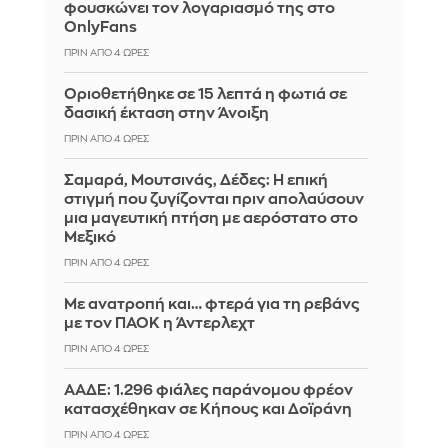
φουσκώνει τον λογαριασμό της στο
OnlyFans
ΠΡΙΝ ΑΠΌ 4 ΏΡΕΣ
Οριοθετήθηκε σε 15 λεπτά η φωτιά σε
δασική έκταση στην Άνοιξη
ΠΡΙΝ ΑΠΌ 4 ΏΡΕΣ
Σαμαρά, Μουτσινάς, Δέδες: Η επική
στιγμή που ζυγίζονται πριν απολαύσουν
μια μαγευτική πτήση με αερόστατο στο
Μεξικό
ΠΡΙΝ ΑΠΌ 4 ΏΡΕΣ
Με ανατροπή και… φτερά για τη ρεβάνς
με τον ΠΑΟΚ η Άντερλεχτ
ΠΡΙΝ ΑΠΌ 4 ΏΡΕΣ
ΑΑΔΕ: 1.296 φιάλες παράνομου φρέον
κατασχέθηκαν σε Κήπους και Δοϊράνη
ΠΡΙΝ ΑΠΌ 4 ΏΡΕΣ