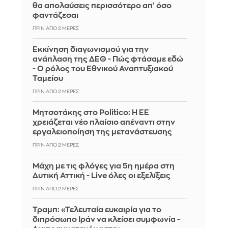
θα απολαύσεις περισσότερο απ' όσο
φαντάζεσαι
ΠΡΙΝ ΑΠΌ 2 ΜΈΡΕΣ
Εκκίνηση διαγωνισμού για την
ανάπλαση της ΔΕΘ - Πώς φτάσαμε εδώ
- O ρόλος του Εθνικού Αναπτυξιακού
Ταμείου
ΠΡΙΝ ΑΠΌ 2 ΜΈΡΕΣ
Μητσοτάκης στο Politico: Η ΕΕ
χρειάζεται νέο πλαίσιο απέναντι στην
εργαλειοποίηση της μετανάστευσης
ΠΡΙΝ ΑΠΌ 2 ΜΈΡΕΣ
Μάχη με τις φλόγες για 5η ημέρα στη
Δυτική Αττική - Live όλες οι εξελίξεις
ΠΡΙΝ ΑΠΌ 2 ΜΈΡΕΣ
Τραμπ: «Τελευταία ευκαιρία για το
διπρόσωπο Ιράν να κλείσει συμφωνία -