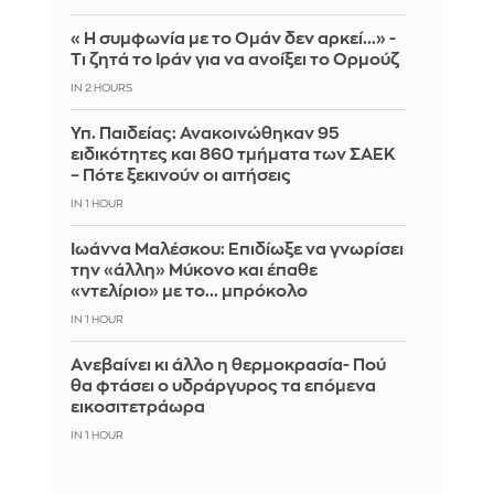
«Η συμφωνία με το Ομάν δεν αρκεί...» -
Τι ζητά το Ιράν για να ανοίξει το Ορμούζ
IN 2 HOURS
Υπ. Παιδείας: Ανακοινώθηκαν 95
ειδικότητες και 860 τμήματα των ΣΑΕΚ
– Πότε ξεκινούν οι αιτήσεις
IN 1 HOUR
Ιωάννα Μαλέσκου: Επιδίωξε να γνωρίσει
την «άλλη» Μύκονο και έπαθε
«ντελίριο» με το... μπρόκολο
IN 1 HOUR
Aνεβαίνει κι άλλο η θερμοκρασία- Πού
θα φτάσει ο υδράργυρος τα επόμενα
εικοσιτετράωρα
IN 1 HOUR