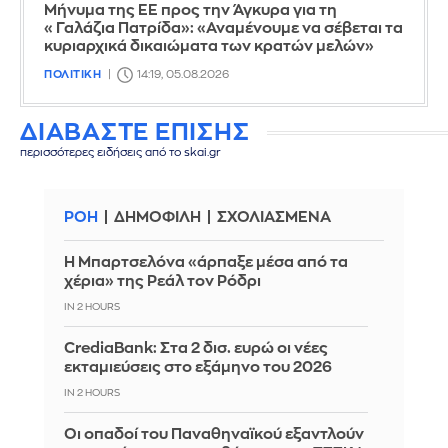
Μήνυμα της ΕΕ προς την Άγκυρα για τη
«Γαλάζια Πατρίδα»: «Αναμένουμε να σέβεται τα
κυριαρχικά δικαιώματα των κρατών μελών»
ΠΟΛΙΤΙΚΗ
14:19, 05.08.2026
ΔΙΑΒΑΣΤΕ ΕΠΙΣΗΣ
περισσότερες ειδήσεις από το skai.gr
ΡΟΗ
ΔΗΜΟΦΙΛΗ
ΣΧΟΛΙΑΣΜΕΝΑ
Η Μπαρτσελόνα «άρπαξε μέσα από τα
χέρια» της Ρεάλ τον Ρόδρι
IN 2 HOURS
CrediaBank: Στα 2 δισ. ευρώ οι νέες
εκταμιεύσεις στο εξάμηνο του 2026
IN 2 HOURS
Οι οπαδοί του Παναθηναϊκού εξαντλούν