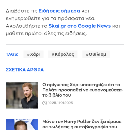
Διαβάστε τις
Ειδήσεις σήμερα
και
ενημερωθείτε για τα πρόσφατα νέα.
Ακολουθήστε το
Skai.gr στο Google News
και
μάθετε πρώτοι όλες τις ειδήσεις.
TAGS:
Χάρι
Κάρολος
Ουίλιαμ
ΣΧΕΤΙΚΑ ΑΡΘΡΑ
Ο πρίγκιπας Χάρι υποστηρίζει ότι το
Παλάτι προσπαθεί να «υπονομεύσει»
το βιβλίο του
19:25, 11.01.2023
Μόνο τον Harry Potter δεν ξεπέρασε
σε πωλήσεις η αυτοβιογραφία του