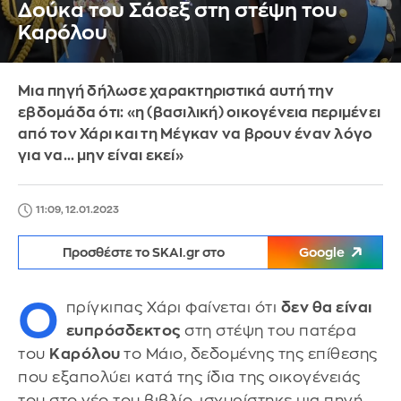
Δούκα του Σάσεξ στη στέψη του
Καρόλου
Μια πηγή δήλωσε χαρακτηριστικά αυτή την
εβδομάδα ότι: «η (βασιλική) οικογένεια περιμένει
από τον Χάρι και τη Μέγκαν να βρουν έναν λόγο
για να… μην είναι εκεί»
11:09, 12.01.2023
Προσθέστε το SKAI.gr στο
Google
Ο
πρίγκιπας Χάρι φαίνεται ότι
δεν θα είναι
ευπρόσδεκτος
στη στέψη του πατέρα
του
Καρόλου
το Μάιο, δεδομένης της επίθεσης
που εξαπολύει κατά της ίδια της οικογένειάς
του στο νέο του βιβλίο, ισχυρίστηκε μια πηγή