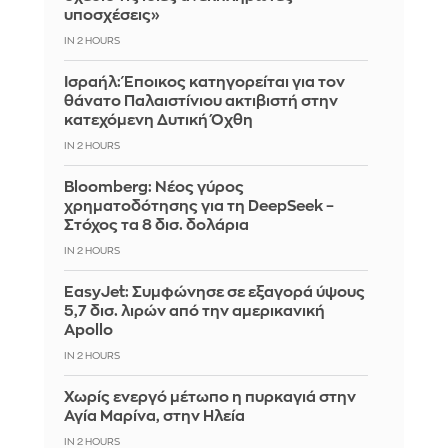
υποσχέσεις»
IN 2 HOURS
Ισραήλ: Έποικος κατηγορείται για τον
θάνατο Παλαιστίνιου ακτιβιστή στην
κατεχόμενη Δυτική Όχθη
IN 2 HOURS
Bloomberg: Νέος γύρος
χρηματοδότησης για τη DeepSeek –
Στόχος τα 8 δισ. δολάρια
IN 2 HOURS
EasyJet: Συμφώνησε σε εξαγορά ύψους
5,7 δισ. λιρών από την αμερικανική
Apollo
IN 2 HOURS
Χωρίς ενεργό μέτωπο η πυρκαγιά στην
Αγία Μαρίνα, στην Ηλεία
IN 2 HOURS