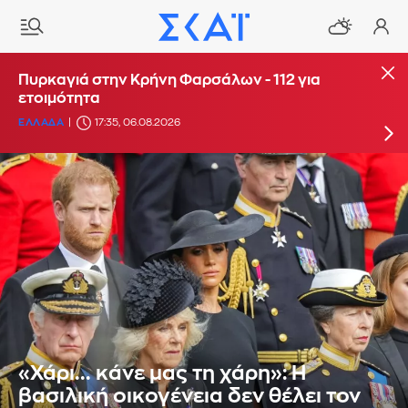
Μεγάλη πυρκαγιά στην περιοχή Κολυμπάδα
Πυρκαγιά στην Κρήνη Φαρσάλων - 112 για
στη Σκύρο - Ενισχύθηκαν οι δυνάμεις
ετοιμότητα
ΕΛΛΑΔΑ
ΕΛΛΑΔΑ
15:17, 06.08.2026
17:35, 06.08.2026
UPDATE: 17:10
«Χάρι... κάνε μας τη χάρη»: Η
βασιλική οικογένεια δεν θέλει τον