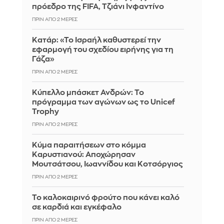
πρόεδρο της FIFA, Τζιάνι Ινφαντίνο
ΠΡΙΝ ΑΠΌ 2 ΜΈΡΕΣ
Κατάρ: «Το Ισραήλ καθυστερεί την
εφαρμογή του σχεδίου ειρήνης για τη
Γάζα»
ΠΡΙΝ ΑΠΌ 2 ΜΈΡΕΣ
Κύπελλο μπάσκετ Ανδρών: Το
πρόγραμμα των αγώνων ως το Unicef
Trophy
ΠΡΙΝ ΑΠΌ 2 ΜΈΡΕΣ
Κύμα παραιτήσεων στο κόμμα
Καρυστιανού: Αποχώρησαν
Μουτσάτσου, Ιωαννίδου και Κοτσόργιος
ΠΡΙΝ ΑΠΌ 2 ΜΈΡΕΣ
Το καλοκαιρινό φρούτο που κάνει καλό
σε καρδιά και εγκέφαλο
ΠΡΙΝ ΑΠΌ 2 ΜΈΡΕΣ