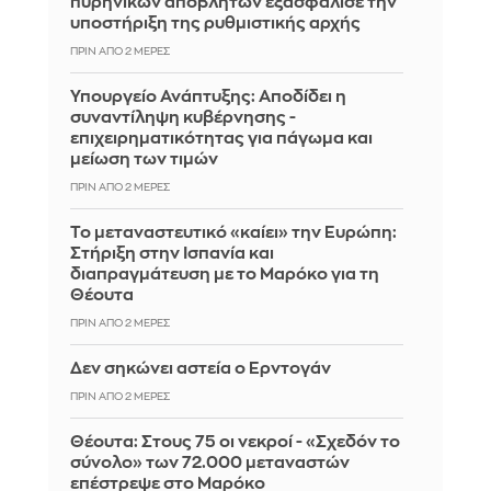
πυρηνικών αποβλήτων εξασφάλισε την
υποστήριξη της ρυθμιστικής αρχής
ΠΡΙΝ ΑΠΌ 2 ΜΈΡΕΣ
Υπουργείο Ανάπτυξης: Αποδίδει η
συναντίληψη κυβέρνησης -
επιχειρηματικότητας για πάγωμα και
μείωση των τιμών
ΠΡΙΝ ΑΠΌ 2 ΜΈΡΕΣ
Το μεταναστευτικό «καίει» την Ευρώπη:
Στήριξη στην Ισπανία και
διαπραγμάτευση με το Μαρόκο για τη
Θέουτα
ΠΡΙΝ ΑΠΌ 2 ΜΈΡΕΣ
Δεν σηκώνει αστεία ο Ερντογάν
ΠΡΙΝ ΑΠΌ 2 ΜΈΡΕΣ
Θέουτα: Στους 75 οι νεκροί - «Σχεδόν το
σύνολο» των 72.000 μεταναστών
επέστρεψε στο Μαρόκο