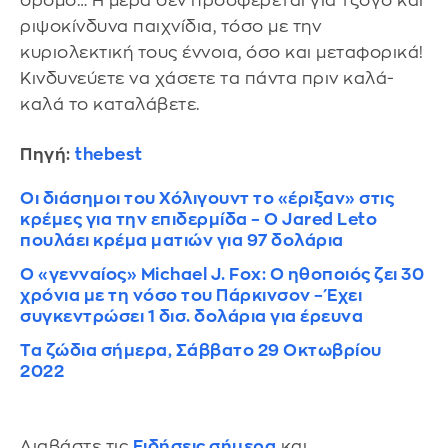
δρόμο… Η μέρα δεν προσφέρεται για τζόγο και
ριψοκίνδυνα παιχνίδια, τόσο με την
κυριολεκτική τους έννοια, όσο και μεταφορικά!
Κινδυνεύετε να χάσετε τα πάντα πριν καλά-
καλά το καταλάβετε.
Πηγή:
thebest
Οι διάσημοι του Χόλιγουντ το «έριξαν» στις
κρέμες για την επιδερμίδα – Ο Jared Leto
πουλάει κρέμα ματιών για 97 δολάρια
Ο «γενναίος» Michael J. Fox: Ο ηθοποιός ζει 30
χρόνια με τη νόσο του Πάρκινσον – Έχει
συγκεντρώσει 1 δισ. δολάρια για έρευνα
Τα ζώδια σήμερα, Σάββατο 29 Οκτωβρίου
2022
Διαβάστε τις
Ειδήσεις σήμερα
και