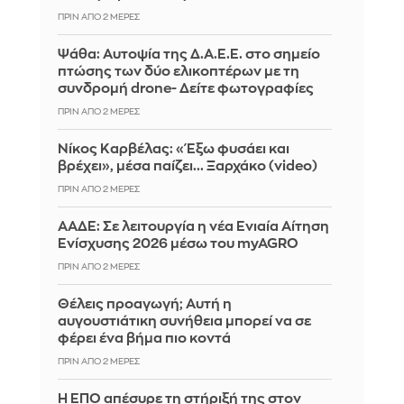
ΠΡΙΝ ΑΠΌ 2 ΜΈΡΕΣ
Ψάθα: Αυτοψία της Δ.Α.Ε.Ε. στο σημείο
πτώσης των δύο ελικοπτέρων με τη
συνδρομή drone- Δείτε φωτογραφίες
ΠΡΙΝ ΑΠΌ 2 ΜΈΡΕΣ
Νίκος Καρβέλας: «Έξω φυσάει και
βρέχει», μέσα παίζει... Ξαρχάκο (video)
ΠΡΙΝ ΑΠΌ 2 ΜΈΡΕΣ
ΑΑΔΕ: Σε λειτουργία η νέα Ενιαία Αίτηση
Ενίσχυσης 2026 μέσω του myAGRO
ΠΡΙΝ ΑΠΌ 2 ΜΈΡΕΣ
Θέλεις προαγωγή; Αυτή η
αυγουστιάτικη συνήθεια μπορεί να σε
φέρει ένα βήμα πιο κοντά
ΠΡΙΝ ΑΠΌ 2 ΜΈΡΕΣ
Η ΕΠΟ απέσυρε τη στήριξή της στον