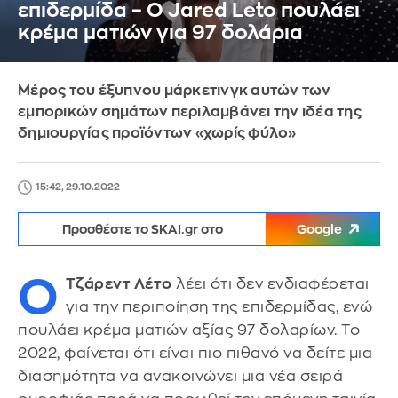
επιδερμίδα – Ο Jared Leto πουλάει
κρέμα ματιών για 97 δολάρια
Μέρος του έξυπνου μάρκετινγκ αυτών των
εμπορικών σημάτων περιλαμβάνει την ιδέα της
δημιουργίας προϊόντων «χωρίς φύλο»
15:42, 29.10.2022
Προσθέστε το SKAI.gr στο
Google
Ο
Τζάρεντ Λέτο
λέει ότι δεν ενδιαφέρεται
για την περιποίηση της επιδερμίδας, ενώ
πουλάει κρέμα ματιών αξίας 97 δολαρίων. Το
2022, φαίνεται ότι είναι πιο πιθανό να δείτε μια
διασημότητα να ανακοινώνει μια νέα σειρά