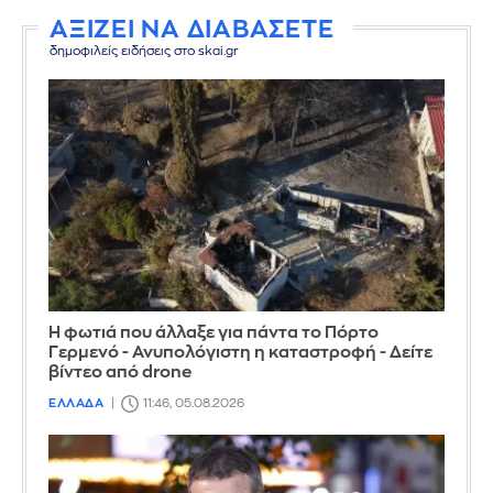
ΑΞΙΖΕΙ ΝΑ ΔΙΑΒΑΣΕΤΕ
δημοφιλείς ειδήσεις στο skai.gr
Η φωτιά που άλλαξε για πάντα το Πόρτο
Γερμενό - Ανυπολόγιστη η καταστροφή - Δείτε
βίντεο από drone
ΕΛΛΑΔΑ
11:46, 05.08.2026