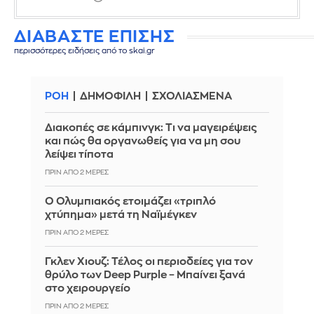
ΔΙΑΒΑΣΤΕ ΕΠΙΣΗΣ
περισσότερες ειδήσεις από το skai.gr
ΡΟΗ
ΔΗΜΟΦΙΛΗ
ΣΧΟΛΙΑΣΜΕΝΑ
Διακοπές σε κάμπινγκ: Τι να μαγειρέψεις
και πώς θα οργανωθείς για να μη σου
λείψει τίποτα
ΠΡΙΝ ΑΠΌ 2 ΜΈΡΕΣ
Ο Ολυμπιακός ετοιμάζει «τριπλό
χτύπημα» μετά τη Ναϊμέγκεν
ΠΡΙΝ ΑΠΌ 2 ΜΈΡΕΣ
Γκλεν Χιουζ: Τέλος οι περιοδείες για τον
θρύλο των Deep Purple – Μπαίνει ξανά
στο χειρουργείο
ΠΡΙΝ ΑΠΌ 2 ΜΈΡΕΣ