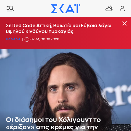
Σε Red Code Αττική, Βοιωτία και Εύβοια λόγω
υψηλού κινδύνου πυρκαγιάς
ΕΛΛΑΔΑ
07:34, 06.08.2026
Οι διάσημοι του Χόλιγουντ το
«έριξαν» στις κρέμες για την