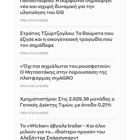
Παπασταύρου: Η συμφωνία δημιουργεί
νέα και ισχυρή δυναμική για την
υλοποίηση του GSI
ΠΡΙΝ ΑΠΌ 2 ΜΈΡΕΣ
Στράτος Τζώρτζογλου: Τα θαύματα που
έζησε και η οικογενειακή τραγωδία που
τον σημάδεψε
ΠΡΙΝ ΑΠΌ 2 ΜΈΡΕΣ
«Όχι πια αιχμάλωτοι του ρουσφετιού»:
Ο Μητσοτάκης στην παρουσίαση της
πλατφόρμας myAGRO
ΠΡΙΝ ΑΠΌ 2 ΜΈΡΕΣ
Χρηματιστήριο: Στις 2.629,38 μονάδες ο
Γενικός Δείκτης Τιμών, με άνοδο 0,21%
ΠΡΙΝ ΑΠΌ 2 ΜΈΡΕΣ
Το «Wicker» έβγαλε trailer – Και όλοι
μιλούν για το… ιδιαίτερο προσόν του
Αλεξάντερ Σκάρσγκαρντ