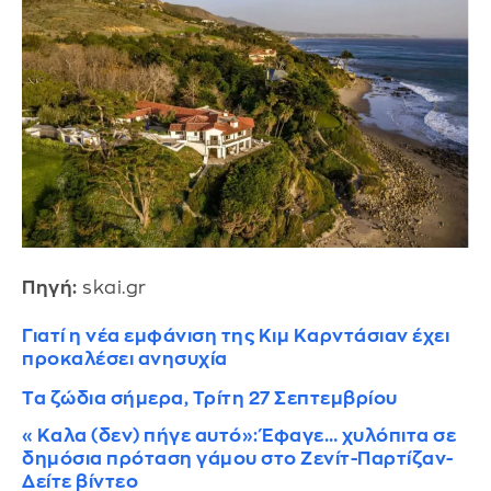
Πηγή:
skai.gr
Γιατί η νέα εμφάνιση της Κιμ Καρντάσιαν έχει
προκαλέσει ανησυχία
Τα ζώδια σήμερα, Τρίτη 27 Σεπτεμβρίου
«Καλα (δεν) πήγε αυτό»: Έφαγε… χυλόπιτα σε
δημόσια πρόταση γάμου στο Ζενίτ-Παρτίζαν-
Δείτε βίντεο