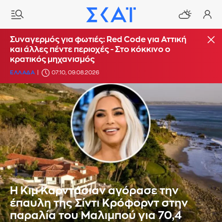
Συναγερμός για φωτιές: Red Code για Αττική
και άλλες πέντε περιοχές - Στο κόκκινο ο
κρατικός μηχανισμός
ΕΛΛΑΔΑ
07:10, 09.08.2026
Η Κιμ Καρντάσιαν αγόρασε την
έπαυλη της Σίντι Κρόφορντ στην
παραλία του Μαλιμπού για 70,4