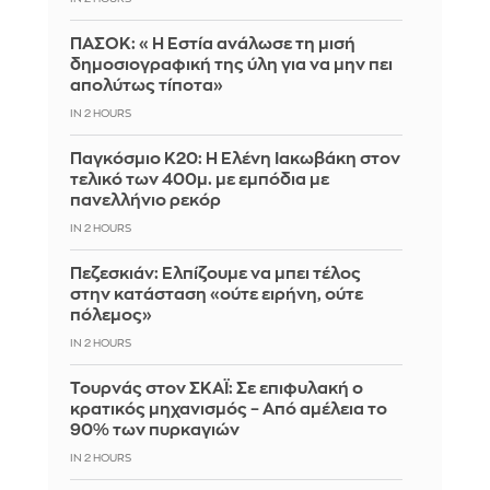
ΠΑΣΟΚ: «Η Εστία ανάλωσε τη μισή
δημοσιογραφική της ύλη για να μην πει
απολύτως τίποτα»
IN 2 HOURS
Παγκόσμιο Κ20: Η Ελένη Ιακωβάκη στον
τελικό των 400μ. με εμπόδια με
πανελλήνιο ρεκόρ
IN 2 HOURS
Πεζεσκιάν: Ελπίζουμε να μπει τέλος
στην κατάσταση «ούτε ειρήνη, ούτε
πόλεμος»
IN 2 HOURS
Τουρνάς στον ΣΚΑΪ: Σε επιφυλακή ο
κρατικός μηχανισμός – Από αμέλεια το
90% των πυρκαγιών
IN 2 HOURS