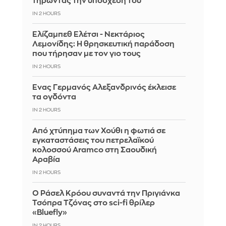
τηρώντας την υπόσχεσή του
IN 2 HOURS
Ελίζαμπεθ Ελέτσι - Νεκτάριος
Λεμονίδης: Η θρησκευτική παράδοση
που τήρησαν με τον γιο τους
IN 2 HOURS
Ένας Γερμανός Αλεξανδρινός έκλεισε
τα ογδόντα
IN 2 HOURS
Από χτύπημα των Χούθι η φωτιά σε
εγκαταστάσεις του πετρελαϊκού
κολοσσού Aramco στη Σαουδική
Αραβία
IN 2 HOURS
Ο Ράσελ Κρόου συναντά την Πριγιάνκα
Τσόπρα Τζόνας στο sci-fi θρίλερ
«Bluefly»
IN 2 HOURS