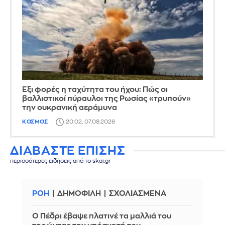
Έξι φορές η ταχύτητα του ήχου: Πώς οι
βαλλιστικοί πύραυλοι της Ρωσίας «τρυπούν»
την ουκρανική αεράμυνα
ΚΟΣΜΟΣ
20:02, 07.08.2026
ΔΙΑΒΑΣΤΕ ΕΠΙΣΗΣ
περισσότερες ειδήσεις από το skai.gr
ΡΟΗ
ΔΗΜΟΦΙΛΗ
ΣΧΟΛΙΑΣΜΕΝΑ
Ο Πέδρι έβαψε πλατινέ τα μαλλιά του