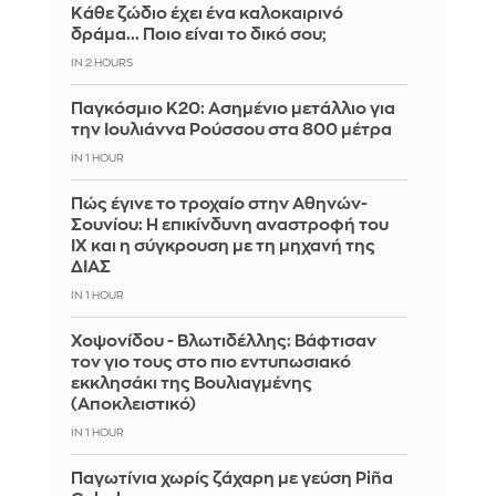
Κάθε ζώδιο έχει ένα καλοκαιρινό
δράμα... Ποιο είναι το δικό σου;
IN 2 HOURS
Παγκόσμιο Κ20: Ασημένιο μετάλλιο για
την Ιουλιάννα Ρούσσου στα 800 μέτρα
IN 1 HOUR
Πώς έγινε το τροχαίο στην Αθηνών-
Σουνίου: Η επικίνδυνη αναστροφή του
ΙΧ και η σύγκρουση με τη μηχανή της
ΔΙΑΣ
IN 1 HOUR
Χοψονίδου - Βλωτιδέλλης: Βάφτισαν
τον γιο τους στο πιο εντυπωσιακό
εκκλησάκι της Βουλιαγμένης
(Αποκλειστικό)
IN 1 HOUR
Παγωτίνια χωρίς ζάχαρη με γεύση Piña