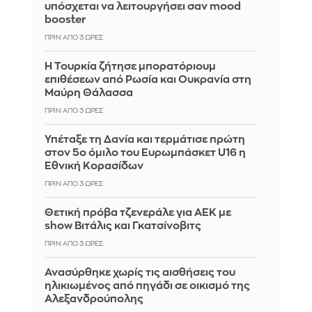
υπόσχεται να λειτουργήσει σαν mood
booster
ΠΡΙΝ ΑΠΌ 3 ΏΡΕΣ
Η Τουρκία ζήτησε μπορατόριουμ
επιθέσεων από Ρωσία και Ουκρανία στη
Μαύρη Θάλασσα
ΠΡΙΝ ΑΠΌ 3 ΏΡΕΣ
Υπέταξε τη Δανία και τερμάτισε πρώτη
στον 5ο όμιλο του Ευρωμπάσκετ U16 η
Εθνική Κορασίδων
ΠΡΙΝ ΑΠΌ 3 ΏΡΕΣ
Θετική πρόβα τζενεράλε για ΑΕΚ με
show Βιτάλις και Γκατσίνοβιτς
ΠΡΙΝ ΑΠΌ 3 ΏΡΕΣ
Ανασύρθηκε χωρίς τις αισθήσεις του
ηλικιωμένος από πηγάδι σε οικισμό της
Αλεξανδρούπολης