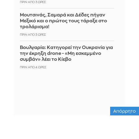
ΠΡΙΝ ΑΠΌ 3 ΏΡΕΣ
Μουτσινάς, Σαμαρά και Δέδες πήγαν
Μεξικό και ο πρώτος τους τάραξε στο
τρολάρισμα!
ΠΡΙΝ ΑΠΌ 3 ΏΡΕΣ
Βουλγαρία: Κατηγορεί την Ουκρανία για
την έκρηξη drone - «Μη εσκεμμένο
συμβάν» λέει το Κίεβο
ΠΡΙΝ ΑΠΌ 4 ΏΡΕΣ
Απόρρητο