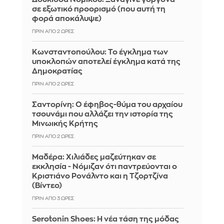
σε εξωτικό προορισμό (που αυτή τη
φορά αποκάλυψε)
ΠΡΙΝ ΑΠΌ 2 ΏΡΕΣ
Κωνσταντοπούλου: Το έγκλημα των
υποκλοπών αποτελεί έγκλημα κατά της
Δημοκρατίας
ΠΡΙΝ ΑΠΌ 2 ΏΡΕΣ
Σαντορίνη: Ο έφηβος-θύμα του αρχαίου
τσουνάμι που αλλάζει την ιστορία της
Μινωικής Κρήτης
ΠΡΙΝ ΑΠΌ 2 ΏΡΕΣ
Μαδέρα: Χιλιάδες μαζεύτηκαν σε
εκκλησία - Νόμιζαν ότι παντρεύονται ο
Κριστιάνο Ρονάλντο και η Τζορτζίνα
(Βίντεο)
ΠΡΙΝ ΑΠΌ 3 ΏΡΕΣ
Serotonin Shoes: Η νέα τάση της μόδας