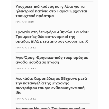
Υποχρεωτικά κράνος και γιλέκο για τα
ηλεκτρικά πατίνια στο Παρίσι: Έρχονται
τσουχτερά πρόστιμα
ΠΡΙΝ ΑΠΌ 1 ΏΡΑ
Τροχαίο στη λεωφόρο Αθηνών-Σουνίου:
Τραυματίες δύο αστυνομικοί της
ομάδας ΔΙΑΣ μετά από σύγκρουση με ΙΧ
ΠΡΙΝ ΑΠΌ 2 ΏΡΕΣ
Άγιο Όρος: Θρησκευτικός τουρισμός σε
άνοδο, έσοδα σε πτώση
ΠΡΙΝ ΑΠΌ 2 ΏΡΕΣ
Λευκάδα: Χειροπέδες σε 58χρονο μετά
την καταγγελία της 31χρονης
συντρόφου του για ενδοοικογενειακή
βία
ΠΡΙΝ ΑΠΌ 2 ΏΡΕΣ
Δούκισσα Νομικού: Ξανάγινε γοργόνα