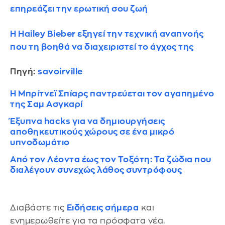
επηρεάζει την ερωτική σου ζωή
Η Hailey Bieber εξηγεί την τεχνική αναπνοής
που τη βοηθά να διαχειριστεί το άγχος της
Πηγή:
savoirville
Η Μπρίτνεϊ Σπίαρς παντρεύεται τον αγαπημένο
της Σαμ Ασγκαρί
Έξυπνα hacks για να δημιουργήσεις
αποθηκευτικούς χώρους σε ένα μικρό
υπνοδωμάτιο
Από τον Λέοντα έως τον Τοξότη: Τα ζώδια που
διαλέγουν συνεχώς λάθος συντρόφους
Διαβάστε τις
Ειδήσεις σήμερα
και
ενημερωθείτε για τα πρόσφατα νέα.