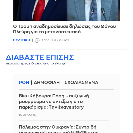
Ο Τραμπ αναδημοσίευσε δηλώσεις του Θάνου
Πλεύρη για το μεταναστευτικό
ΠΟΛΙΤΙΚΗ
07:34, 10.08.2026
ΔΙΑΒΑΣΤΕ ΕΠΙΣΗΣ
περισσότερες ειδήσεις από το skai.gr
ΡΟΗ
ΔΗΜΟΦΙΛΗ
ΣΧΟΛΙΑΣΜΕΝΑ
Βίκυ Κάβουρα: Πόση... συζυγική
μουρμούρα να αντέξει για το
παρκάρισμα; Την έκανε story
IN 2 HOURS
Πόλεμος στην Ουκρανία: Συντριβή
ουκρανικού μαχητικού MiG-29 στην