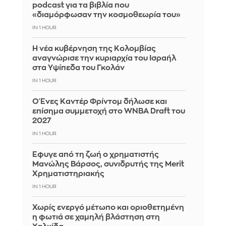
podcast για τα βιβλία που
«διαμόρφωσαν την κοσμοθεωρία του»
IN 1 HOUR
Η νέα κυβέρνηση της Κολομβίας
αναγνώρισε την κυριαρχία του Ισραήλ
στα Υψίπεδα του Γκολάν
IN 1 HOUR
Ο Ένες Καντέρ Φρίντομ δήλωσε και
επίσημα συμμετοχή στο WNBA Draft του
2027
IN 1 HOUR
Έφυγε από τη ζωή ο χρηματιστής
Μανώλης Βάρσος, συνιδρυτής της Merit
Χρηματιστηριακής
IN 1 HOUR
Χωρίς ενεργό μέτωπο και οριοθετημένη
η φωτιά σε χαμηλή βλάστηση στη