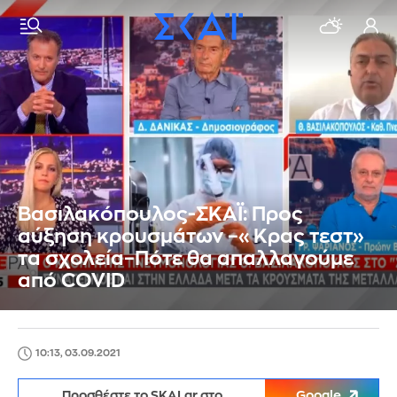
Βασιλακόπουλος-ΣΚΑΪ: Προς
αύξηση κρουσμάτων –«Κρας τεστ»
τα σχολεία–Πότε θα απαλλαγούμε
από COVID
10:13, 03.09.2021
Προσθέστε το SKAI.gr στο
Google