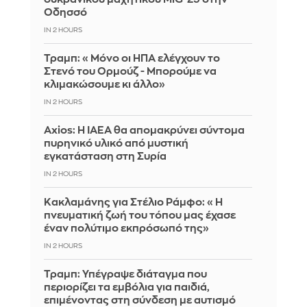
Οδησσό
IN 2 HOURS
Τραμπ: «Μόνο οι ΗΠΑ ελέγχουν το
Στενό του Ορμούζ - Μπορούμε να
κλιμακώσουμε κι άλλο»
IN 2 HOURS
Axios: Η IAEA θα απομακρύνει σύντομα
πυρηνικό υλικό από μυστική
εγκατάσταση στη Συρία
IN 2 HOURS
Κακλαμάνης για Στέλιο Ράμφο: «Η
πνευματική ζωή του τόπου μας έχασε
έναν πολύτιμο εκπρόσωπό της»
IN 2 HOURS
Τραμπ: Υπέγραψε διάταγμα που
περιορίζει τα εμβόλια για παιδιά,
επιμένοντας στη σύνδεση με αυτισμό