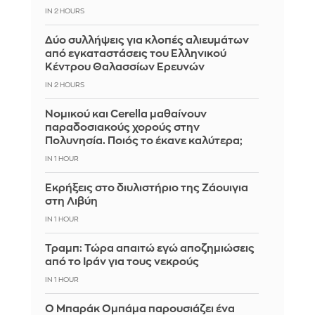
IN 2 HOURS
Δύο συλλήψεις για κλοπές αλιευμάτων
από εγκαταστάσεις του Ελληνικού
Κέντρου Θαλασσίων Ερευνών
IN 2 HOURS
Νομικού και Cerella μαθαίνουν
παραδοσιακούς χορούς στην
Πολυνησία. Ποιός το έκανε καλύτερα;
IN 1 HOUR
Εκρήξεις στο διυλιστήριο της Ζάουιγια
στη Λιβύη
IN 1 HOUR
Τραμπ: Τώρα απαιτώ εγώ αποζημιώσεις
από το Ιράν για τους νεκρούς
IN 1 HOUR
Ο Μπαράκ Ομπάμα παρουσιάζει ένα