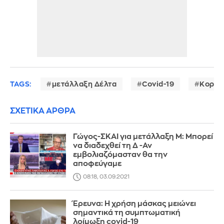
TAGS:
μετάλλαξη Δέλτα
Covid-19
Κορων
ΣΧΕΤΙΚΑ ΑΡΘΡΑ
Γώγος-ΣΚΑΙ για μετάλλαξη Μ: Μπορεί
να διαδεχθεί τη Δ -Αν
εμβολιαζόμασταν θα την
αποφεύγαμε
08:18, 03.09.2021
Έρευνα: Η χρήση μάσκας μειώνει
σημαντικά τη συμπτωματική
λοίμωξη covid-19