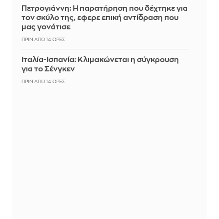
Πετρογιάννη: Η παρατήρηση που δέχτηκε για
τον σκύλο της, εφερε επική αντίδραση που
μας γονάτισε
ΠΡΙΝ ΑΠΌ 14 ΏΡΕΣ
Ιταλία-Ισπανία: Κλιμακώνεται η σύγκρουση
για το Σένγκεν
ΠΡΙΝ ΑΠΌ 14 ΏΡΕΣ