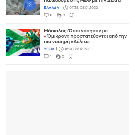
παλεύουμε στις ΜΕΘ με την Δέλτα
ΕΛΛΑΔΑ
07:38, 08.01.2022
6
0
Μόσιαλος: Όσοι νόσησαν με
«Όμικρον» προστατεύονται από την
πιο νοσηρή «Δέλτα»
ΥΓΕΙΑ
18:00, 28.12.2021
1
0