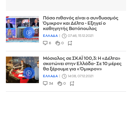
Πόσο πιθανός είναι ο συνδυασμός
Όμικρον και Δέλτα - Εξηγεί ο
καθηγητής Βατόπουλος
ΕΛΛΑΔΑ
07:46, 15.12.2021
6
0
Μόσιαλος σε ΣΚΑΪ 100,3: Η «Δέλτα»
σκοτώνει στην Ελλάδα- Σε 10 μέρες
θα ξέρουμε για «Όμικρον»
ΕΛΛΑΔΑ
14:08, 07.12.2021
34
0