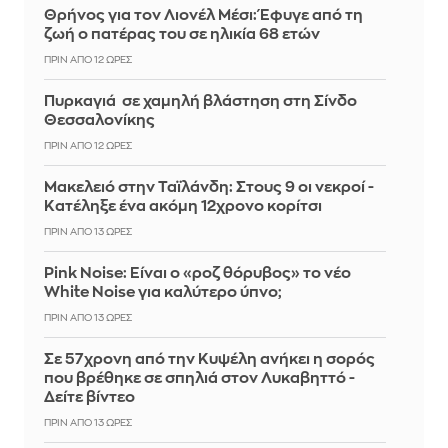
Θρήνος για τον Λιονέλ Μέσι: Έφυγε από τη
ζωή ο πατέρας του σε ηλικία 68 ετών
ΠΡΙΝ ΑΠΌ 12 ΏΡΕΣ
Πυρκαγιά σε χαμηλή βλάστηση στη Σίνδο
Θεσσαλονίκης
ΠΡΙΝ ΑΠΌ 12 ΏΡΕΣ
Μακελειό στην Ταϊλάνδη: Στους 9 οι νεκροί -
Κατέληξε ένα ακόμη 12χρονο κορίτσι
ΠΡΙΝ ΑΠΌ 13 ΏΡΕΣ
Pink Noise: Είναι ο «ροζ θόρυβος» το νέο
White Noise για καλύτερο ύπνο;
ΠΡΙΝ ΑΠΌ 13 ΏΡΕΣ
Σε 57χρονη από την Κυψέλη ανήκει η σορός
που βρέθηκε σε σπηλιά στον Λυκαβηττό -
Δείτε βίντεο
ΠΡΙΝ ΑΠΌ 13 ΏΡΕΣ