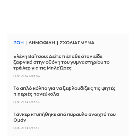
ΡΟΗ
ΔΗΜΟΦΙΛΗ
ΣΧΟΛΙΑΣΜΕΝΑ
Ελένη Βαΐτσου: Δείτε τι έπαθε όταν είδε
ξαφνικά στην οθόνη του γυμναστηρίου το
τρέιλερ για τις Μπλε Ώρες
ΠΡΙΝ ΑΠΌ 12 ΏΡΕΣ
Το απλό κόλπο για να ξεφλουδίζεις τις ψητές
πιπεριές πανεύκολα
ΠΡΙΝ ΑΠΌ 12 ΏΡΕΣ
Τάνκερ κτυπήθηκε από πύραυλο ανοιχτά του
Ομάν
ΠΡΙΝ ΑΠΌ 12 ΏΡΕΣ