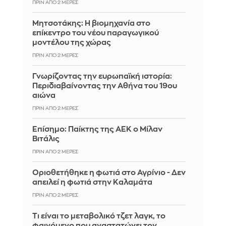
ΠΡΙΝ ΑΠΌ 2 ΜΈΡΕΣ
Μητσοτάκης: Η βιομηχανία στο
επίκεντρο του νέου παραγωγικού
μοντέλου της χώρας
ΠΡΙΝ ΑΠΌ 2 ΜΈΡΕΣ
Γνωρίζοντας την ευρωπαϊκή ιστορία:
Περιδιαβαίνοντας την Αθήνα του 19ου
αιώνα
ΠΡΙΝ ΑΠΌ 2 ΜΈΡΕΣ
Επίσημο: Παίκτης της ΑΕΚ ο Μίλαν
Βιτάλις
ΠΡΙΝ ΑΠΌ 2 ΜΈΡΕΣ
Οριοθετήθηκε η φωτιά στο Αγρίνιο - Δεν
απειλεί η φωτιά στην Καλαμάτα
ΠΡΙΝ ΑΠΌ 2 ΜΈΡΕΣ
Τι είναι το μεταβολικό τζετ λαγκ, το
φαινόμενο που αναστατώνει τον