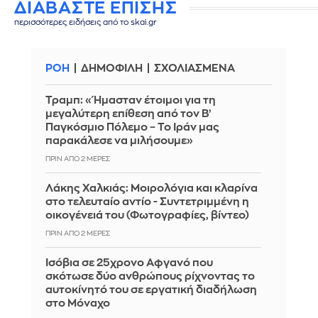
ΔΙΑΒΑΣΤΕ ΕΠΙΣΗΣ
περισσότερες ειδήσεις από το skai.gr
ΡΟΗ
ΔΗΜΟΦΙΛΗ
ΣΧΟΛΙΑΣΜΕΝΑ
Τραμπ: «Ήμασταν έτοιμοι για τη
μεγαλύτερη επίθεση από τον Β’
Παγκόσμιο Πόλεμο – Το Ιράν μας
παρακάλεσε να μιλήσουμε»
ΠΡΙΝ ΑΠΌ 2 ΜΈΡΕΣ
Λάκης Χαλκιάς: Mοιρολόγια και κλαρίνα
στο τελευταίο αντίο - Συντετριμμένη η
οικογένειά του (Φωτογραφίες, βίντεο)
ΠΡΙΝ ΑΠΌ 2 ΜΈΡΕΣ
Ισόβια σε 25χρονο Αφγανό που
σκότωσε δύο ανθρώπους ρίχνοντας το
αυτοκίνητό του σε εργατική διαδήλωση
στο Μόναχο