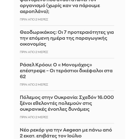
οργανισμό (χωρίς καν να πάρουμε
αεροπλάνο);
ΠΡΙΝ ΑΠΌ 2 ΜΈΡΕΣ
Θεοδωρικάκος: Οι 7 προτεραιότητες για
την επόμενη ημέρα της παραγωγικής
οικονομίας
ΠΡΙΝ ΑΠΌ 2 ΜΈΡΕΣ
Ράσελ Κρόου: Ο «Μονομάχος»
επέστρεψε – Οι τεράστιοι δικέφαλοι στα
62
ΠΡΙΝ ΑΠΌ 2 ΜΈΡΕΣ
Πόλεμος στην Ουκρανία: Σχεδόν 16.000
ξένοι εθελοντές πολεμούν στις
ουκρανικές ένοπλες δυνάμεις
ΠΡΙΝ ΑΠΌ 2 ΜΈΡΕΣ
Νέο ρεκόρ για την Aegean με πάνω από
2 εκατ. επιβάτες τον Ιούλιο