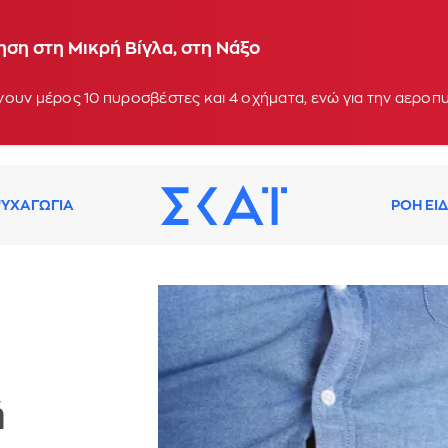
ση στη Μικρή Βίγλα, στη Νάξο
ουν μέρος 10 πυροσβέστες και 4 οχήματα, ενώ για την αεροπ
ΥΧΑΓΩΓΙΑ
ΡΟΗ ΕΙ
ή