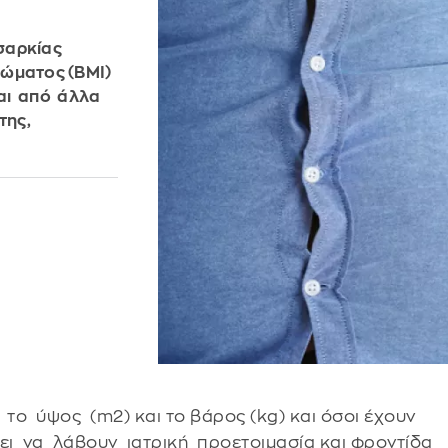
σαρκίας
σώματος (ΒΜΙ)
αι από άλλα
της,
το ύψος (m2) και το βάρος (kg) και όσοι έχουν
ι να λάβουν ιατρική προετοιμασία και φροντίδα