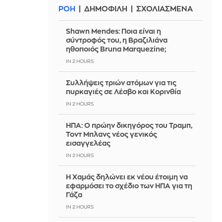
ΡΟΗ
ΔΗΜΟΦΙΛΗ
ΣΧΟΛΙΑΣΜΕΝΑ
Shawn Mendes: Ποια είναι η
σύντροφός του, η Βραζιλιάνα
ηθοποιός Bruna Marquezine;
IN 2 HOURS
Συλλήψεις τριών ατόμων για τις
πυρκαγιές σε Λέσβο και Κορινθία
IN 2 HOURS
ΗΠΑ: Ο πρώην δικηγόρος του Τραμπ,
Τοντ Μπλανς νέος γενικός
εισαγγελέας
IN 2 HOURS
Η Χαμάς δηλώνει εκ νέου έτοιμη να
εφαρμόσει το σχέδιο των ΗΠΑ για τη
Γάζα
IN 2 HOURS