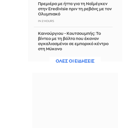
Πρεμιέρα με ήττα για τη Ναϊμέγκεν
στην Eredivisie πριν τη ρεβάνς με τον
Ολυμπιακό
IN 2 HOURS
Καινούργιου - Κουτσουμπής: Το
βίντεο με τη βόλτα που έκαναν
αγκαλιασμένοι σε εμπορικό κέντρο
στη Μύκονο
IN 2 HOURS
ΟΛΕΣ ΟΙ ΕΙΔΗΣΕΙΣ
Ομάν: Θετικές οι συνομιλίες με το
Ιράν
IN 1 HOUR
Τραγωδία στην Πάρο: Παιδί 4 ετών
πνίγηκε σε πισίνα
IN 1 HOUR
Χαμός στο Κόσοβο: Επίθεση με αυγά
στον αναπληρωτή πρωθυπουργό
Άλμπιν Κούρτι μέσα στη Βουλή -