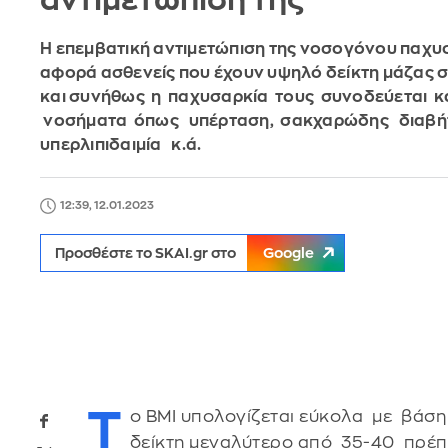
αντιμετώπισή της
Η επεμβατική αντιμετώπιση της νοσογόνου παχυ
αφορά ασθενείς που έχουν υψηλό δείκτη μάζας 
και συνήθως η παχυσαρκία τους συνοδεύεται κ
νοσήματα όπως υπέρταση, σακχαρώδης διαβή
υπερλιπιδαιμία κ.ά.
12:39, 12.01.2023
Προσθέστε το SKAI.gr στο
Google
Τ
ο ΒΜΙ υπολογίζεται εύκολα με βάση 
δείκτη μεγαλύτερο από 35-40 πρέπε