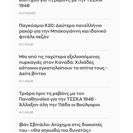
εισιτήρια για τη ρεβάνς με την ΤΣΣΚΑ
1948
IN 2 HOURS
Παγκόσμιο Κ20: Δεύτερο πανελλήνιο
ρεκόρ για την Μπακογιάννη και ιδανικό
φινάλε σεζόν
IN 1 HOUR
Μία από τις ταχύτερα εξελισσόμενες
πυρκαγιές στον Καναδά: Χιλιάδες
κάτοικοι εγκαταλείπουν τα σπίτια τους -
Δείτε βίντεο
IN 1 HOUR
Τριάρα πριν τη ρεβάνς με τον
Παναθηναϊκό για την ΤΣΣΚΑ 1948 -
Άλλαξαν όλη την 11άδα οι Βούλγαροι
IN 1 HOUR
Ιβάν Σβιτάιλο: Ατύχημα στις διακοπές
του - «Θα σηκωθώ πιο δυνατός»