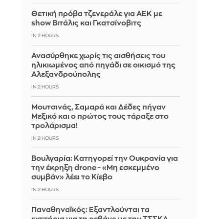
Θετική πρόβα τζενεράλε για ΑΕΚ με
show Βιτάλις και Γκατσίνοβιτς
IN 2 HOURS
Ανασύρθηκε χωρίς τις αισθήσεις του
ηλικιωμένος από πηγάδι σε οικισμό της
Αλεξανδρούπολης
IN 2 HOURS
Μουτσινάς, Σαμαρά και Δέδες πήγαν
Μεξικό και ο πρώτος τους τάραξε στο
τρολάρισμα!
IN 2 HOURS
Βουλγαρία: Κατηγορεί την Ουκρανία για
την έκρηξη drone - «Μη εσκεμμένο
συμβάν» λέει το Κίεβο
IN 2 HOURS
Παναθηναϊκός: Εξαντλούνται τα