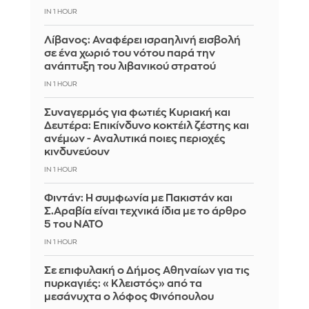
IN 1 HOUR
Λίβανος: Αναφέρει ισραηλινή εισβολή
σε ένα χωριό του νότου παρά την
ανάπτυξη του λιβανικού στρατού
IN 1 HOUR
Συναγερμός για φωτιές Κυριακή και
Δευτέρα: Επικίνδυνο κοκτέιλ ζέστης και
ανέμων - Αναλυτικά ποιες περιοχές
κινδυνεύουν
IN 1 HOUR
Φιντάν: Η συμφωνία με Πακιστάν και
Σ.Αραβία είναι τεχνικά ίδια με το άρθρο
5 του ΝΑΤΟ
IN 1 HOUR
Σε επιφυλακή ο Δήμος Αθηναίων για τις
πυρκαγιές: «Κλειστός» από τα
μεσάνυχτα ο λόφος Φινόπουλου