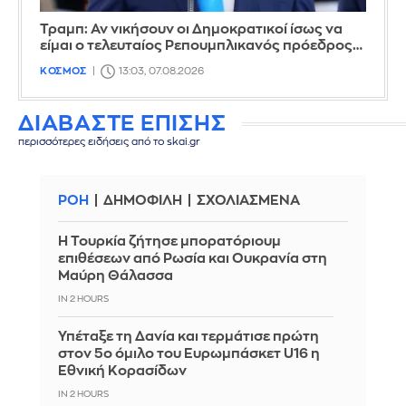
Τραμπ: Αν νικήσουν οι Δημοκρατικοί ίσως να
είμαι ο τελευταίος Ρεπουμπλικανός πρόεδρος…
ΚΟΣΜΟΣ
13:03, 07.08.2026
ΔΙΑΒΑΣΤΕ ΕΠΙΣΗΣ
περισσότερες ειδήσεις από το skai.gr
ΡΟΗ
ΔΗΜΟΦΙΛΗ
ΣΧΟΛΙΑΣΜΕΝΑ
Η Τουρκία ζήτησε μπορατόριουμ
επιθέσεων από Ρωσία και Ουκρανία στη
Μαύρη Θάλασσα
IN 2 HOURS
Υπέταξε τη Δανία και τερμάτισε πρώτη
στον 5ο όμιλο του Ευρωμπάσκετ U16 η
Εθνική Κορασίδων
IN 2 HOURS