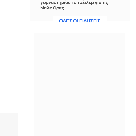
γυμναστηρίου το τρέιλερ για τις
Μπλε Ώρες
ΠΡΙΝ ΑΠΌ 31 ΛΕΠΤΆ
ΟΛΕΣ ΟΙ ΕΙΔΗΣΕΙΣ
Το απλό κόλπο για να ξεφλουδίζεις
τις ψητές πιπεριές πανεύκολα
ΠΡΙΝ ΑΠΌ 32 ΛΕΠΤΆ
Τάνκερ κτυπήθηκε από πύραυλο
ανοιχτά του Ομάν
ΠΡΙΝ ΑΠΌ 36 ΛΕΠΤΆ
Θρήνος για τον Λιονέλ Μέσι: Έφυγε
από τη ζωή ο πατέρας του σε ηλικία
68 ετών
ΠΡΙΝ ΑΠΌ 47 ΛΕΠΤΆ
Μακελειό στην Ταϊλάνδη: Στους 9 οι
νεκροί - Κατέληξε ένα ακόμη
12χρονο κορίτσι
ΠΡΙΝ ΑΠΌ 1 ΏΡΑ