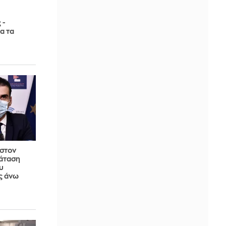
 -
α τα
στον
ράταση
υ
ς άνω