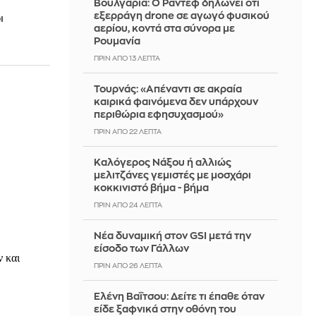
Βουλγαρία: Ο Ράντεφ δηλώνει ότι
εξερράγη drone σε αγωγό φυσικού
ι
αερίου, κοντά στα σύνορα με
Ρουμανία
ΠΡΙΝ ΑΠΌ 13 ΛΕΠΤΆ
Τουρνάς: «Απέναντι σε ακραία
καιρικά φαινόμενα δεν υπάρχουν
περιθώρια εφησυχασμού»
ΠΡΙΝ ΑΠΌ 22 ΛΕΠΤΆ
Καλόγερος Νάξου ή αλλιώς
μελιτζάνες γεμιστές με μοσχάρι
κοκκινιστό βήμα - βήμα
ΠΡΙΝ ΑΠΌ 25 ΛΕΠΤΆ
Νέα δυναμική στον GSI μετά την
είσοδο των Γάλλων
ΠΡΙΝ ΑΠΌ 26 ΛΕΠΤΆ
Ελένη Βαΐτσου: Δείτε τι έπαθε όταν
είδε ξαφνικά στην οθόνη του