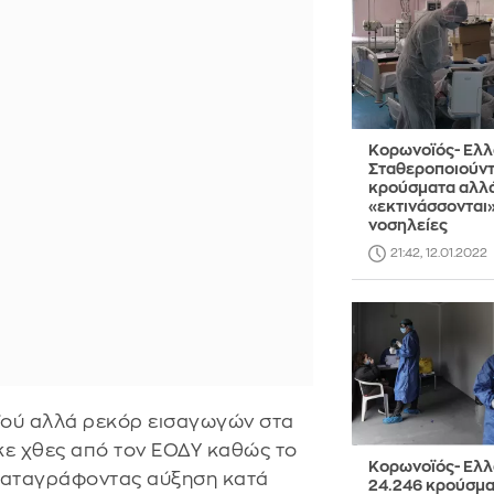
Κορωνοϊός- Ελλ
Σταθεροποιούντ
κρούσματα αλλ
«εκτινάσσονται»
νοσηλείες
21:42, 12.01.2022
ού αλλά ρεκόρ εισαγωγών στα
κε χθες από τον ΕΟΔΥ καθώς το
Κορωνοϊός- Ελλ
 καταγράφοντας αύξηση κατά
24.246 κρούσμα