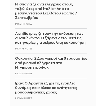
Η Ισπανία ξεκινά ελέγχους στους
ταξιδιώτες από Ιταλία - Από τα
μεσάνυχτα του Σαββάτου έως τις 7
Σεπτεμβρίου
IN 52 MINUTES
Ακτιβίστριες ζητούν την ακύρωση των
συναυλιών του Τζάρεντ Λέτο μετά τις
κατηγορίες για σεξουαλική κακοποίηση
IN 34 MINUTES
Ουκρανία: 2 Δύο νεκροί και 6 τραυματίες
από ρωσικά πλήγματα στο
Ντνιπροπετρόφσκ
IN 23 MINUTES
Ιράν: Ο Αραγτσί εξήρε τις ένοπλες
δυνάμεις και κάλεσε σε ενότητα τις
μουσουλμανικές χώρες
IN 19 MINUTES