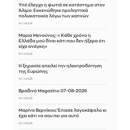
Yπό έλεγχο η φωτιά σε κατάστημα στον
Άλιμο: Εκκενώθηκε προληπτικά
πολυκατοικία λόγω των καπνών
IN 1 HOUR
Μαρία Μενούνος: «Κάθε χρόνο η
Ελλάδα μού δίνει κάτι που δεν ήξερα ότι
είχα ανάγκη»
IN 1 HOUR
Η ξηρασία απειλεί την ηλεκτροδότηση
της Ευρώπης
IN 1 HOUR
Βραδινό Magazino 07-08-2026
IN 1 HOUR
Μαρίνα Βερνίκου: Έπιασε λαγοκέφαλο κι
έχει κάτι να σου πει για αυτό
IN 1 HOUR