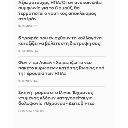
Αξιωματούχος ΗΠΑ: Όταν ανακοινωθεί
συμφωνία για το Ορμούζ, θα
τερματιστεί ο ναυτικός αποκλεισμός
στο Ιράν
IN 15 MINUTES
5 τροφές που ενισχύουν το κολλαγόνο
και αξίζει να βάλετε στη διατροφή σας
IN 13 MINUTES
Φον ντερ Λάιεν: «Χαιρετίζω το νέο
πακέτο κυρώσεων κατά της Ρωσίας από
τη Γερουσία των ΗΠΑ»
IN 6 MINUTES
Σκηνή τρόμου στο Ιλινόι: 15χρονος
ντυμένος κλόουν κατηγορείται για
δολοφονία 78χρονου - Δείτε βίντεο
ΠΡΙΝ ΑΠΌ 7 ΛΕΠΤΆ