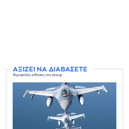
ΑΞΙΖΕΙ ΝΑ ΔΙΑΒΑΣΕΤΕ
δημοφιλείς ειδήσεις στο skai.gr