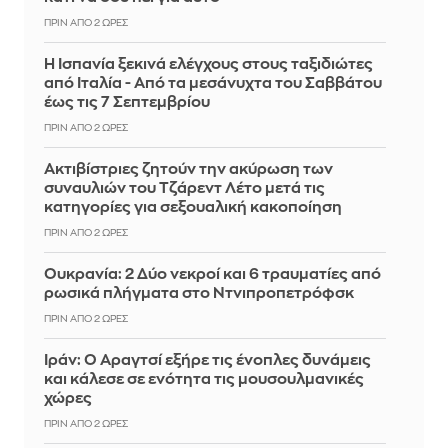
ΠΡΙΝ ΑΠΌ 2 ΏΡΕΣ
Η Ισπανία ξεκινά ελέγχους στους ταξιδιώτες
από Ιταλία - Από τα μεσάνυχτα του Σαββάτου
έως τις 7 Σεπτεμβρίου
ΠΡΙΝ ΑΠΌ 2 ΏΡΕΣ
Ακτιβίστριες ζητούν την ακύρωση των
συναυλιών του Τζάρεντ Λέτο μετά τις
κατηγορίες για σεξουαλική κακοποίηση
ΠΡΙΝ ΑΠΌ 2 ΏΡΕΣ
Ουκρανία: 2 Δύο νεκροί και 6 τραυματίες από
ρωσικά πλήγματα στο Ντνιπροπετρόφσκ
ΠΡΙΝ ΑΠΌ 2 ΏΡΕΣ
Ιράν: Ο Αραγτσί εξήρε τις ένοπλες δυνάμεις
και κάλεσε σε ενότητα τις μουσουλμανικές
χώρες
ΠΡΙΝ ΑΠΌ 2 ΏΡΕΣ