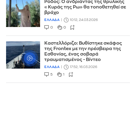
Ρόδος: O ανδριάντας της θρυλικής
«Κυράς της Ρω» θα τοποθετηθεί σε
βράχο
ΕΛΛΑΔΑ
10:12, 24.03.2026
0
0
Καστελλόριζο: Βυθίστηκε σκάφος
της Frontex με την πρέσβειρα της
Εσθονίας, ένας σοβαρά
τραυματισμένος - Βίντεο
ΕΛΛΑΔΑ
17:52, 16.03.2026
5
1