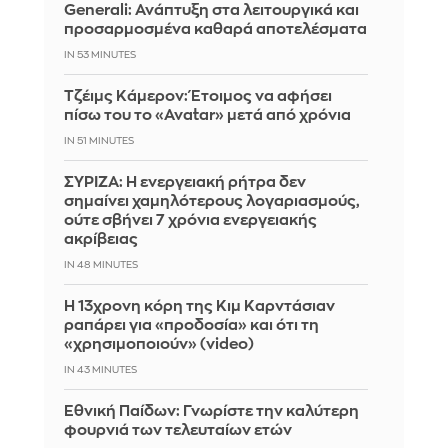
Generali: Ανάπτυξη στα λειτουργικά και
προσαρμοσμένα καθαρά αποτελέσματα
IN 53 MINUTES
Τζέιμς Κάμερον: Έτοιμος να αφήσει
πίσω του το «Avatar» μετά από χρόνια
IN 51 MINUTES
ΣΥΡΙΖΑ: Η ενεργειακή ρήτρα δεν
σημαίνει χαμηλότερους λογαριασμούς,
ούτε σβήνει 7 χρόνια ενεργειακής
ακρίβειας
IN 48 MINUTES
Η 13χρονη κόρη της Κιμ Καρντάσιαν
ραπάρει για «προδοσία» και ότι τη
«χρησιμοποιούν» (video)
IN 43 MINUTES
Εθνική Παίδων: Γνωρίστε την καλύτερη
φουρνιά των τελευταίων ετών