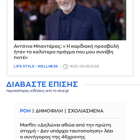
Αντόνιο Μπαντέρας: «Η καρδιακή προσβολή
ήταν το καλύτερο πράγμα που μου συνέβη
ποτέ»
LIFE STYLE - WELLNESS
18:25, 05.08.2026
ΔΙΑΒΑΣΤΕ ΕΠΙΣΗΣ
περισσότερες ειδήσεις από το skai.gr
ΡΟΗ
ΔΗΜΟΦΙΛΗ
ΣΧΟΛΙΑΣΜΕΝΑ
Marfin: «Δηλώνει αθώα από την πρώτη
στιγμή – Δεν υπάρχει ταυτοποίηση» λέει
ο συνήγορος της 46χρονης