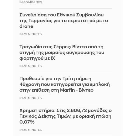
IN 40 MINUTES
Συνεδρίαση του Εθνικού Συμβουλίου
της Γερμανίας για το περιστατικό με το
drone
IN 39 MINUTES
Τραγωδία στις Σέρρες: Βίντεο από τη
στιγμή της μοιραίας σύγκρουσης του
φορτηγού με ΙΧ
IN 36 MINUTES
Προθεσμία για την Τρίτη πήρε η
46χρονη που κατηγορείται για εμπλοκή
στην επίθεση στη Marfin - Βίντεο
IN 30 MINUTES
Χρηματιστήριο: Στις 2.606,72 μονάδες ο
Γενικός Δείκτης Τιμών, με οριακή πτώση
0,07%
IN 30 MINUTES