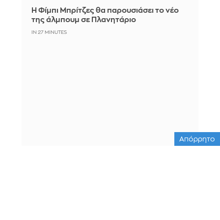
Η Φίμπι Μπρίτζες θα παρουσιάσει το νέο
της άλμπουμ σε Πλανητάριο
IN 27 MINUTES
Απόρρητο