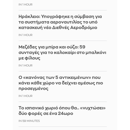
IN 1 HOUR
Ηράκλειο: Υπογράφηκε η σύμβαση για
τα συστήματα αεροναυτιλίας το υπό
κατασκευή νέο Διεθνές Αεροδρόμιο
IN 1 HOUR
Μεζέδες για μπίρα και ούζο: 59
συνταγές για το καλοκαίρι στο μπαλκόνι
με φίλους
IN 1 HOUR
Ο «κανόνας των 5 αντικειμένων» που
κάνει κάθε χώρο να δείχνει αμέσως πιο
προσεγμένος
IN 1 HOUR
Το ισπανικό χωριό όπου θα.. «νυχτώσει»
δύο φορές σε ένα 24ωρο
IN 59 MINUTES