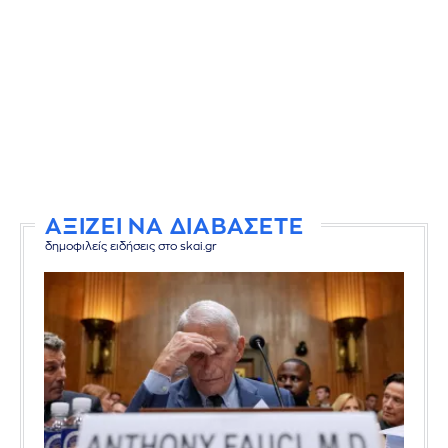
ΑΞΙΖΕΙ ΝΑ ΔΙΑΒΑΣΕΤΕ
δημοφιλείς ειδήσεις στο skai.gr