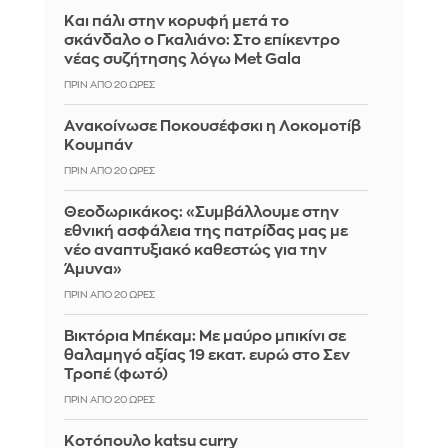
Και πάλι στην κορυφή μετά το
σκάνδαλο ο Γκαλιάνο: Στο επίκεντρο
νέας συζήτησης λόγω Met Gala
ΠΡΙΝ ΑΠΌ 20 ΏΡΕΣ
Aνακοίνωσε Ποκουσέφσκι η Λοκομοτίβ
Κουμπάν
ΠΡΙΝ ΑΠΌ 20 ΏΡΕΣ
Θεοδωρικάκος: «Συμβάλλουμε στην
εθνική ασφάλεια της πατρίδας μας με
νέο αναπτυξιακό καθεστώς για την
Άμυνα»
ΠΡΙΝ ΑΠΌ 20 ΏΡΕΣ
Βικτόρια Μπέκαμ: Με μαύρο μπικίνι σε
θαλαμηγό αξίας 19 εκατ. ευρώ στο Σεν
Τροπέ (φωτό)
ΠΡΙΝ ΑΠΌ 20 ΏΡΕΣ
Κοτόπουλο katsu curry