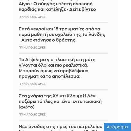
Αίγιο - Ο οδηγός υπέστη ανακοπή
καρδιάς και κατέληξε - Δείτε βίντεο
ΠΡΙΝ ΑΠΌ 20 ΏΡΕΣ
Επτά νεκροί και 15 τραυματίες από τα
πυρά μαθητή σε σχολείο της Ταϊλάνδης
- Αυτοκτόνησε ο δράστης
ΠΡΙΝ ΑΠΌ 20 ΏΡΕΣ
Τα AI φίλτρα για πλαστική στη μύτη
γίνονται όλο και πιο ρεαλιστικά.
Μπορούν όμως να προβλέψουν
πραγματικά το αποτέλεσμα;
ΠΡΙΝ ΑΠΌ 20 ΏΡΕΣ
Στα χνάρια της Χάιντι Κλουμ: Η Λένι
ποζάρει τόπλες και είναι εντυπωσιακή
(φώτο)
ΠΡΙΝ ΑΠΌ 20 ΏΡΕΣ
Νέα άνοδος στις τιμές του πετρελαίου
Απόρρητο