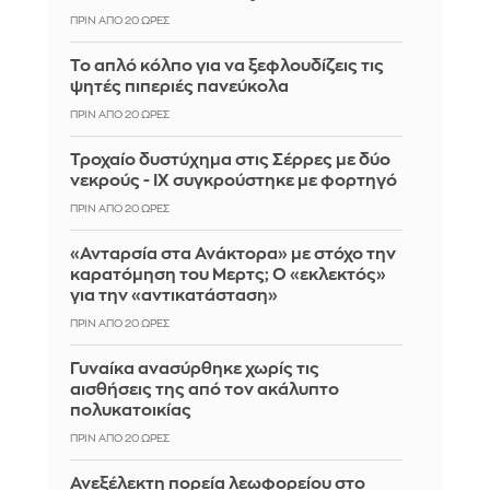
ΠΡΙΝ ΑΠΌ 20 ΏΡΕΣ
Το απλό κόλπο για να ξεφλουδίζεις τις
ψητές πιπεριές πανεύκολα
ΠΡΙΝ ΑΠΌ 20 ΏΡΕΣ
Τροχαίο δυστύχημα στις Σέρρες με δύο
νεκρούς - ΙΧ συγκρούστηκε με φορτηγό
ΠΡΙΝ ΑΠΌ 20 ΏΡΕΣ
«Ανταρσία στα Ανάκτορα» με στόχο την
καρατόμηση του Μερτς; Ο «εκλεκτός»
για την «αντικατάσταση»
ΠΡΙΝ ΑΠΌ 20 ΏΡΕΣ
Γυναίκα ανασύρθηκε χωρίς τις
αισθήσεις της από τον ακάλυπτο
πολυκατοικίας
ΠΡΙΝ ΑΠΌ 20 ΏΡΕΣ
Ανεξέλεκτη πορεία λεωφορείου στο