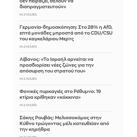
δεν πειράζει, θέλουν να
διαπραγματευτούν»
IN 2 HOURS
Γερμανία-δημοσκόπηση: Στο 28% η AfD,
επτά μονάδες μπροστά από το CDU/CSU
του καγκελάριου Μερτς
IN 2 HOURS
Λίβανος: «Το Ισραήλ αρνείται να
προσδιορίσει νέες ζώνες για την
απόσυρση του στρατού του»
IN 2 HOURS
Φονικές πυρκαγιές στο Ρέθυμνο: 19
κτίρια κρίθηκαν «κόκκινα»
IN 2 HOURS
Σάκης Ρουβάς: Μελισσοκόμος στην
Κύθνο τρώγοντας μέλι κατευθείαν από
την κηρήθρα