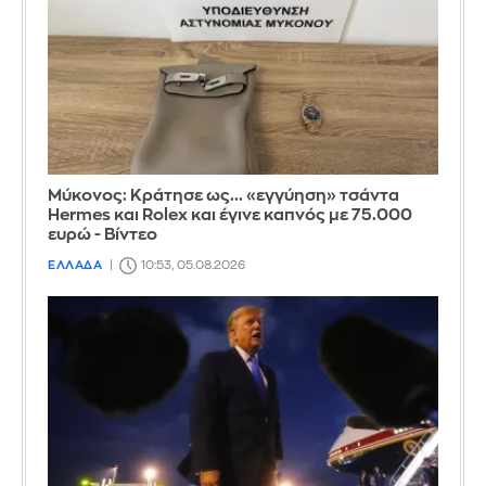
Μύκονος: Κράτησε ως... «εγγύηση» τσάντα
Hermes και Rolex και έγινε καπνός με 75.000
ευρώ - Βίντεο
ΕΛΛΑΔΑ
10:53, 05.08.2026