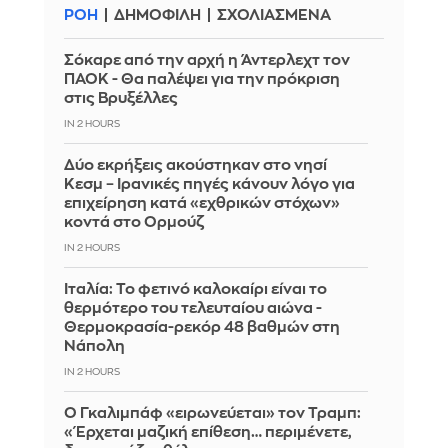
ΡΟΗ
ΔΗΜΟΦΙΛΗ
ΣΧΟΛΙΑΣΜΕΝΑ
Σόκαρε από την αρχή η Άντερλεχτ τον
ΠΑΟΚ - Θα παλέψει για την πρόκριση
στις Βρυξέλλες
IN 2 HOURS
Δύο εκρήξεις ακούστηκαν στο νησί
Κεσμ – Ιρανικές πηγές κάνουν λόγο για
επιχείρηση κατά «εχθρικών στόχων»
κοντά στο Ορμούζ
IN 2 HOURS
Ιταλία: To φετινό καλοκαίρι είναι το
θερμότερο του τελευταίου αιώνα -
Θερμοκρασία-ρεκόρ 48 βαθμών στη
Νάπολη
IN 2 HOURS
Ο Γκαλιμπάφ «ειρωνεύεται» τον Τραμπ:
«Έρχεται μαζική επίθεση… περιμένετε,