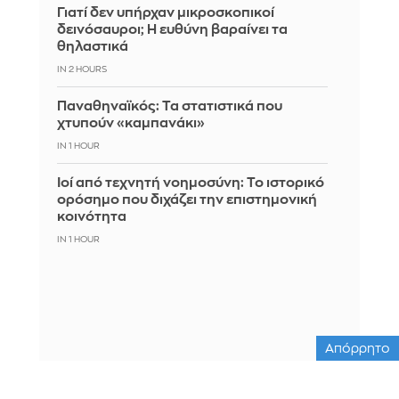
Γιατί δεν υπήρχαν μικροσκοπικοί
δεινόσαυροι; Η ευθύνη βαραίνει τα
θηλαστικά
IN 2 HOURS
Παναθηναϊκός: Τα στατιστικά που
χτυπούν «καμπανάκι»
IN 1 HOUR
Ιοί από τεχνητή νοημοσύνη: Το ιστορικό
ορόσημο που διχάζει την επιστημονική
κοινότητα
IN 1 HOUR
Απόρρητο