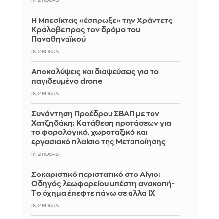
IN 2 HOURS
Η Μπεσίκτας «έσπρωξε» την Χράντετς
Κράλοβε προς τον δρόμο του
Παναθηναϊκού
IN 2 HOURS
Αποκαλύψεις και διαψεύσεις για το
παγιδευμένο drone
IN 2 HOURS
Συνάντηση Προέδρου ΣΒΑΠ με τον
Χατζηδάκη: Κατάθεση προτάσεων για
το φορολογικό, χωροταξικό και
εργασιακό πλαίσιο της Μεταποίησης
IN 2 HOURS
Σοκαριστικό περιστατικό στο Αίγιο:
Οδηγός λεωφορείου υπέστη ανακοπή-
Tο όχημα έπεφτε πάνω σε άλλα ΙΧ
IN 2 HOURS