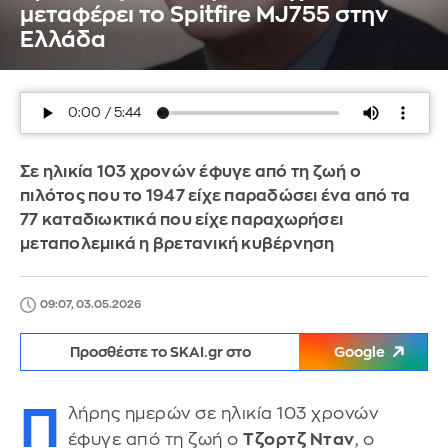
μεταφέρει το Spitfire MJ755 στην
Ελλάδα
Σε ηλικία 103 χρονών έφυγε από τη ζωή ο
πιλότος που το 1947 είχε παραδώσει ένα από τα
77 καταδιωκτικά που είχε παραχωρήσει
μεταπολεμικά η βρετανική κυβέρνηση
09:07, 03.05.2026
Προσθέστε το SKAI.gr στο
Google
Π
λήρης ημερών σε ηλικία 103 χρονών
έφυγε από τη ζωή ο
Τζορτζ Νταν
, ο