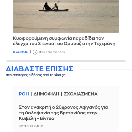
Κυοφορούμενη συμφωνία παραδίδει τον
έλεγχο του Στενού του Ορμούζ στην Τεχεράνη
ΚΟΣΜΟΣ
11:16, 04.08.2026
ΔΙΑΒΑΣΤΕ ΕΠΙΣΗΣ
περισσότερες ειδήσεις από το skai.gr
ΡΟΗ
ΔΗΜΟΦΙΛΗ
ΣΧΟΛΙΑΣΜΕΝΑ
Στον ανακριτή ο 26χρονος Αφγανός για
τη δολοφονία της Βρετανίδας στην
Κυψέλη - Βίντεο
ΠΡΙΝ ΑΠΌ 1 ΜΈΡΑ