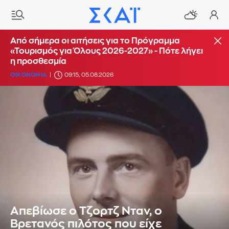
Από σήμερα οι αιτήσεις για το Πρόγραμμα
«Τουρισμός για Όλους 2026-2027» - Πότε λήγει
η προσθεσμία
ΟΙΚΟΝΟΜΙΑ
09:15, 05.08.2026
Απεβίωσε ο Τζορτζ Νταν, ο
Βρετανός πιλότος που είχε