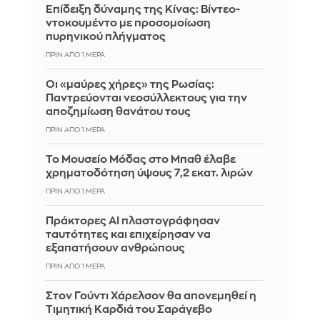
Επίδειξη δύναμης της Κίνας: Βίντεο-
ντοκουμέντο με προσομοίωση
πυρηνικού πλήγματος
ΠΡΙΝ ΑΠΌ 1 ΜΈΡΑ
Οι «μαύρες χήρες» της Ρωσίας:
Παντρεύονται νεοσύλλεκτους για την
αποζημίωση θανάτου τους
ΠΡΙΝ ΑΠΌ 1 ΜΈΡΑ
Το Μουσείο Μόδας στο Μπαθ έλαβε
χρηματοδότηση ύψους 7,2 εκατ. λιρών
ΠΡΙΝ ΑΠΌ 1 ΜΈΡΑ
Πράκτορες AI πλαστογράφησαν
ταυτότητες και επιχείρησαν να
εξαπατήσουν ανθρώπους
ΠΡΙΝ ΑΠΌ 1 ΜΈΡΑ
Στον Γούντι Χάρελσον θα απονεμηθεί η
Τιμητική Καρδιά του Σαράγεβο