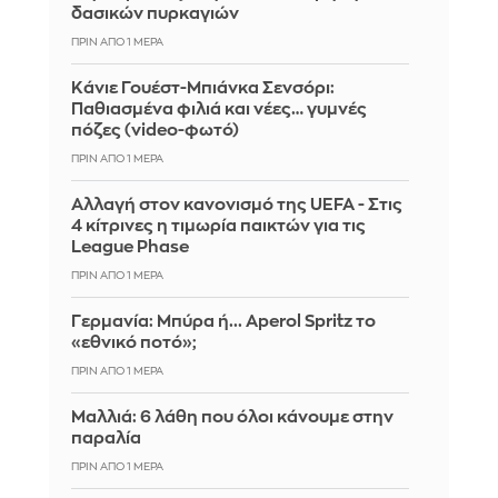
δασικών πυρκαγιών
ΠΡΙΝ ΑΠΌ 1 ΜΈΡΑ
Κάνιε Γουέστ-Μπιάνκα Σενσόρι:
Παθιασμένα φιλιά και νέες… γυμνές
πόζες (video-φωτό)
ΠΡΙΝ ΑΠΌ 1 ΜΈΡΑ
Αλλαγή στον κανονισμό της UEFA - Στις
4 κίτρινες η τιμωρία παικτών για τις
League Phase
ΠΡΙΝ ΑΠΌ 1 ΜΈΡΑ
Γερμανία: Μπύρα ή... Aperol Spritz το
«εθνικό ποτό»;
ΠΡΙΝ ΑΠΌ 1 ΜΈΡΑ
Μαλλιά: 6 λάθη που όλοι κάνουμε στην
παραλία
ΠΡΙΝ ΑΠΌ 1 ΜΈΡΑ