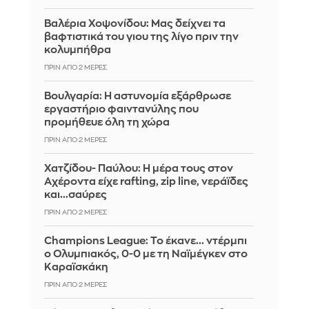
Βαλέρια Χοψονίδου: Μας δείχνει τα
βαφτιστικά του γιου της λίγο πριν την
κολυμπήθρα
ΠΡΙΝ ΑΠΌ 2 ΜΈΡΕΣ
Βουλγαρία: Η αστυνομία εξάρθρωσε
εργαστήριο φαιντανύλης που
προμήθευε όλη τη χώρα
ΠΡΙΝ ΑΠΌ 2 ΜΈΡΕΣ
Χατζίδου- Παύλου: Η μέρα τους στον
Αχέροντα είχε rafting, zip line, νεράϊδες
και...σαύρες
ΠΡΙΝ ΑΠΌ 2 ΜΈΡΕΣ
Champions League: Το έκανε... ντέρμπι
ο Ολυμπιακός, 0-0 με τη Ναϊμέγκεν στο
Καραϊσκάκη
ΠΡΙΝ ΑΠΌ 2 ΜΈΡΕΣ