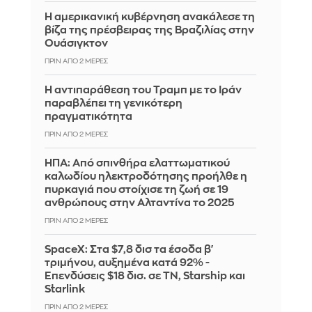
Η αμερικανική κυβέρνηση ανακάλεσε τη
βίζα της πρέσβειρας της Βραζιλίας στην
Ουάσιγκτον
ΠΡΙΝ ΑΠΌ 2 ΜΈΡΕΣ
Η αντιπαράθεση του Τραμπ με το Ιράν
παραβλέπει τη γενικότερη
πραγματικότητα
ΠΡΙΝ ΑΠΌ 2 ΜΈΡΕΣ
ΗΠΑ: Από σπινθήρα ελαττωματικού
καλωδίου ηλεκτροδότησης προήλθε η
πυρκαγιά που στοίχισε τη ζωή σε 19
ανθρώπους στην Αλταντίνα το 2025
ΠΡΙΝ ΑΠΌ 2 ΜΈΡΕΣ
SpaceX: Στα $7,8 δισ τα έσοδα β'
τριμήνου, αυξημένα κατά 92% -
Επενδύσεις $18 δισ. σε ΤΝ, Starship και
Starlink
ΠΡΙΝ ΑΠΌ 2 ΜΈΡΕΣ