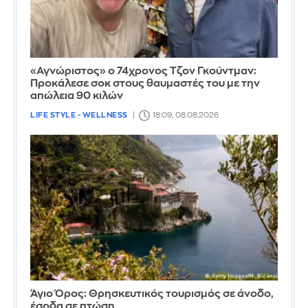
«Αγνώριστος» ο 74χρονος Τζον Γκούντμαν:
Προκάλεσε σοκ στους θαυμαστές του με την
απώλεια 90 κιλών
LIFE STYLE - WELLNESS
18:09, 08.08.2026
Άγιο Όρος: Θρησκευτικός τουρισμός σε άνοδο,
έσοδα σε πτώση