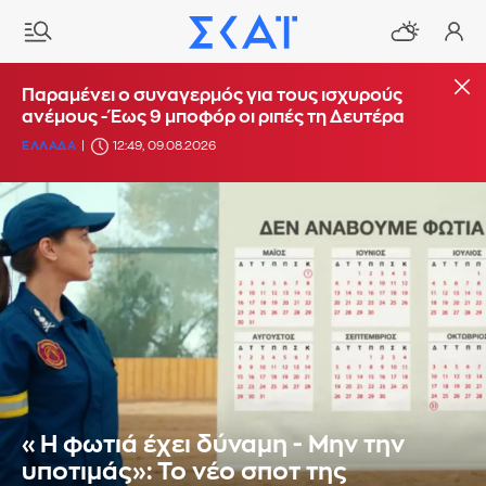
Παραμένει ο συναγερμός για τους ισχυρούς
ανέμους - Έως 9 μποφόρ οι ριπές τη Δευτέρα
ΕΛΛΑΔΑ
12:49, 09.08.2026
«Η φωτιά έχει δύναμη - Μην την
υποτιμάς»: To νέο σποτ της