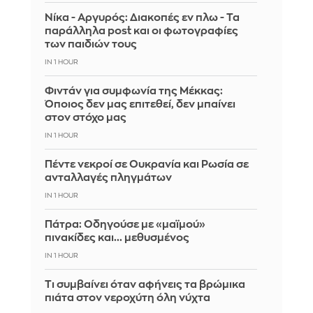
Νίκα - Αργυρός: Διακοπές εν πλω - Τα
παράλληλα post και οι φωτογραφίες
των παιδιών τους
IN 1 HOUR
Φιντάν για συμφωνία της Μέκκας:
Όποιος δεν μας επιτεθεί, δεν μπαίνει
στον στόχο μας
IN 1 HOUR
Πέντε νεκροί σε Ουκρανία και Ρωσία σε
ανταλλαγές πληγμάτων
IN 1 HOUR
Πάτρα: Οδηγούσε με «μαϊμού»
πινακίδες και... μεθυσμένος
IN 1 HOUR
Τι συμβαίνει όταν αφήνεις τα βρώμικα
πιάτα στον νεροχύτη όλη νύχτα