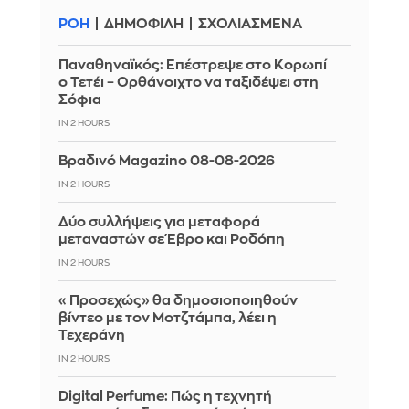
ΡΟΗ
ΔΗΜΟΦΙΛΗ
ΣΧΟΛΙΑΣΜΕΝΑ
Παναθηναϊκός: Επέστρεψε στο Κορωπί
ο Τετέι – Ορθάνοιχτο να ταξιδέψει στη
Σόφια
IN 2 HOURS
Βραδινό Magazino 08-08-2026
IN 2 HOURS
Δύο συλλήψεις για μεταφορά
μεταναστών σε Έβρο και Ροδόπη
IN 2 HOURS
«Προσεχώς» θα δημοσιοποιηθούν
βίντεο με τον Μοτζτάμπα, λέει η
Τεχεράνη
IN 2 HOURS
Digital Perfume: Πώς η τεχνητή