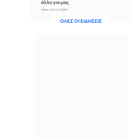
άλλο για μας
ΠΡΙΝ ΑΠΌ 12 ΏΡΕΣ
ΟΛΕΣ ΟΙ ΕΙΔΗΣΕΙΣ
Άννα Πρέλεβιτς: Το τρυφερό
throwback βίντεο με την αδελφή της
να τραγουδούν Backstreet Boys
ΠΡΙΝ ΑΠΌ 13 ΏΡΕΣ
Πυρκαγιά σε χαμηλή βλάστηση στην
περιοχή Σάνταλο, στην Κάρπαθο
ΠΡΙΝ ΑΠΌ 13 ΏΡΕΣ
Ο Παναθηναϊκός έπαθε στο ΟΑΚΑ,
καλείται να μάθει από αυτό και να
προκριθεί μέσω Βουλγαρίας - Δείτε
τα Highlights
ΠΡΙΝ ΑΠΌ 13 ΏΡΕΣ
Conference League: Παναθηναϊκός -
ΤΣΣΚΑ 1948 1-1 (ΤΕΛΙΚΟ)
ΠΡΙΝ ΑΠΌ 13 ΏΡΕΣ