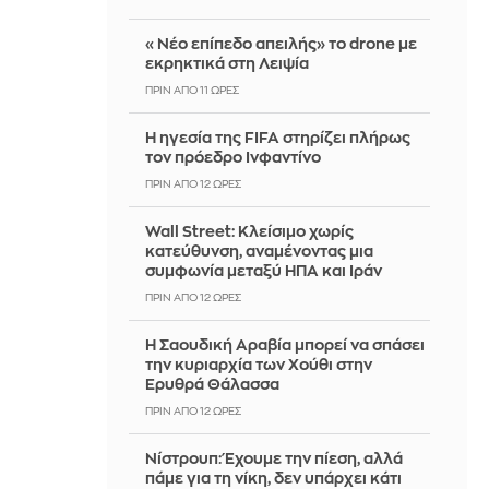
«Νέο επίπεδο απειλής» το drone με
εκρηκτικά στη Λειψία
ΠΡΙΝ ΑΠΌ 11 ΏΡΕΣ
Η ηγεσία της FIFA στηρίζει πλήρως
τον πρόεδρο Ινφαντίνο
ΠΡΙΝ ΑΠΌ 12 ΏΡΕΣ
Wall Street: Κλείσιμο χωρίς
κατεύθυνση, αναμένοντας μια
συμφωνία μεταξύ ΗΠΑ και Ιράν
ΠΡΙΝ ΑΠΌ 12 ΏΡΕΣ
Η Σαουδική Αραβία μπορεί να σπάσει
την κυριαρχία των Χούθι στην
Ερυθρά Θάλασσα
ΠΡΙΝ ΑΠΌ 12 ΏΡΕΣ
Νίστρουπ: Έχουμε την πίεση, αλλά
πάμε για τη νίκη, δεν υπάρχει κάτι