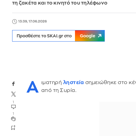
τη ζακέτα και το κινητό του τηλέφωνο
13:39, 17.06.2026
Προσθέστε το SKAI.gr στο
Google
Α
ιματηρή
ληστεία
σημειώθηκε στο κέ
από τη Συρία.
1
1