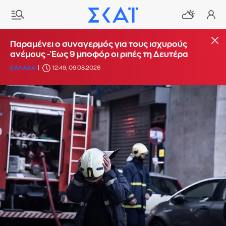
Παραμένει ο συναγερμός για τους ισχυρούς
ανέμους - Έως 9 μποφόρ οι ριπές τη Δευτέρα
ΕΛΛΑΔΑ
12:49, 09.08.2026