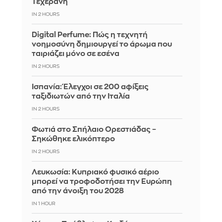
Τεχεράνη
IN 2 HOURS
Digital Perfume: Πώς η τεχνητή
νοημοσύνη δημιουργεί το άρωμα που
ταιριάζει μόνο σε εσένα
IN 2 HOURS
Ισπανία: Έλεγχοι σε 200 αφίξεις
ταξιδιωτών από την Ιταλία
IN 2 HOURS
Φωτιά στο Σπήλαιο Ορεστιάδας –
Σηκώθηκε ελικόπτερο
IN 2 HOURS
Λευκωσία: Κυπριακό φυσικό αέριο
μπορεί να τροφοδοτήσει την Ευρώπη
από την άνοιξη του 2028
IN 1 HOUR