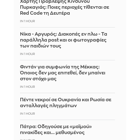
Χάρτης Πρόβλεψης Κινδύνου
Πυρκαγιάς: Ποιες περιοχές τίθενται σε
Red Code τη Δευτέρα
IN 1 HOUR
Νίκα - Αργυρός: Διακοπές εν πλω - Τα
παράλληλα post και οι φωτογραφίες
των παιδιών τους
IN 1 HOUR
Φιντάν για συμφωνία της Μέκκας:
Όποιος δεν μας επιτεθεί, δεν μπαίνει
στον στόχο μας
IN 1 HOUR
Πέντε νεκροί σε Ουκρανία και Ρωσία σε
ανταλλαγές πληγμάτων
IN 1 HOUR
Πάτρα: Οδηγούσε με «μαϊμού»
πινακίδες και... μεθυσμένος