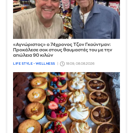
«Αγνώριστος» ο 74χρονος Τζον Γκούντμαν:
Προκάλεσε σοκ στους θαυμαστές του με την
απώλεια 90 κιλών
LIFE STYLE - WELLNESS
18:09, 08.08.2026