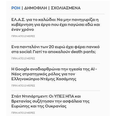
ΡΟΗ
ΔΗΜΟΦΙΛΗ
ΣΧΟΛΙΑΣΜΕΝΑ
ΕΛ.Α.Σ. για το καλώδιο: Να μην πανηγυρίζει η
κυβέρνηση για έργο που έχει παγώσει εδώ και
έναν χρόνο
ΠΡΙΝ ΑΠΌ 2 ΜΈΡΕΣ
Ένα παντελόνι των 20 ευρώ έχει φέρει πανικό
στα social: Γιατί το αποκαλούν death pants;
ΠΡΙΝ ΑΠΌ 2 ΜΈΡΕΣ
Η Google αναδιαρθρώνει την ηγεσία της AI -
Νέος στρατηγικός ρόλος για τον
Ελληνοκύπριο Ντέμης Χασάμπης
ΠΡΙΝ ΑΠΌ 2 ΜΈΡΕΣ
Στέιτ Ντιπάρτμεντ: Οι ΥΠΕΞ ΗΠΑ και
Βρετανίας συζήτησαν την ασφάλεια της
Ευρώπης και της Ουκρανίας
ΠΡΙΝ ΑΠΌ 2 ΜΈΡΕΣ