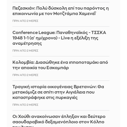
Πεζεσκιάν: Πολύ δύσκολη επί του παρόντος η
επικοινωνία με τον Μοτζτάμπα Χαμενεΐ
ΠΡΙΝ ΑΠΌ 2 ΜΈΡΕΣ
Conference League: Παναθηναϊκός - ΤΣΣΚΑ
1948 1-1 (α' ημίχρονο) - Live η εξέλιξη της
αναμέτρησης
ΠΡΙΝ ΑΠΌ 2 ΜΈΡΕΣ
Κολομβία: Διασώθηκε ένα ιπποποταμάκι από
την αποικία του Εσκομπάρ
ΠΡΙΝ ΑΠΌ 2 ΜΈΡΕΣ
Τραγική ιστορία οικογένειας Βρετανών: Θα
μετακόμιζε σε σπίτι στην Αιγιάλεια που
καταστράφηκε στις πυρκαγιές
ΠΡΙΝ ΑΠΌ 2 ΜΈΡΕΣ
Οι Χούθι ανακοίνωσαν έπληξαν και δεύτερο
σαουδαραβικό δεξαμενόπλοιο στον Κόλπο