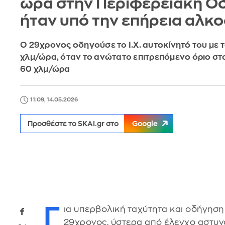
ώρα στην Περιφερειακή Οδ
ήταν υπό την επήρεια αλκ
Ο 29χρονος οδηγούσε το Ι.Χ. αυτοκίνητό του με 
χλμ/ώρα, όταν το ανώτατο επιτρεπόμενο όριο στο
60 χλμ/ώρα
11:09, 14.05.2026
Προσθέστε το SKAI.gr στο
Google
Γ
ια υπερβολική ταχύτητα και οδήγηση
29χρονος, ύστερα από έλεγχο αστυν