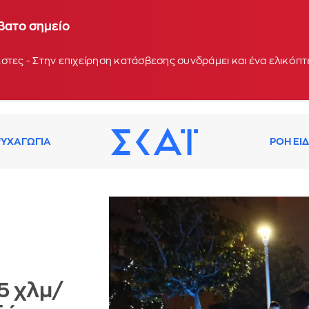
βατο σημείο
τες - Στην επιχείρηση κατάσβεσης συνδράμει και ένα ελικόπτ
ΥΧΑΓΩΓΙΑ
ΡΟΗ ΕΙ
5 χλμ/