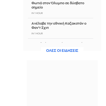
Φωτιά στον Όλυμπο σε δύσβατο
σημείο
IN 1 HOUR
Aνέλαβε την εθνική Καζακστάν ο
Φαν'τ Σχιπ
IN 1 HOUR
Σαμοθράκη: Νεαρός ναυαγοσώστης
έσωσε ηλικιωμένη τουρίστρια που
ΟΛΕΣ ΟΙ ΕΙΔΗΣΕΙΣ
είχε χάσει τις αισθήσεις της
IN 1 HOUR
Ρωσία: Ο Πούτιν ανοίγει τον δρόμο
για την πώληση κρατικού μεριδίου
30% στο μεγαλύτερο αεροδρόμιο
της Μόσχας
IN 1 HOUR
«Michael 2»: Η Lionsgate σχεδιάζει
την πρεμιέρα για τα τέλη του 2027 ή
τις αρχές του 2028