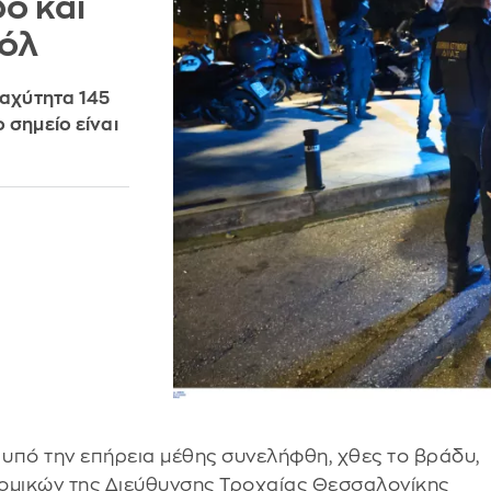
ό και
οόλ
ταχύτητα 145
 σημείο είναι
 υπό την επήρεια μέθης συνελήφθη, χθες το βράδυ,
ομικών της Διεύθυνσης Τροχαίας Θεσσαλονίκης