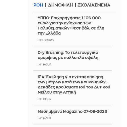
ΡΟΗ
ΔΗΜΟΦΙΛΗ
ΣΧΟΛΙΑΣΜΕΝΑ
ΥΠΠΟ: Επιχορηγήσεις 1.106.000
ευρώ για την ενίσχυση των
Πολυθεματικών Φεστιβάλ, σε όλη
την Ελλάδα
IN 2 HOURS
Dry Brushing: Το τελετουργικό
ομορφιάς με πολλαπλά οφέλη
IN 1 HOUR
ΙΣΑ: Έκκληση για εντατικοποίηση
των μέτρων κατά των κουνουπιών -
Δεκάδες κρούσματα ιού του Δυτικού
Νείλου στην Αττική
IN 1 HOUR
Μεσημβρινό Magazino 07-08-2026
IN 1 HOUR