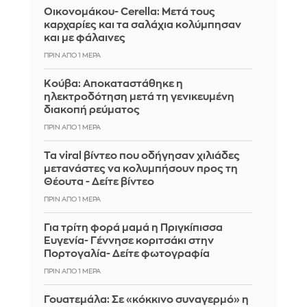
Οικονομάκου- Cerella: Μετά τους
καρχαρίες και τα σαλάχια κολύμπησαν
και με φάλαινες
ΠΡΙΝ ΑΠΌ 1 ΜΈΡΑ
Κούβα: Αποκαταστάθηκε η
ηλεκτροδότηση μετά τη γενικευμένη
διακοπή ρεύματος
ΠΡΙΝ ΑΠΌ 1 ΜΈΡΑ
Τα viral βίντεο που οδήγησαν χιλιάδες
μετανάστες να κολυμπήσουν προς τη
Θέουτα - Δείτε βίντεο
ΠΡΙΝ ΑΠΌ 1 ΜΈΡΑ
Για τρίτη φορά μαμά η Πριγκίπισσα
Ευγενία- Γέννησε κοριτσάκι στην
Πορτογαλία- Δείτε φωτογραφία
ΠΡΙΝ ΑΠΌ 1 ΜΈΡΑ
Γουατεμάλα: Σε «κόκκινο συναγερμό» η