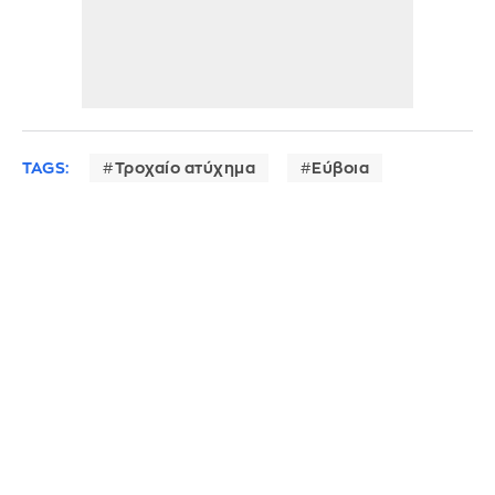
TAGS:
Τροχαίο ατύχημα
Εύβοια