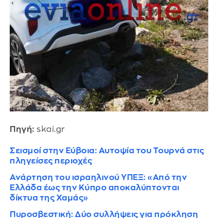
Πηγή:
skai.gr
Σεισμοί στην Εύβοια: Αυτοψία του Τουρνά στις
πληγείσες περιοχές
Ανάρτηση του ισραηλινού ΥΠΕΞ: «Από την
Ελλάδα έως την Κύπρο αποκαλύπτονται
δίκτυα της Χαμάς»
Πυροσβεστική: Δύο συλλήψεις για πρόκληση