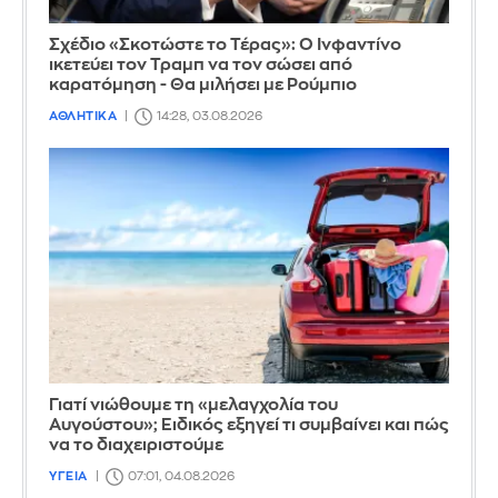
Σχέδιο «Σκοτώστε το Τέρας»: Ο Ινφαντίνο
ικετεύει τον Τραμπ να τον σώσει από
καρατόμηση - Θα μιλήσει με Ρούμπιο
ΑΘΛΗΤΙΚΑ
14:28, 03.08.2026
Γιατί νιώθουμε τη «μελαγχολία του
Αυγούστου»; Ειδικός εξηγεί τι συμβαίνει και πώς
να το διαχειριστούμε
ΥΓΕΙΑ
07:01, 04.08.2026