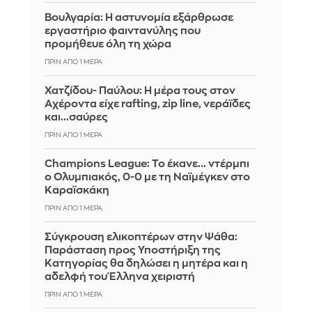
Βουλγαρία: Η αστυνομία εξάρθρωσε
εργαστήριο φαιντανύλης που
προμήθευε όλη τη χώρα
ΠΡΙΝ ΑΠΌ 1 ΜΈΡΑ
Χατζίδου- Παύλου: Η μέρα τους στον
Αχέροντα είχε rafting, zip line, νεράϊδες
και...σαύρες
ΠΡΙΝ ΑΠΌ 1 ΜΈΡΑ
Champions League: Το έκανε... ντέρμπι
ο Ολυμπιακός, 0-0 με τη Ναϊμέγκεν στο
Καραϊσκάκη
ΠΡΙΝ ΑΠΌ 1 ΜΈΡΑ
Σύγκρουση ελικοπτέρων στην Ψάθα:
Παράσταση προς Υποστήριξη της
Κατηγορίας θα δηλώσει η μητέρα και η
αδελφή του Έλληνα χειριστή
ΠΡΙΝ ΑΠΌ 1 ΜΈΡΑ