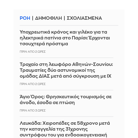
ΡΟΗ
ΔΗΜΟΦΙΛΗ
ΣΧΟΛΙΑΣΜΕΝΑ
Υποχρεωτικά κράνος και γιλέκο για τα
ηλεκτρικά πατίνια στο Παρίσι: Έρχονται
τσουχτερά πρόστιμα
ΠΡΙΝ ΑΠΌ 2 ΏΡΕΣ
Τροχαίο στη λεωφόρο Αθηνών-Σουνίου:
Τραυματίες δύο αστυνομικοί της
ομάδας ΔΙΑΣ μετά από σύγκρουση με ΙΧ
ΠΡΙΝ ΑΠΌ 2 ΏΡΕΣ
Άγιο Όρος: Θρησκευτικός τουρισμός σε
άνοδο, έσοδα σε πτώση
ΠΡΙΝ ΑΠΌ 3 ΏΡΕΣ
Λευκάδα: Χειροπέδες σε 58χρονο μετά
την καταγγελία της 31χρονης
συντρόφου του για ενδοοικογενειακή