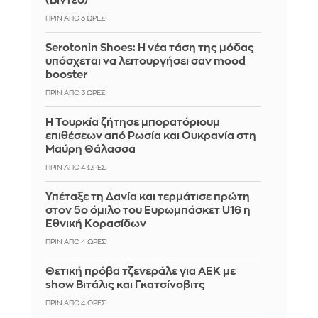
(Βίντεο)
ΠΡΙΝ ΑΠΌ 3 ΏΡΕΣ
Serotonin Shoes: Η νέα τάση της μόδας
υπόσχεται να λειτουργήσει σαν mood
booster
ΠΡΙΝ ΑΠΌ 3 ΏΡΕΣ
Η Τουρκία ζήτησε μπορατόριουμ
επιθέσεων από Ρωσία και Ουκρανία στη
Μαύρη Θάλασσα
ΠΡΙΝ ΑΠΌ 4 ΏΡΕΣ
Υπέταξε τη Δανία και τερμάτισε πρώτη
στον 5ο όμιλο του Ευρωμπάσκετ U16 η
Εθνική Κορασίδων
ΠΡΙΝ ΑΠΌ 4 ΏΡΕΣ
Θετική πρόβα τζενεράλε για ΑΕΚ με
show Βιτάλις και Γκατσίνοβιτς
ΠΡΙΝ ΑΠΌ 4 ΏΡΕΣ