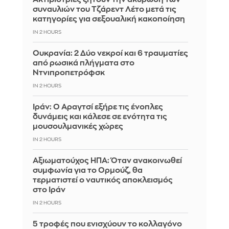
συναυλιών του Τζάρεντ Λέτο μετά τις
κατηγορίες για σεξουαλική κακοποίηση
IN 2 HOURS
Ουκρανία: 2 Δύο νεκροί και 6 τραυματίες
από ρωσικά πλήγματα στο
Ντνιπροπετρόφσκ
IN 2 HOURS
Ιράν: Ο Αραγτσί εξήρε τις ένοπλες
δυνάμεις και κάλεσε σε ενότητα τις
μουσουλμανικές χώρες
IN 2 HOURS
Αξιωματούχος ΗΠΑ: Όταν ανακοινωθεί
συμφωνία για το Ορμούζ, θα
τερματιστεί ο ναυτικός αποκλεισμός
στο Ιράν
IN 2 HOURS
5 τροφές που ενισχύουν το κολλαγόνο