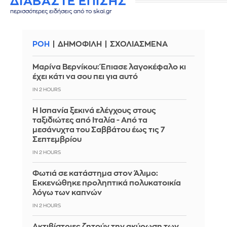
ΔΙΑΒΑΣΤΕ ΕΠΙΣΗΣ
περισσότερες ειδήσεις από το skai.gr
ΡΟΗ
ΔΗΜΟΦΙΛΗ
ΣΧΟΛΙΑΣΜΕΝΑ
Μαρίνα Βερνίκου: Έπιασε λαγοκέφαλο κι
έχει κάτι να σου πει για αυτό
IN 2 HOURS
Η Ισπανία ξεκινά ελέγχους στους
ταξιδιώτες από Ιταλία - Από τα
μεσάνυχτα του Σαββάτου έως τις 7
Σεπτεμβρίου
IN 2 HOURS
Φωτιά σε κατάστημα στον Άλιμο:
Εκκενώθηκε προληπτικά πολυκατοικία
λόγω των καπνών
IN 2 HOURS
Ακτιβίστριες ζητούν την ακύρωση των