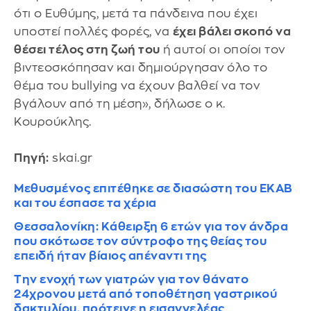
ότι ο Ευθύμης, μετά τα πάνδεινα που έχει
υποστεί πολλές φορές, να
έχει βάλει σκοπό να
θέσει τέλος στη ζωή του
ή αυτοί οι οποίοι τον
βιντεοσκόπησαν και δημιούργησαν όλο το
θέμα του bullying να έχουν βαλθεί να τον
βγάλουν από τη μέση», δήλωσε ο κ.
Κουρούκλης.
Πηγή:
skai.gr
Μεθυσμένος επιτέθηκε σε διασώστη του ΕΚΑΒ
και του έσπασε τα χέρια
Θεσσαλονίκη: Κάθειρξη 6 ετών για τον άνδρα
που σκότωσε τον σύντροφο της θείας του
επειδή ήταν βίαιος απέναντι της
Την ενοχή των γιατρών για τον θάνατο
24χρονου μετά από τοποθέτηση γαστρικού
δακτυλίου, πρότεινε η εισαγγελέας