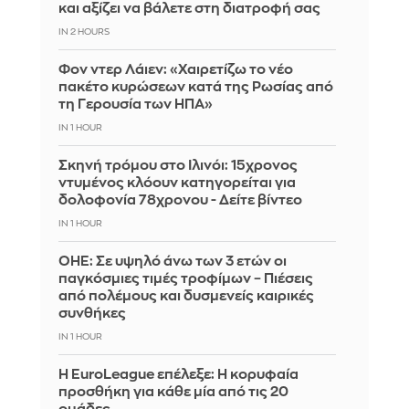
και αξίζει να βάλετε στη διατροφή σας
IN 2 HOURS
Φον ντερ Λάιεν: «Χαιρετίζω το νέο
πακέτο κυρώσεων κατά της Ρωσίας από
τη Γερουσία των ΗΠΑ»
IN 1 HOUR
Σκηνή τρόμου στο Ιλινόι: 15χρονος
ντυμένος κλόουν κατηγορείται για
δολοφονία 78χρονου - Δείτε βίντεο
IN 1 HOUR
ΟΗΕ: Σε υψηλό άνω των 3 ετών οι
παγκόσμιες τιμές τροφίμων – Πιέσεις
από πολέμους και δυσμενείς καιρικές
συνθήκες
IN 1 HOUR
Η EuroLeague επέλεξε: Η κορυφαία
προσθήκη για κάθε μία από τις 20