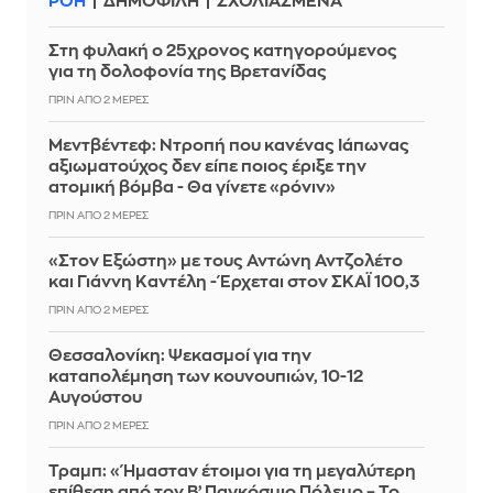
ΡΟΗ
ΔΗΜΟΦΙΛΗ
ΣΧΟΛΙΑΣΜΕΝΑ
Στη φυλακή ο 25χρονος κατηγορούμενος
για τη δολοφονία της Βρετανίδας
ΠΡΙΝ ΑΠΌ 2 ΜΈΡΕΣ
Μεντβέντεφ: Ντροπή που κανένας Ιάπωνας
αξιωματούχος δεν είπε ποιος έριξε την
ατομική βόμβα - Θα γίνετε «ρόνιν»
ΠΡΙΝ ΑΠΌ 2 ΜΈΡΕΣ
«Στον Εξώστη» με τους Αντώνη Αντζολέτο
και Γιάννη Καντέλη - Έρχεται στον ΣΚΑΪ 100,3
ΠΡΙΝ ΑΠΌ 2 ΜΈΡΕΣ
Θεσσαλονίκη: Ψεκασμοί για την
καταπολέμηση των κουνουπιών, 10-12
Αυγούστου
ΠΡΙΝ ΑΠΌ 2 ΜΈΡΕΣ
Τραμπ: «Ήμασταν έτοιμοι για τη μεγαλύτερη
επίθεση από τον Β’ Παγκόσμιο Πόλεμο – Το