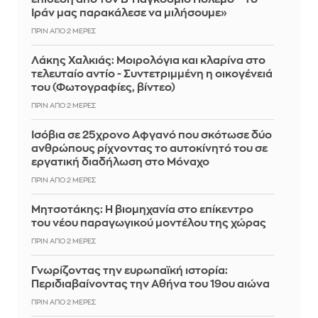
Ιράν μας παρακάλεσε να μιλήσουμε»
ΠΡΙΝ ΑΠΌ 2 ΜΈΡΕΣ
Λάκης Χαλκιάς: Mοιρολόγια και κλαρίνα στο
τελευταίο αντίο - Συντετριμμένη η οικογένειά
του (Φωτογραφίες, βίντεο)
ΠΡΙΝ ΑΠΌ 2 ΜΈΡΕΣ
Ισόβια σε 25χρονο Αφγανό που σκότωσε δύο
ανθρώπους ρίχνοντας το αυτοκίνητό του σε
εργατική διαδήλωση στο Μόναχο
ΠΡΙΝ ΑΠΌ 2 ΜΈΡΕΣ
Μητσοτάκης: Η βιομηχανία στο επίκεντρο
του νέου παραγωγικού μοντέλου της χώρας
ΠΡΙΝ ΑΠΌ 2 ΜΈΡΕΣ
Γνωρίζοντας την ευρωπαϊκή ιστορία:
Περιδιαβαίνοντας την Αθήνα του 19ου αιώνα
ΠΡΙΝ ΑΠΌ 2 ΜΈΡΕΣ