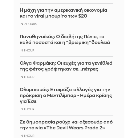
Η μάχη για την αμερικανική οικονομία
και το viral μπουρίτο των $20
IN 2 HOURS
Παναθηναϊκός: Ο διαβήτης Πένια, τα
καλά ποσοστά και η “βρώμικη” δουλειά
IN 1 HOUR
Όλγα Φαρμάκη: Οι ευχές για τα γενέθλιά
της φέτος γράφτηκαν σε...πέτρες
IN 1 HOUR
Ολυμπιακός: Ετοιμάζει αλλαγές για την
πρόκριση ο Μεντιλίμπαρ - Ημέρα κρίσης
για Έσε
IN 1 HOUR
Σε δημοπρασία ρούχα και αξεσουάρ από
την ταινία «The Devil Wears Prada 2»
IN 1 HOUR