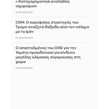
«Κατηγορηματικά αναληθείς
ισχυρισμοί»
IN 31 MINUTES
CNN: Ο κορυφαίος στρατηγός του
Τραμπ αναζητά διέξοδο από τον πόλεμο
με το Ιράν
IN 18 MINUTES
Ο απεσταλμένος του ΟΗΕ για την
Υεμένη προειδοποιεί για κίνδυνο
μεγάλης κλίμακας σύγκρουσης στη
χώρα
IN 15 MINUTES