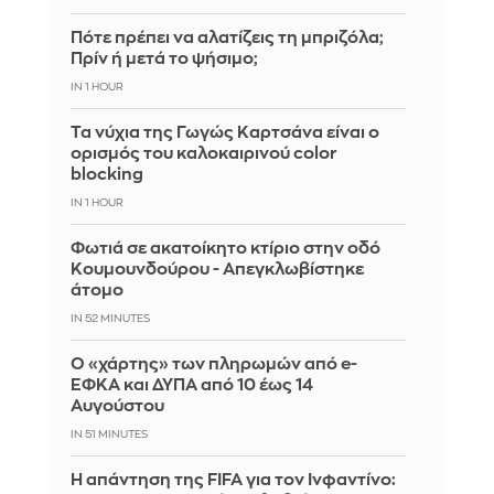
Πότε πρέπει να αλατίζεις τη μπριζόλα;
Πρίν ή μετά το ψήσιμο;
IN 1 HOUR
Τα νύχια της Γωγώς Καρτσάνα είναι ο
ορισμός του καλοκαιρινού color
blocking
IN 1 HOUR
Φωτιά σε ακατοίκητο κτίριο στην οδό
Κουμουνδούρου - Απεγκλωβίστηκε
άτομο
IN 52 MINUTES
Ο «χάρτης» των πληρωμών από e-
ΕΦΚΑ και ΔΥΠΑ από 10 έως 14
Αυγούστου
IN 51 MINUTES
Η απάντηση της FIFA για τον Ινφαντίνο: