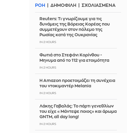
ΡΟΗ
ΔΗΜΟΦΙΛΗ
ΣΧΟΛΙΑΣΜΕΝΑ
Reuters: Τι γνωρίζουμε για τις
δυνάμεις της Βόρειας Κορέας που
συμμετέχουν στον πόλεμο της
Ρωσίας κατά της Ουκρανίας
IN 2 HOURS
Φωτιά στο Στεφάνι Κορίνθου -
Μηνυμα από το 112 για ετοιμότητα
IN 2 HOURS
Η Amazon προετοιμάζει τη συνέχεια
του ντοκιμαντέρ Melania
IN 2 HOURS
Λάκης Γαβαλάς: Το πάρτι γενεθλίων
του είχε «Μάντεψε ποιος» και άρωμα
GNTM, all day long!
IN 2 HOURS