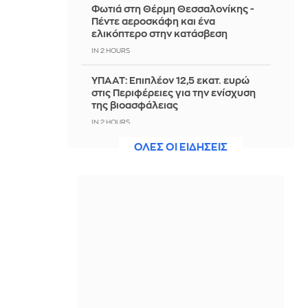
Φωτιά στη Θέρμη Θεσσαλονίκης -
Πέντε αεροσκάφη και ένα
ελικόπτερο στην κατάσβεση
IN 2 HOURS
ΥΠΑΑΤ: Επιπλέον 12,5 εκατ. ευρώ
στις Περιφέρειες για την ενίσχυση
της βιοασφάλειας
IN 2 HOURS
ΟΛΕΣ ΟΙ ΕΙΔΗΣΕΙΣ
Υεμένη: Νέα φονική επίθεση των
Χούθι μέσα σε δύο ημέρες - 5 νεκροί,
ανάμεσά τους και 2 άμαχοι
IN 2 HOURS
Ταϊλάνδη: Ο 14χρονος μακελάρης
έψαξε στο ίντερνετ παλαιότερες
υποθέσεις πριν επιτεθεί στο σχολείο
IN 2 HOURS
Τρομερή κίνηση της Σίτι: Έκλεισε τον
Μπουαντί με 130 εκατ. ευρώ