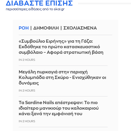
ΔΙΑΒΑΣΤΕ ΕΠΙΣΗΣ
περισσότερες ειδήσεις από το skai.gr
ΡΟΗ
ΔΗΜΟΦΙΛΗ
ΣΧΟΛΙΑΣΜΕΝΑ
«Συμβούλιο Ειρήνης» για τη Γάζα:
Εκδόθηκε το πρώτο κατασκευαστικό
συμβόλαιο – Αφορά στρατιωτική βάση
IN 2 HOURS
Μεγάλη πυρκαγιά στην περιοχή
Κολυμπάδα στη Σκύρο - Ενισχύθηκαν οι
δυνάμεις
IN 2 HOURS
Τα Sardine Nails επέστρεψαν: Το πιο
ιδιαίτερο μανικιούρ του καλοκαιριού
κάνει ξανά την εμφάνισή του
IN 2 HOURS