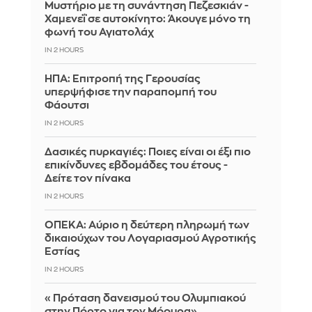
Μυστήριο με τη συνάντηση Πεζεσκιάν -
Χαμενεΐ σε αυτοκίνητο: Άκουγε μόνο τη
φωνή του Αγιατολάχ
IN 2 HOURS
ΗΠΑ: Επιτροπή της Γερουσίας
υπερψήφισε την παραπομπή του
Φάουτσι
IN 2 HOURS
Δασικές πυρκαγιές: Ποιες είναι οι έξι πιο
επικίνδυνες εβδομάδες του έτους -
Δείτε τον πίνακα
IN 2 HOURS
ΟΠΕΚΑ: Αύριο η δεύτερη πληρωμή των
δικαιούχων του Λογαριασμού Αγροτικής
Εστίας
IN 2 HOURS
«Πρόταση δανεισμού του Ολυμπιακού
στην Πόρτο για τον Μόουρα»