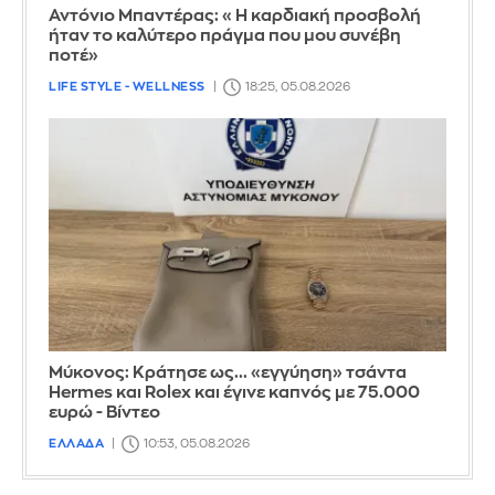
Αντόνιο Μπαντέρας: «Η καρδιακή προσβολή
ήταν το καλύτερο πράγμα που μου συνέβη
ποτέ»
LIFE STYLE - WELLNESS
18:25, 05.08.2026
Μύκονος: Κράτησε ως... «εγγύηση» τσάντα
Hermes και Rolex και έγινε καπνός με 75.000
ευρώ - Βίντεο
ΕΛΛΑΔΑ
10:53, 05.08.2026