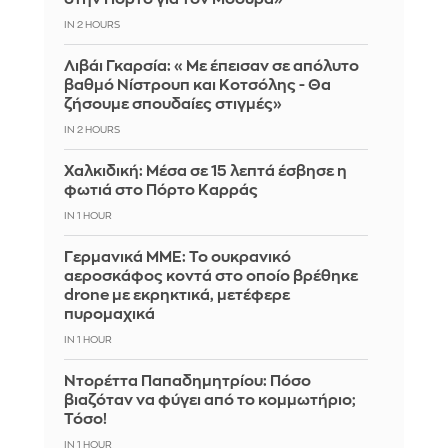
IN 2 HOURS
Λιβάι Γκαρσία: «Με έπεισαν σε απόλυτο
βαθμό Νίστρουπ και Κοτσόλης - Θα
ζήσουμε σπουδαίες στιγμές»
IN 2 HOURS
Χαλκιδική: Μέσα σε 15 λεπτά έσβησε η
φωτιά στο Πόρτο Καρράς
IN 1 HOUR
Γερμανικά ΜΜΕ: Το ουκρανικό
αεροσκάφος κοντά στο οποίο βρέθηκε
drone με εκρηκτικά, μετέφερε
πυρομαχικά
IN 1 HOUR
Ντορέττα Παπαδημητρίου: Πόσο
βιαζόταν να φύγει από το κομμωτήριο;
Τόσο!
IN 1 HOUR