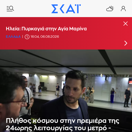
Μεγάλη πυρκαγιά στην περιοχή Κολυμπάδα
Ηλεία: Πυρκαγιά στην Αγία Μαρίνα
στη Σκύρο - Ενισχύθηκαν οι δυνάμεις
ΕΛΛΑΔΑ
16:04, 06.08.2026
ΕΛΛΑΔΑ
15:17, 06.08.2026
UPDATE: 17:10
Πλήθος κόσμου στην πρεμιέρα της
24ωρης λειτουργίας του μετρό -