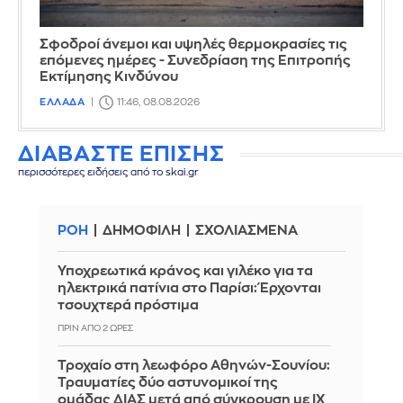
Σφοδροί άνεμοι και υψηλές θερμοκρασίες τις
επόμενες ημέρες - Συνεδρίαση της Επιτροπής
Εκτίμησης Κινδύνου
ΕΛΛΑΔΑ
11:46, 08.08.2026
ΔΙΑΒΑΣΤΕ ΕΠΙΣΗΣ
περισσότερες ειδήσεις από το skai.gr
ΡΟΗ
ΔΗΜΟΦΙΛΗ
ΣΧΟΛΙΑΣΜΕΝΑ
Υποχρεωτικά κράνος και γιλέκο για τα
ηλεκτρικά πατίνια στο Παρίσι: Έρχονται
τσουχτερά πρόστιμα
ΠΡΙΝ ΑΠΌ 2 ΏΡΕΣ
Τροχαίο στη λεωφόρο Αθηνών-Σουνίου:
Τραυματίες δύο αστυνομικοί της
ομάδας ΔΙΑΣ μετά από σύγκρουση με ΙΧ