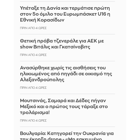
Υπέταξε τη Δανία και τερμάτισε πρώτη
στον 5ο όμιλο του Ευρωμπάσκετ U16 η
Εθνική Κορασίδων
ΠΡΙΝ ΑΠΌ 4 ΏΡΕΣ
Θετική πρόβα τζενεράλε για ΑΕΚ με
show Βιτάλις και Γκατσίνοβιτς
ΠΡΙΝ ΑΠΌ 4 ΏΡΕΣ
Ανασύρθηκε χωρίς τις αισθήσεις του
ηλικιωμένος από πηγάδι σε οικισμό της
Αλεξανδρούπολης
ΠΡΙΝ ΑΠΌ 4 ΏΡΕΣ
Μουτσινάς, Σαμαρά και Δέδες πήγαν
Μεξικό και ο πρώτος τους τάραξε στο
τρολάρισμα!
ΠΡΙΝ ΑΠΌ 4 ΏΡΕΣ
Βουλγαρία: Κατηγορεί την Ουκρανία για
την έκρηξη drone - «Μη εσκεμμένο