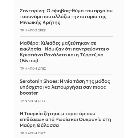
Σαντορίνη: Ο έφηβος-θύμα του αρχαίου
τσουνάμι που αλλάζει την ιστορία της
Μινωικής Κρήτης
ΠΡΙΝ ΑΠΌ 3 ΏΡΕΣ
Μαδέρα: Χιλιάδες μαζεύτηκαν σε
εκκλησία - Νόμιζαν ότι παντρεύονται ο
Κριστιάνο Ρονάλντο και η Τζορτζίνα
(Βίντεο)
ΠΡΙΝ ΑΠΌ 4 ΏΡΕΣ
Serotonin Shoes: Η νέα τάση της μόδας
υπόσχεται να λειτουργήσει σαν mood
booster
ΠΡΙΝ ΑΠΌ 4 ΏΡΕΣ
Η Τουρκία ζήτησε μπορατόριουμ
επιθέσεων από Ρωσία και Ουκρανία στη
Μαύρη Θάλασσα
ΠΡΙΝ ΑΠΌ 4 ΏΡΕΣ