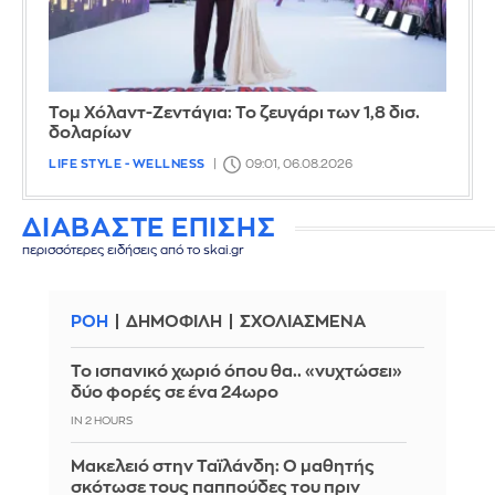
Τομ Χόλαντ-Ζεντάγια: Το ζευγάρι των 1,8 δισ.
δολαρίων
LIFE STYLE - WELLNESS
09:01, 06.08.2026
ΔΙΑΒΑΣΤΕ ΕΠΙΣΗΣ
περισσότερες ειδήσεις από το skai.gr
ΡΟΗ
ΔΗΜΟΦΙΛΗ
ΣΧΟΛΙΑΣΜΕΝΑ
Το ισπανικό χωριό όπου θα.. «νυχτώσει»
δύο φορές σε ένα 24ωρο
IN 2 HOURS
Μακελειό στην Ταϊλάνδη: Ο μαθητής
σκότωσε τους παππούδες του πριν