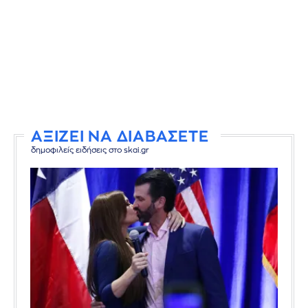
ΑΞΙΖΕΙ ΝΑ ΔΙΑΒΑΣΕΤΕ
δημοφιλείς ειδήσεις στο skai.gr