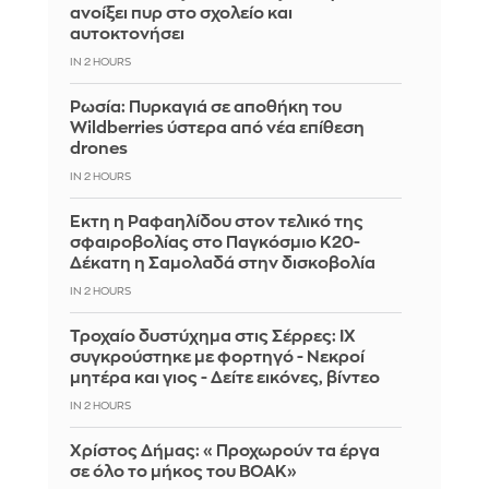
ανοίξει πυρ στο σχολείο και
αυτοκτονήσει
IN 2 HOURS
Ρωσία: Πυρκαγιά σε αποθήκη του
Wildberries ύστερα από νέα επίθεση
drones
IN 2 HOURS
Έκτη η Ραφαηλίδου στον τελικό της
σφαιροβολίας στο Παγκόσμιο Κ20-
Δέκατη η Σαμολαδά στην δισκοβολία
IN 2 HOURS
Τροχαίο δυστύχημα στις Σέρρες: ΙΧ
συγκρούστηκε με φορτηγό - Νεκροί
μητέρα και γιος - Δείτε εικόνες, βίντεο
IN 2 HOURS
Χρίστος Δήμας: «Προχωρούν τα έργα
σε όλο το μήκος του ΒΟΑΚ»