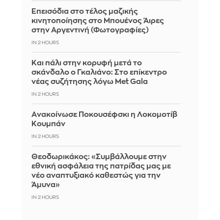
Επεισόδια στο τέλος μαζικής
κινητοποίησης στο Μπουένος Άιρες
στην Αργεντινή (Φωτογραφίες)
IN 2 HOURS
Και πάλι στην κορυφή μετά το
σκάνδαλο ο Γκαλιάνο: Στο επίκεντρο
νέας συζήτησης λόγω Met Gala
IN 2 HOURS
Aνακοίνωσε Ποκουσέφσκι η Λοκομοτίβ
Κουμπάν
IN 2 HOURS
Θεοδωρικάκος: «Συμβάλλουμε στην
εθνική ασφάλεια της πατρίδας μας με
νέο αναπτυξιακό καθεστώς για την
Άμυνα»
IN 2 HOURS