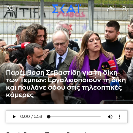
Παρέμβαση Σεβαστίδη για τη δίκη
των Τεμπών: Εργαλειοποιούν τη δίκη
και πουλάνε σόου στις τηλεοπτικές
κάμερες