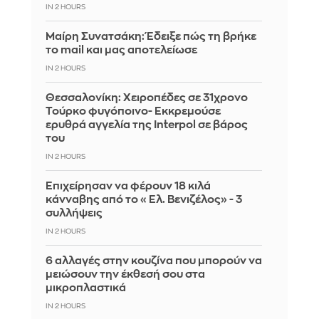
IN 2 HOURS
Μαίρη Συνατσάκη: Έδειξε πώς τη βρήκε
το mail και μας αποτελείωσε
IN 2 HOURS
Θεσσαλονίκη: Χειροπέδες σε 31χρονο
Τούρκο φυγόποινο- Εκκρεμούσε
ερυθρά αγγελία της Interpol σε βάρος
του
IN 2 HOURS
Επιχείρησαν να φέρουν 18 κιλά
κάνναβης από το «Ελ. Βενιζέλος» - 3
συλλήψεις
IN 2 HOURS
6 αλλαγές στην κουζίνα που μπορούν να
μειώσουν την έκθεσή σου στα
μικροπλαστικά
IN 2 HOURS