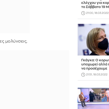
ελέγχου για κο
το Σάββατο 19 
21:00, 18.03.2022
ς μολύνσεις.
Γκάγκα: Ο κορω
υποχωρεί αλλά 
να προσέχουμε
21:51, 18.03.2022