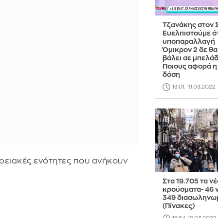
Τζανάκης στον 
Ευελπιστούμε ότ
υποπαραλλαγή
Όμικρον 2 δε θα
βάλει σε μπελάδ
Ποιους αφορά η
δόση
13:01, 19.03.2022
ρειακές ενότητες που ανήκουν
Στα 19.705 τα νέ
κρούσματα- 46 
349 διασωληνω
(Πίνακες)