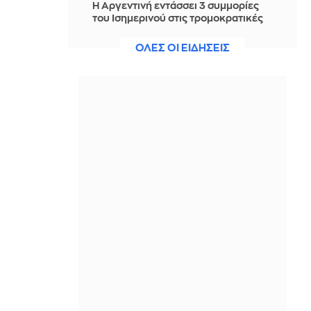
Η Αργεντινή εντάσσει 3 συμμορίες
του Ισημερινού στις τρομοκρατικές
οργανώσεις
ΟΛΕΣ ΟΙ ΕΙΔΗΣΕΙΣ
ΠΡΙΝ ΑΠΌ 1 ΜΈΡΑ
Τέσσερις νεκροί από τα πυρά μαθητή
σε σχολείο της Ταϊλάνδης -
Αυτοκτόνησε ο δράστης
ΠΡΙΝ ΑΠΌ 1 ΜΈΡΑ
Υεμένη: 58 νεκροί σε επιθέσεις των
Χούθι – 11 τραυματίες στη Σαουδική
Αραβία
ΠΡΙΝ ΑΠΌ 1 ΜΈΡΑ
Οδύσσεια: Όχι, δεν είναι ο Ματ
Ντέιμον στη σκηνή με τους 3μετρους
Λαιστρυγόνες και δεν υπάρχουν εφέ
ΠΡΙΝ ΑΠΌ 1 ΜΈΡΑ
Μπέττυ Μαγγίρα: Βρήκε το ιδανικό
νησί για να... εξαφανιστεί για τρεις