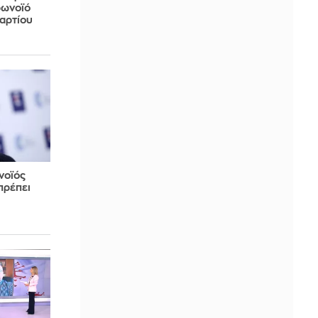
ρωνοϊό
Μαρτίου
νοϊός
πρέπει