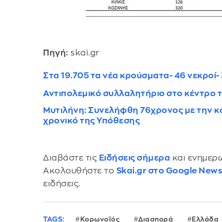
Πηγή:
skai.gr
Στα 19.705 τα νέα κρούσματα- 46 νεκροί-
Αντιπολεμικό συλλαλητήριο στο κέντρο τ
Μυτιλήνη: Συνελήφθη 76χρονος με την κ
χρονικό της Υπόθεσης
Διαβάστε τις
Ειδήσεις σήμερα
και ενημερω
Ακολουθήστε το
Skai.gr στο Google New
ειδήσεις.
TAGS:
Κορωνοϊός
Διασπορά
Ελλάδα