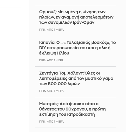
Ορμούζ: Μειωμένη η κίνηση των
πλοίων, εν αναμονή αποτελεσμάτων
των συνομιλιών Ιράν-Ομάν
ΠΡΙΝ ΑΠΌ 1 ΜΈΡΑ
Ισπανία: Ο… «Γαλαξιακός βοσκός», το
DIY αστεροσκοπείο του και η ολική
έκλειψη Ηλίου
ΠΡΙΝ ΑΠΌ 1 ΜΈΡΑ
Ζεντάγια-Τομ Χόλαντ: Όλες οι
λεπτομέρειες από τον μυστικό γάμο
των 500.000 λιρών
ΠΡΙΝ ΑΠΌ 1 ΜΈΡΑ
Μυστράς: Από φυσικά αίτια ο
θάνατος του 90χρονου, η πρώτη
εκτίμηση του ιατροδικαστή
ΠΡΙΝ ΑΠΌ 1 ΜΈΡΑ