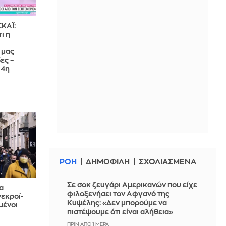
ΣΚΑΪ:
ι η
 μας
ες –
 4η
ΡΟΗ
ΔΗΜΟΦΙΛΗ
ΣΧΟΛΙΑΣΜΕΝΑ
Σε σοκ ζευγάρι Αμερικανών που είχε
α
φιλοξενήσει τον Αφγανό της
νεκροί-
Κυψέλης: «Δεν μπορούμε να
μένοι
πιστέψουμε ότι είναι αλήθεια»
ΠΡΙΝ ΑΠΌ 1 ΜΈΡΑ