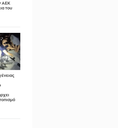
ν ΑΕΚ
ια του
γένειας
ο
άρχει
ντοπισμό