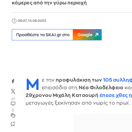
κάμερες από την γύρω περιοχή
08:27, 14.08.2023
Προσθέστε το SKAI.gr στο
Google
Μ
ε την
προφυλάκιση των
105 συλλη
επεισόδια στη
Νέα Φιλαδέλφεια
κα
29χρονου Μιχάλη Κατσουρή
έπεσε χθες 
27
μεταγωγές ξεκίνησαν από νωρίς το πρωί.
0