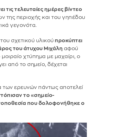
ι τις τελευταίες ημέρες βίντεο
ν της περιοχής και του γηπέδου
ικά γεγονότα.
 του σχετικού υλικού
προκύπτει
άρος του άτυχου Μιχάλη
αφού
 μοιραίο χτύπημα με μαχαίρι, ο
ι από το σημείο, δέχεται
α των ερευνών πάντως αποτελεί
ντόπισαν το «σημείο-
 τοποθεσία που δολοφονήθηκε ο