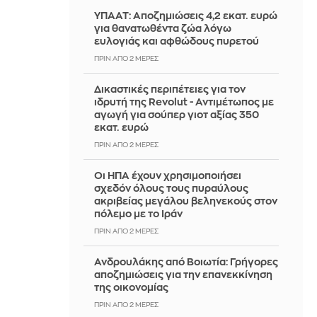
ΥΠΑΑΤ: Αποζημιώσεις 4,2 εκατ. ευρώ
για θανατωθέντα ζώα λόγω
ευλογιάς και αφθώδους πυρετού
ΠΡΙΝ ΑΠΌ 2 ΜΈΡΕΣ
Δικαστικές περιπέτειες για τον
ιδρυτή της Revolut - Αντιμέτωπος με
αγωγή για σούπερ γιοτ αξίας 350
εκατ. ευρώ
ΠΡΙΝ ΑΠΌ 2 ΜΈΡΕΣ
Οι ΗΠΑ έχουν χρησιμοποιήσει
σχεδόν όλους τους πυραύλους
ακριβείας μεγάλου βεληνεκούς στον
πόλεμο με το Ιράν
ΠΡΙΝ ΑΠΌ 2 ΜΈΡΕΣ
Ανδρουλάκης από Βοιωτία: Γρήγορες
αποζημιώσεις για την επανεκκίνηση
της οικονομίας
ΠΡΙΝ ΑΠΌ 2 ΜΈΡΕΣ