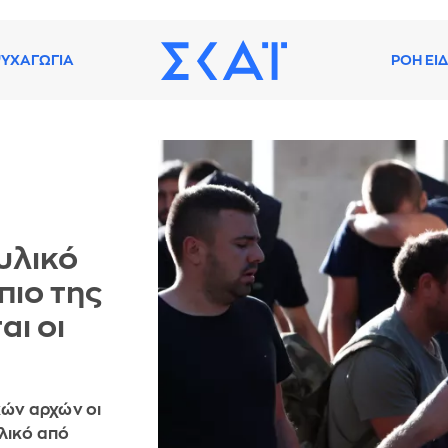
ΥΧΑΓΩΓΙΑ
ΡΟΗ ΕΙ
υλικό
πιο της
ι οι
κών αρχών οι
λικό από