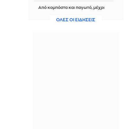
Από κομπόστα και παγωτό, μέχρι
σαλάτες: 24 συνταγές με ροδάκινα
και νεκταρίνια
ΟΛΕΣ ΟΙ ΕΙΔΗΣΕΙΣ
ΠΡΙΝ ΑΠΌ 2 ΜΈΡΕΣ
Μέριλιν Μονρόε: 64 χρόνια μετά,
δικαστική μάχη για το σπίτι όπου
πέθανε
ΠΡΙΝ ΑΠΌ 2 ΜΈΡΕΣ
Σκηνικό καταστροφής στη Δυτική
Αττική μετά από 5 ημέρες φωτιάς –
Σε επιφυλακή η Πυροσβεστική για
αναζωπυρώσεις
ΠΡΙΝ ΑΠΌ 2 ΜΈΡΕΣ
Το περίεργο καλοκαιρινό ένστικτο
που έχουν σχεδόν όλοι οι σκύλοι
ΠΡΙΝ ΑΠΌ 2 ΜΈΡΕΣ
Θεσσαλονίκη: Αναβάλλονται οι