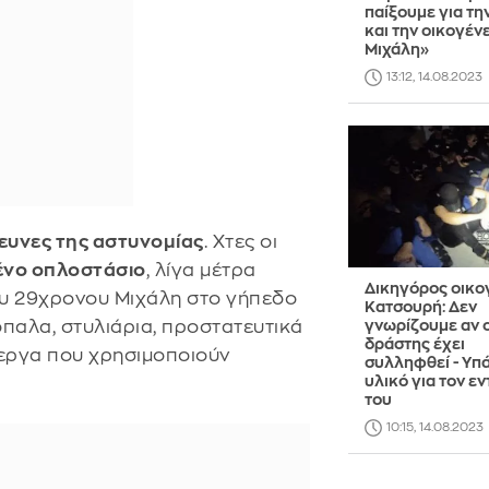
παίξουμε για τη
και την οικογένε
Μιχάλη»
13:12, 14.08.2023
ρευνες της αστυνομίας
. Χτες οι
νο οπλοστάσιο
, λίγα μέτρα
Δικηγόρος οικο
ου 29χρονου Μιχάλη στο γήπεδο
Κατσουρή: Δεν
παλα, στυλιάρια, προστατευτικά
γνωρίζουμε αν 
δράστης έχει
εργα που χρησιμοποιούν
συλληφθεί - Υπ
υλικό για τον ε
του
10:15, 14.08.2023