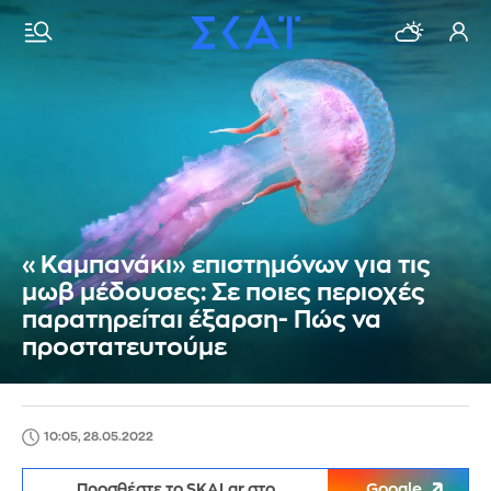
«Καμπανάκι» επιστημόνων για τις
μωβ μέδουσες: Σε ποιες περιοχές
παρατηρείται έξαρση- Πώς να
προστατευτούμε
10:05, 28.05.2022
Προσθέστε το SKAI.gr στο
Google