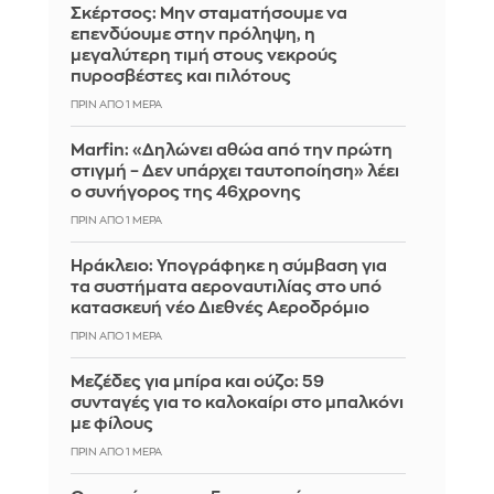
Σκέρτσος: Μην σταματήσουμε να
επενδύουμε στην πρόληψη, η
μεγαλύτερη τιμή στους νεκρούς
πυροσβέστες και πιλότους
ΠΡΙΝ ΑΠΌ 1 ΜΈΡΑ
Marfin: «Δηλώνει αθώα από την πρώτη
στιγμή – Δεν υπάρχει ταυτοποίηση» λέει
ο συνήγορος της 46χρονης
ΠΡΙΝ ΑΠΌ 1 ΜΈΡΑ
Ηράκλειο: Υπογράφηκε η σύμβαση για
τα συστήματα αεροναυτιλίας στο υπό
κατασκευή νέο Διεθνές Αεροδρόμιο
ΠΡΙΝ ΑΠΌ 1 ΜΈΡΑ
Μεζέδες για μπίρα και ούζο: 59
συνταγές για το καλοκαίρι στο μπαλκόνι
με φίλους
ΠΡΙΝ ΑΠΌ 1 ΜΈΡΑ