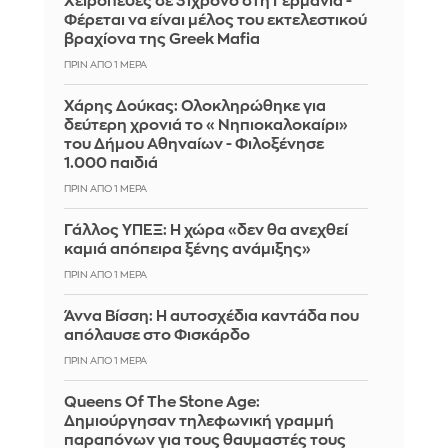
Χειροπέδες σε 31χρονο στη Γερμανία -
Φέρεται να είναι μέλος του εκτελεστικού
βραχίονα της Greek Mafia
ΠΡΙΝ ΑΠΌ 1 ΜΈΡΑ
Χάρης Δούκας: Ολοκληρώθηκε για
δεύτερη χρονιά το «Νηπιοκαλοκαίρι»
του Δήμου Αθηναίων - Φιλοξένησε
1.000 παιδιά
ΠΡΙΝ ΑΠΌ 1 ΜΈΡΑ
Γάλλος ΥΠΕΞ: Η χώρα «δεν θα ανεχθεί
καμιά απόπειρα ξένης ανάμιξης»
ΠΡΙΝ ΑΠΌ 1 ΜΈΡΑ
Άννα Βίσση: Η αυτοσχέδια καντάδα που
απόλαυσε στο Φισκάρδο
ΠΡΙΝ ΑΠΌ 1 ΜΈΡΑ
Queens Of The Stone Age:
Δημιούργησαν τηλεφωνική γραμμή
παραπόνων για τους θαυμαστές τους