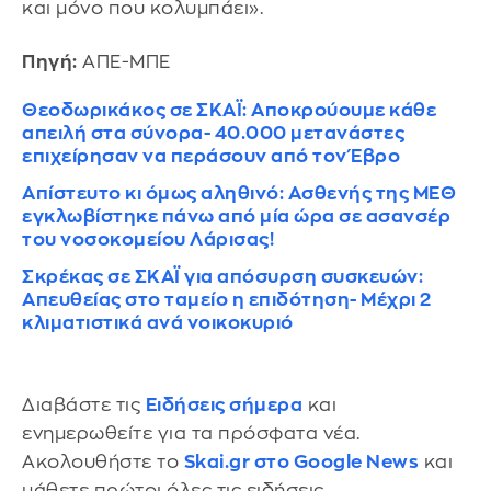
και μόνο που κολυμπάει».
Πηγή:
ΑΠΕ-ΜΠΕ
Θεοδωρικάκος σε ΣΚΑΪ: Αποκρούουμε κάθε
απειλή στα σύνορα- 40.000 μετανάστες
επιχείρησαν να περάσουν από τον Έβρο
Απίστευτο κι όμως αληθινό: Ασθενής της ΜΕΘ
εγκλωβίστηκε πάνω από μία ώρα σε ασανσέρ
του νοσοκομείου Λάρισας!
Σκρέκας σε ΣΚΑΪ για απόσυρση συσκευών:
Απευθείας στο ταμείο η επιδότηση- Μέχρι 2
κλιματιστικά ανά νοικοκυριό
Διαβάστε τις
Ειδήσεις σήμερα
και
ενημερωθείτε για τα πρόσφατα νέα.
Ακολουθήστε το
Skai.gr στο Google News
και
μάθετε πρώτοι όλες τις ειδήσεις.