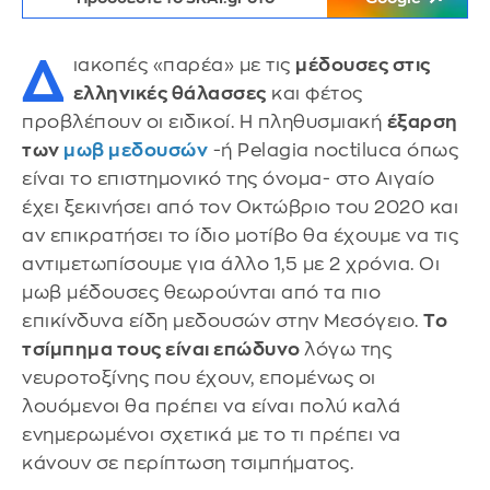
Δ
ιακοπές «παρέα» με τις
μέδουσες στις
ελληνικές θάλασσες
και φέτος
προβλέπουν οι ειδικοί. H πληθυσμιακή
έξαρση
των
μωβ μεδουσών
-ή Pelagia noctiluca όπως
είναι το επιστημονικό της όνομα- στο Αιγαίο
έχει ξεκινήσει από τον Οκτώβριο του 2020 και
αν επικρατήσει το ίδιο μοτίβο θα έχουμε να τις
αντιμετωπίσουμε για άλλο 1,5 με 2 χρόνια. Οι
μωβ μέδουσες θεωρούνται από τα πιο
επικίνδυνα είδη μεδουσών στην Μεσόγειο.
Το
τσίμπημα τους είναι επώδυνο
λόγω της
νευροτοξίνης που έχουν, επομένως οι
λουόμενοι θα πρέπει να είναι πολύ καλά
ενημερωμένοι σχετικά με το τι πρέπει να
κάνουν σε περίπτωση τσιμπήματος.