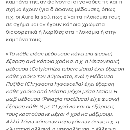
καμπάνα της, αν φαίνονται οι γονάδες τις και τι
σχήμα έχουν (για διάφανες μέδουσες, όπως
π.χ. οι Aurelia sp.), πως είναι τα πλοκάμια τους
σε σχήμα και αν έχουν κάποια χρώματα
διαφορετικά ή λωρίδες στα πλοκάμια ή στην
καμπάνα τους.
«
Το κάθε είδος μέδουσας κάνει μια φυσική
έξαρση ανά κάποια χρόνια. π.χ. η Μεσογειακή
μέδουσα (Cotylorhiza tuberculata) έχει έξαρση
κάθε χρόνο τον Αύγουστο, ενώ η Μέδουσα
Πυξίδα (Chrysaora hysoscella) έχει έξαρση
κάθε χρόνο από Μάρτιο μέχρι μέσα Μαϊου. Η
μωβ μέδουσα (Pelagia noctiluca) είχε φυσική
έξαρση κάθε 8 με 10 χρόνια και οι εξάρσεις
τους κρατούσανε μέχρι 4 χρόνια μάξιμουμ.
Αλλά λόγω κάποιων παραγόντων όπως π.χ. η
κλιματική αλλαγή, η υπεραλίευση, η έλλειψη