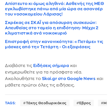
Απίστευτο κι όμως αληθινό: Ασθενής της ΜΕΘ
εγκλωβίστηκε πάνω από μία ώρα σε ασανσέρ
του νοσοκομείου Λάρισας!
Σκρέκας σε ΣΚΑΪ για απόσυρση συσκευών:
Απευθείας στο ταμείο η επιδότηση- Μέχρι 2
κλιματιστικά ανά νοικοκυριό
Επιστροφή στην κανονικότητα: «Πετάμε» τις
μάσκες από την Τετάρτη - Οι εξαιρέσεις
Διαβάστε τις
Ειδήσεις σήμερα
και
ενημερωθείτε για τα πρόσφατα νέα.
Ακολουθήστε το
Skai.gr στο Google News
και
μάθετε πρώτοι όλες τις ειδήσεις.
TAGS:
Τάκης Θεοδωρικάκος
Έβρος
Μετ