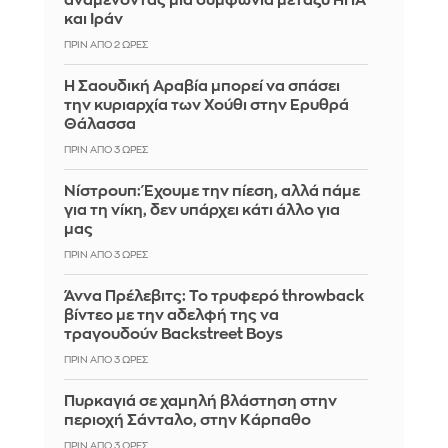
αναμένοντας μια συμφωνία μεταξύ ΗΠΑ
και Ιράν
ΠΡΙΝ ΑΠΌ 2 ΏΡΕΣ
Η Σαουδική Αραβία μπορεί να σπάσει
την κυριαρχία των Χούθι στην Ερυθρά
Θάλασσα
ΠΡΙΝ ΑΠΌ 3 ΏΡΕΣ
Νίστρουπ: Έχουμε την πίεση, αλλά πάμε
για τη νίκη, δεν υπάρχει κάτι άλλο για
μας
ΠΡΙΝ ΑΠΌ 3 ΏΡΕΣ
Άννα Πρέλεβιτς: Το τρυφερό throwback
βίντεο με την αδελφή της να
τραγουδούν Backstreet Boys
ΠΡΙΝ ΑΠΌ 3 ΏΡΕΣ
Πυρκαγιά σε χαμηλή βλάστηση στην
περιοχή Σάνταλο, στην Κάρπαθο
ΠΡΙΝ ΑΠΌ 3 ΏΡΕΣ