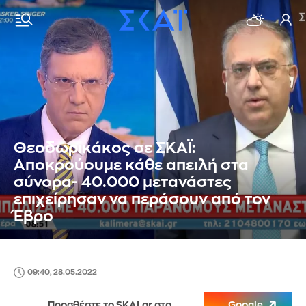
Θεοδωρικάκος σε ΣΚΑΪ:
Αποκρούουμε κάθε απειλή στα
σύνορα- 40.000 μετανάστες
επιχείρησαν να περάσουν από τον
Έβρο
09:40, 28.05.2022
Προσθέστε το SKAI.gr στο
Google