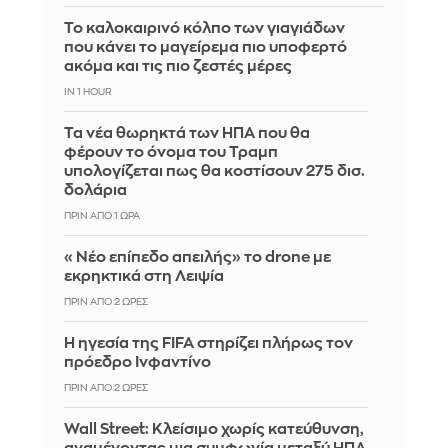
Το καλοκαιρινό κόλπο των γιαγιάδων
που κάνει το μαγείρεμα πιο υποφερτό
ακόμα και τις πιο ζεστές μέρες
IN 1 HOUR
Τα νέα θωρηκτά των ΗΠΑ που θα
φέρουν το όνομα του Τραμπ
υπολογίζεται πως θα κοστίσουν 275 δισ.
δολάρια
ΠΡΙΝ ΑΠΌ 1 ΏΡΑ
«Νέο επίπεδο απειλής» το drone με
εκρηκτικά στη Λειψία
ΠΡΙΝ ΑΠΌ 2 ΏΡΕΣ
Η ηγεσία της FIFA στηρίζει πλήρως τον
πρόεδρο Ινφαντίνο
ΠΡΙΝ ΑΠΌ 2 ΏΡΕΣ
Wall Street: Κλείσιμο χωρίς κατεύθυνση,