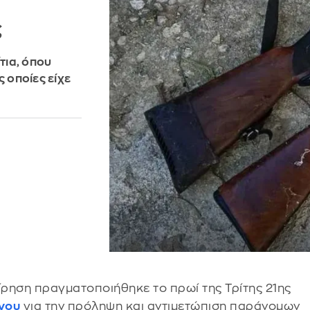
ς
τια, όπου
 οποίες είχε
ίρηση πραγματοποιήθηκε το πρωί της Τρίτης 21ης
γου
για την πρόληψη και αντιμετώπιση παράνομων