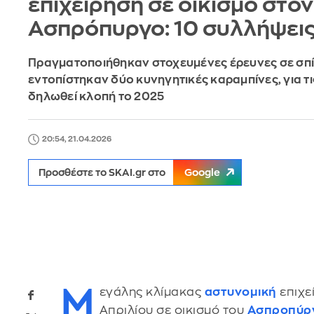
επιχείρηση σε οικισμό στον
Ασπρόπυργο: 10 συλλήψει
Πραγματοποιήθηκαν στοχευμένες έρευνες σε σπί
εντοπίστηκαν δύο κυνηγητικές καραμπίνες, για τις
δηλωθεί κλοπή το 2025
20:54, 21.04.2026
Προσθέστε το SKAI.gr στο
Google
Μ
εγάλης κλίμακας
αστυνομική
επιχε
Απριλίου σε οικισμό του
Ασπροπύρ