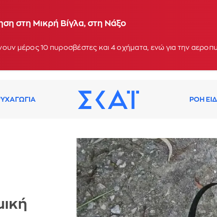
ση στη Μικρή Βίγλα, στη Νάξο
ουν μέρος 10 πυροσβέστες και 4 οχήματα, ενώ για την αεροπ
ΥΧΑΓΩΓΙΑ
ΡΟΗ ΕΙ
μική