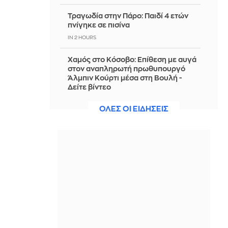
Τραγωδία στην Πάρο: Παιδί 4 ετών
πνίγηκε σε πισίνα
IN 2 HOURS
Χαμός στο Κόσοβο: Επίθεση με αυγά
στον αναπληρωτή πρωθυπουργό
Άλμπιν Κούρτι μέσα στη Βουλή -
Δείτε βίντεο
IN 1 HOUR
ΟΛΕΣ ΟΙ ΕΙΔΗΣΕΙΣ
Πυρκαγιά σε χαμηλή βλάστηση στη
Μικρή Βίγλα, στη Νάξο
IN 1 HOUR
Εξαρθρώθηκε ομάδα που διακινούσε
ναρκωτικά στην Αθήνα και στην
Πανεπιστημιούπολη Ζωγράφου
IN 1 HOUR
«Nonna Maxxing», η τάση που
μετατρέπει τις ντουλάπες των