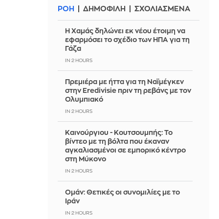
ΡΟΗ
ΔΗΜΟΦΙΛΗ
ΣΧΟΛΙΑΣΜΕΝΑ
Η Χαμάς δηλώνει εκ νέου έτοιμη να
εφαρμόσει το σχέδιο των ΗΠΑ για τη
Γάζα
IN 2 HOURS
Πρεμιέρα με ήττα για τη Ναϊμέγκεν
στην Eredivisie πριν τη ρεβάνς με τον
Ολυμπιακό
IN 2 HOURS
Καινούργιου - Κουτσουμπής: Το
βίντεο με τη βόλτα που έκαναν
αγκαλιασμένοι σε εμπορικό κέντρο
στη Μύκονο
IN 2 HOURS
Ομάν: Θετικές οι συνομιλίες με το
Ιράν
IN 2 HOURS