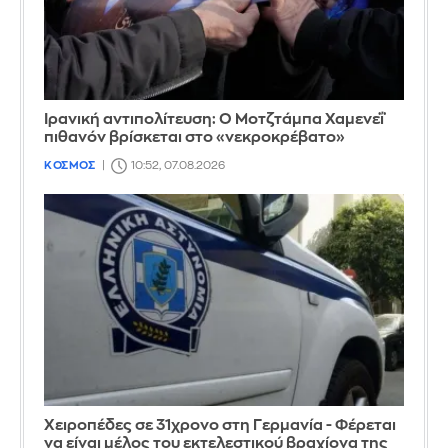
Ιρανική αντιπολίτευση: Ο Μοτζτάμπα Χαμενεΐ
πιθανόν βρίσκεται στο «νεκροκρέβατο»
ΚΟΣΜΟΣ
10:52, 07.08.2026
Χειροπέδες σε 31χρονο στη Γερμανία - Φέρεται
να είναι μέλος του εκτελεστικού βραχίονα της