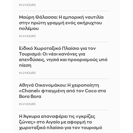
IN 2 HOURS
Μαύρη Θάλασσα: Η εμπορική ναυτιλία
στην πρώτη γραμμή ενός ακήρυχτου
πολέμου
IN 2 HOURS
Ειδικό Χωροταξικό Πλαίσιο για τον
Τουρισμό: Οι νέοι κανόνες για
επενδύσεις, νησιά και προορισμούς υπό
πίεση
IN 2 HOURS
Αθηνά Οικονομάκου: Η χειροποίητη
«Chanel» φτιαγμένη από τον Coco στα
Bora Bora
IN 2 HOURS
Η Άγκυρα επαναφέρει τις «γκρίζες
ζώνες» στο Αιγαίο με αφορμή το
χωροταξικό πλαίσιο για τον τουρισμό