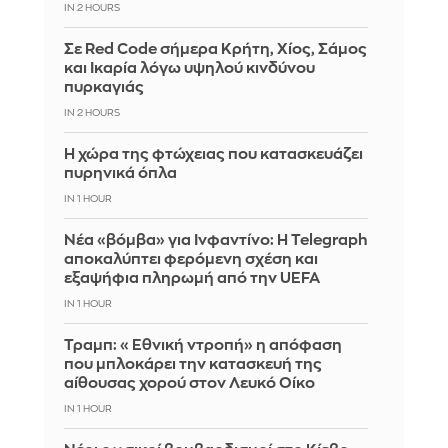
IN 2 HOURS
Σε Red Code σήμερα Κρήτη, Χίος, Σάμος
και Ικαρία λόγω υψηλού κινδύνου
πυρκαγιάς
IN 2 HOURS
Η χώρα της φτώχειας που κατασκευάζει
πυρηνικά όπλα
IN 1 HOUR
Νέα «βόμβα» για Ινφαντίνο: Η Telegraph
αποκαλύπτει φερόμενη σχέση και
εξαψήφια πληρωμή από την UEFA
IN 1 HOUR
Τραμπ: «Εθνική ντροπή» η απόφαση
που μπλοκάρει την κατασκευή της
αίθουσας χορού στον Λευκό Οίκο
IN 1 HOUR