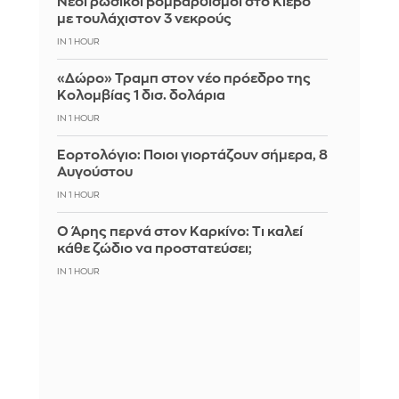
Νέοι ρωσικοί βομβαρδισμοί στο Κίεβο
με τουλάχιστον 3 νεκρούς
IN 1 HOUR
«Δώρο» Τραμπ στον νέο πρόεδρο της
Κολομβίας 1 δισ. δολάρια
IN 1 HOUR
Εορτολόγιο: Ποιοι γιορτάζουν σήμερα, 8
Αυγούστου
IN 1 HOUR
Ο Άρης περνά στον Καρκίνο: Τι καλεί
κάθε ζώδιο να προστατεύσει;
IN 1 HOUR