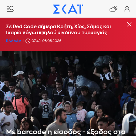
Σε Red Code σήμερα Κρήτη, Χίος, Σάμος και
Ικαρία λόγω υψηλού κινδύνου πυρκαγιάς
ΕΛΛΑΔΑ
07:42, 08.08.2026
Με barcode η είσοδος - έξοδος στα