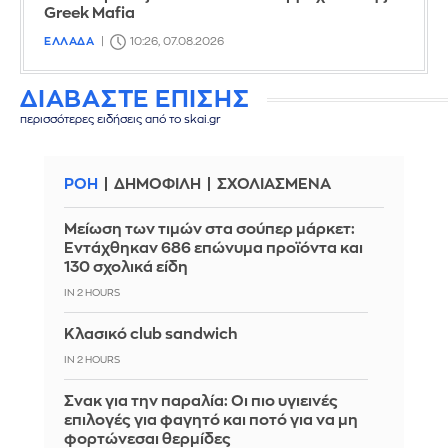
Greek Mafia
ΕΛΛΑΔΑ
10:26, 07.08.2026
ΔΙΑΒΑΣΤΕ ΕΠΙΣΗΣ
περισσότερες ειδήσεις από το skai.gr
ΡΟΗ
ΔΗΜΟΦΙΛΗ
ΣΧΟΛΙΑΣΜΕΝΑ
Μείωση των τιμών στα σούπερ μάρκετ:
Εντάχθηκαν 686 επώνυμα προϊόντα και
130 σχολικά είδη
IN 2 HOURS
Κλασικό club sandwich
IN 2 HOURS
Σνακ για την παραλία: Οι πιο υγιεινές
επιλογές για φαγητό και ποτό για να μη
φορτώνεσαι θερμίδες