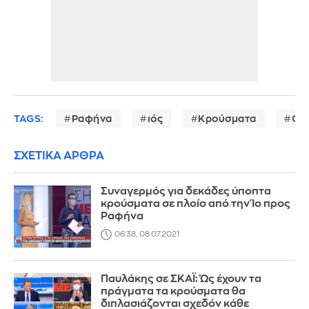
TAGS:
Ραφήνα
ιός
Κρούσματα
Cov
ΣΧΕΤΙΚΑ ΑΡΘΡΑ
Συναγερμός για δεκάδες ύποπτα
κρούσματα σε πλοίο από την Ίο προς
Ραφήνα
06:38, 08.07.2021
Παυλάκης σε ΣΚΑΪ: Ώς έχουν τα
πράγματα τα κρούσματα θα
διπλασιάζονται σχεδόν κάθε