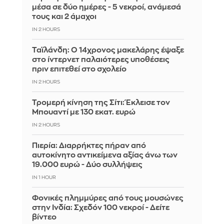
μέσα σε δύο ημέρες - 5 νεκροί, ανάμεσά
τους και 2 άμαχοι
IN 2 HOURS
Ταϊλάνδη: Ο 14χρονος μακελάρης έψαξε
στο ίντερνετ παλαιότερες υποθέσεις
πριν επιτεθεί στο σχολείο
IN 2 HOURS
Τρομερή κίνηση της Σίτι: Έκλεισε τον
Μπουαντί με 130 εκατ. ευρώ
IN 2 HOURS
Πιερία: Διαρρήκτες πήραν από
αυτοκίνητο αντικείμενα αξίας άνω των
19.000 ευρώ - Δύο συλλήψεις
IN 1 HOUR
Φονικές πλημμύρες από τους μουσώνες
στην Ινδία: Σχεδόν 100 νεκροί - Δείτε
βίντεο