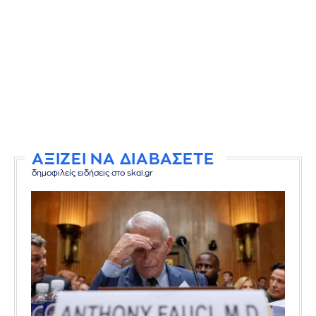
ΑΞΙΖΕΙ ΝΑ ΔΙΑΒΑΣΕΤΕ
δημοφιλείς ειδήσεις στο skai.gr