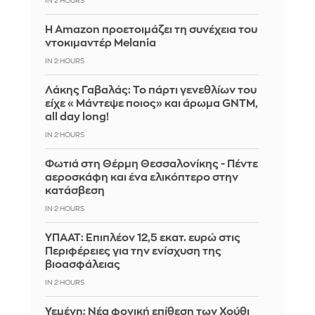
IN 2 HOURS
Η Amazon προετοιμάζει τη συνέχεια του
ντοκιμαντέρ Melania
IN 2 HOURS
Λάκης Γαβαλάς: Το πάρτι γενεθλίων του
είχε «Μάντεψε ποιος» και άρωμα GNTM,
all day long!
IN 2 HOURS
Φωτιά στη Θέρμη Θεσσαλονίκης - Πέντε
αεροσκάφη και ένα ελικόπτερο στην
κατάσβεση
IN 2 HOURS
ΥΠΑΑΤ: Επιπλέον 12,5 εκατ. ευρώ στις
Περιφέρειες για την ενίσχυση της
βιοασφάλειας
IN 2 HOURS
Υεμένη: Νέα φονική επίθεση των Χούθι