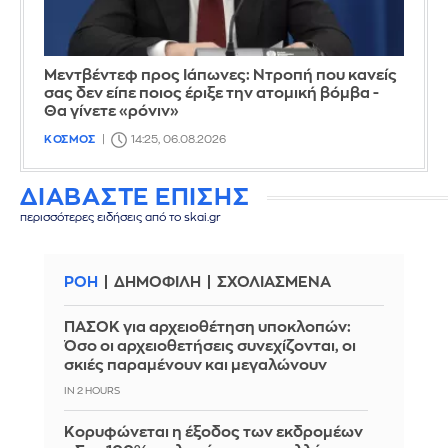
Μεντβέντεφ προς Ιάπωνες: Ντροπή που κανείς
σας δεν είπε ποιος έριξε την ατομική βόμβα -
Θα γίνετε «ρόνιν»
ΚΟΣΜΟΣ
14:25, 06.08.2026
ΔΙΑΒΑΣΤΕ ΕΠΙΣΗΣ
περισσότερες ειδήσεις από το skai.gr
ΡΟΗ
ΔΗΜΟΦΙΛΗ
ΣΧΟΛΙΑΣΜΕΝΑ
ΠΑΣΟΚ για αρχειοθέτηση υποκλοπών:
Όσο οι αρχειοθετήσεις συνεχίζονται, οι
σκιές παραμένουν και μεγαλώνουν
IN 2 HOURS
Κορυφώνεται η έξοδος των εκδρομέων