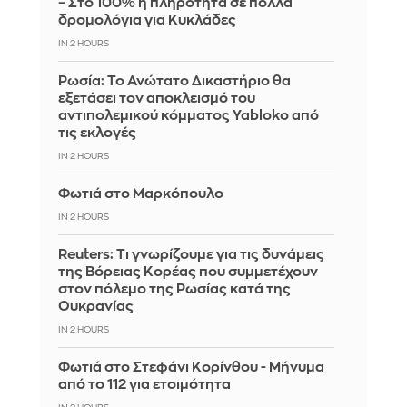
– Στο 100% η πληρότητα σε πολλά
δρομολόγια για Κυκλάδες
IN 2 HOURS
Ρωσία: Το Ανώτατο Δικαστήριο θα
εξετάσει τον αποκλεισμό του
αντιπολεμικού κόμματος Yabloko από
τις εκλογές
IN 2 HOURS
Φωτιά στο Μαρκόπουλο
IN 2 HOURS
Reuters: Τι γνωρίζουμε για τις δυνάμεις
της Βόρειας Κορέας που συμμετέχουν
στον πόλεμο της Ρωσίας κατά της
Ουκρανίας
IN 2 HOURS
Φωτιά στο Στεφάνι Κορίνθου - Μήνυμα
από το 112 για ετοιμότητα