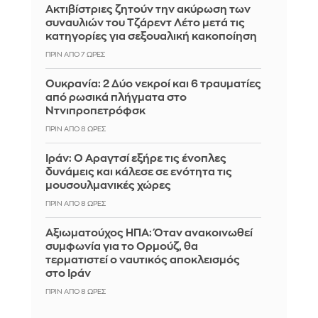
Ακτιβίστριες ζητούν την ακύρωση των
συναυλιών του Τζάρεντ Λέτο μετά τις
κατηγορίες για σεξουαλική κακοποίηση
ΠΡΙΝ ΑΠΌ 7 ΏΡΕΣ
Ουκρανία: 2 Δύο νεκροί και 6 τραυματίες
από ρωσικά πλήγματα στο
Ντνιπροπετρόφσκ
ΠΡΙΝ ΑΠΌ 8 ΏΡΕΣ
Ιράν: Ο Αραγτσί εξήρε τις ένοπλες
δυνάμεις και κάλεσε σε ενότητα τις
μουσουλμανικές χώρες
ΠΡΙΝ ΑΠΌ 8 ΏΡΕΣ
Αξιωματούχος ΗΠΑ: Όταν ανακοινωθεί
συμφωνία για το Ορμούζ, θα
τερματιστεί ο ναυτικός αποκλεισμός
στο Ιράν
ΠΡΙΝ ΑΠΌ 8 ΏΡΕΣ