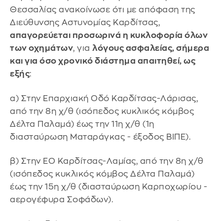
Θεσσαλίας ανακοίνωσε ότι με απόφαση της
Διεύθυνσης Αστυνομίας Καρδίτσας,
απαγορεύεται προσωρινά η κυκλοφορία όλων
των οχημάτων
, για
λόγους ασφαλείας, σήμερα
και για όσο χρονικό διάστημα απαιτηθεί, ως
εξής
:
α) Στην Επαρχιακή Οδό Καρδίτσας-Λάρισας,
από την 8η χ/θ (ισόπεδος κυκλικός κόμβος
Δέλτα Παλαμά) έως την 11η χ/θ (1η
διασταύρωση Ματαράγκας - έξοδος ΒΙΠΕ).
β) Στην ΕΟ Καρδίτσας-Λαμίας, από την 8η χ/θ
(ισόπεδος κυκλικός κόμβος Δέλτα Παλαμά)
έως την 15η χ/θ (διασταύρωση Καρποχωρίου -
αερογέφυρα Σοφάδων).