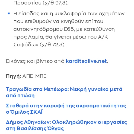
Προαστίου (χ/θ 97,3).
Η είσοδος και η κυκλοφορία των οχημάτων
που επιθυμούν να κινηθούν επί του
αυτοκινητόδρομου Ε65, με κατεύθυνση
προς Λαμία, θα γίνεται μέσω του Α/Κ
Σοφάδων (χ/θ 72,3).
Εικόνες και βίντεο από
karditsalive.net
.
Πηγή:
ΑΠΕ-ΜΠΕ
Τραγωδία στα Μετέωρα: Νεκρή γυναίκα μετά
από πτώση
Σταθερά στην κορυφή της ακροαματικότητας
ο Όμιλος ΣΚΑΪ
Δήμος Αθηναίων: Ολοκληρώθηκαν οι εργασίες
στη Βασιλίσσης Όλγας