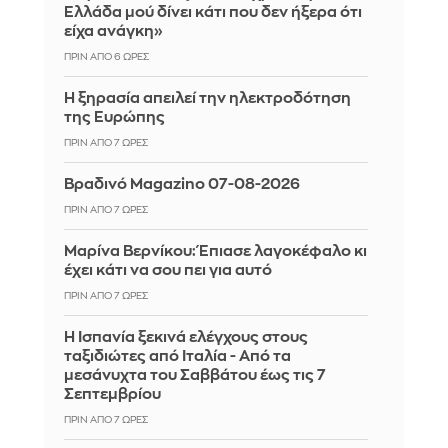
Ελλάδα μού δίνει κάτι που δεν ήξερα ότι
είχα ανάγκη»
ΠΡΙΝ ΑΠΌ 6 ΏΡΕΣ
Η ξηρασία απειλεί την ηλεκτροδότηση
της Ευρώπης
ΠΡΙΝ ΑΠΌ 7 ΏΡΕΣ
Βραδινό Magazino 07-08-2026
ΠΡΙΝ ΑΠΌ 7 ΏΡΕΣ
Μαρίνα Βερνίκου: Έπιασε λαγοκέφαλο κι
έχει κάτι να σου πει για αυτό
ΠΡΙΝ ΑΠΌ 7 ΏΡΕΣ
Η Ισπανία ξεκινά ελέγχους στους
ταξιδιώτες από Ιταλία - Από τα
μεσάνυχτα του Σαββάτου έως τις 7
Σεπτεμβρίου
ΠΡΙΝ ΑΠΌ 7 ΏΡΕΣ