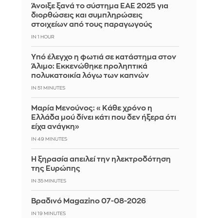
Άνοιξε ξανά το σύστημα ΕΑΕ 2025 για
διορθώσεις και συμπληρώσεις
στοιχείων από τους παραγωγούς
IN 1 HOUR
Yπό έλεγχο η φωτιά σε κατάστημα στον
Άλιμο: Εκκενώθηκε προληπτικά
πολυκατοικία λόγω των καπνών
IN 51 MINUTES
Μαρία Μενούνος: «Κάθε χρόνο η
Ελλάδα μού δίνει κάτι που δεν ήξερα ότι
είχα ανάγκη»
IN 49 MINUTES
Η ξηρασία απειλεί την ηλεκτροδότηση
της Ευρώπης
IN 35 MINUTES
Βραδινό Magazino 07-08-2026
IN 19 MINUTES