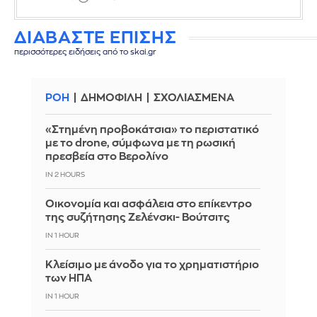
ΔΙΑΒΑΣΤΕ ΕΠΙΣΗΣ
περισσότερες ειδήσεις από το skai.gr
ΡΟΗ
ΔΗΜΟΦΙΛΗ
ΣΧΟΛΙΑΣΜΕΝΑ
«Στημένη προβοκάτσια» το περιστατικό
με το drone, σύμφωνα με τη ρωσική
πρεσβεία στο Βερολίνο
IN 2 HOURS
Οικονομία και ασφάλεια στο επίκεντρο
της συζήτησης Ζελένσκι- Βούτσιτς
IN 1 HOUR
Κλείσιμο με άνοδο για το χρηματιστήριο
των ΗΠΑ
IN 1 HOUR