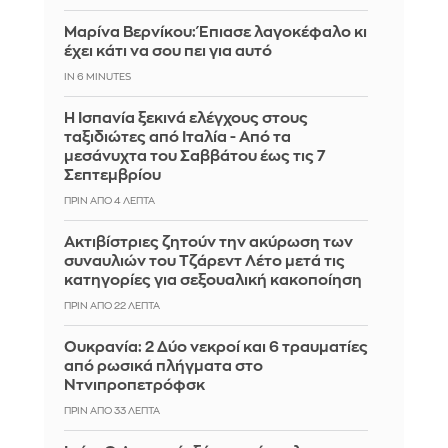
Μαρίνα Βερνίκου: Έπιασε λαγοκέφαλο κι
έχει κάτι να σου πει για αυτό
IN 6 MINUTES
Η Ισπανία ξεκινά ελέγχους στους
ταξιδιώτες από Ιταλία - Από τα
μεσάνυχτα του Σαββάτου έως τις 7
Σεπτεμβρίου
ΠΡΙΝ ΑΠΌ 4 ΛΕΠΤΆ
Ακτιβίστριες ζητούν την ακύρωση των
συναυλιών του Τζάρεντ Λέτο μετά τις
κατηγορίες για σεξουαλική κακοποίηση
ΠΡΙΝ ΑΠΌ 22 ΛΕΠΤΆ
Ουκρανία: 2 Δύο νεκροί και 6 τραυματίες
από ρωσικά πλήγματα στο
Ντνιπροπετρόφσκ
ΠΡΙΝ ΑΠΌ 33 ΛΕΠΤΆ