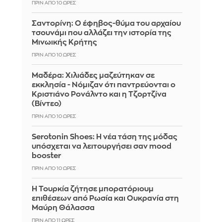
ΠΡΙΝ ΑΠΌ 10 ΏΡΕΣ
Σαντορίνη: Ο έφηβος-θύμα του αρχαίου
τσουνάμι που αλλάζει την ιστορία της
Μινωικής Κρήτης
ΠΡΙΝ ΑΠΌ 10 ΏΡΕΣ
Μαδέρα: Χιλιάδες μαζεύτηκαν σε
εκκλησία - Νόμιζαν ότι παντρεύονται ο
Κριστιάνο Ρονάλντο και η Τζορτζίνα
(Βίντεο)
ΠΡΙΝ ΑΠΌ 10 ΏΡΕΣ
Serotonin Shoes: Η νέα τάση της μόδας
υπόσχεται να λειτουργήσει σαν mood
booster
ΠΡΙΝ ΑΠΌ 10 ΏΡΕΣ
Η Τουρκία ζήτησε μπορατόριουμ
επιθέσεων από Ρωσία και Ουκρανία στη
Μαύρη Θάλασσα
ΠΡΙΝ ΑΠΌ 11 ΏΡΕΣ