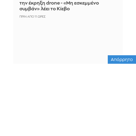
την έκρηξη drone - «Μη εσκεμμένο
συμβάν» λέει το Κίεβο
ΠΡΙΝ ΑΠΌ 11 ΏΡΕΣ
Απόρρητο