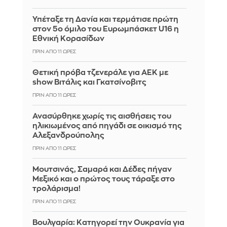
Υπέταξε τη Δανία και τερμάτισε πρώτη
στον 5ο όμιλο του Ευρωμπάσκετ U16 η
Εθνική Κορασίδων
ΠΡΙΝ ΑΠΌ 11 ΏΡΕΣ
Θετική πρόβα τζενεράλε για ΑΕΚ με
show Βιτάλις και Γκατσίνοβιτς
ΠΡΙΝ ΑΠΌ 11 ΏΡΕΣ
Ανασύρθηκε χωρίς τις αισθήσεις του
ηλικιωμένος από πηγάδι σε οικισμό της
Αλεξανδρούπολης
ΠΡΙΝ ΑΠΌ 11 ΏΡΕΣ
Μουτσινάς, Σαμαρά και Δέδες πήγαν
Μεξικό και ο πρώτος τους τάραξε στο
τρολάρισμα!
ΠΡΙΝ ΑΠΌ 11 ΏΡΕΣ
Βουλγαρία: Κατηγορεί την Ουκρανία για