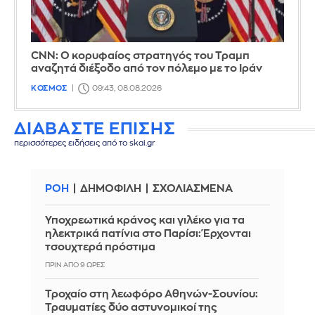
CNN: Ο κορυφαίος στρατηγός του Τραμπ
αναζητά διέξοδο από τον πόλεμο με το Ιράν
ΚΟΣΜΟΣ
09:43, 08.08.2026
ΔΙΑΒΑΣΤΕ ΕΠΙΣΗΣ
περισσότερες ειδήσεις από το skai.gr
ΡΟΗ
ΔΗΜΟΦΙΛΗ
ΣΧΟΛΙΑΣΜΕΝΑ
Υποχρεωτικά κράνος και γιλέκο για τα
ηλεκτρικά πατίνια στο Παρίσι: Έρχονται
τσουχτερά πρόστιμα
ΠΡΙΝ ΑΠΌ 9 ΏΡΕΣ
Τροχαίο στη λεωφόρο Αθηνών-Σουνίου:
Τραυματίες δύο αστυνομικοί της