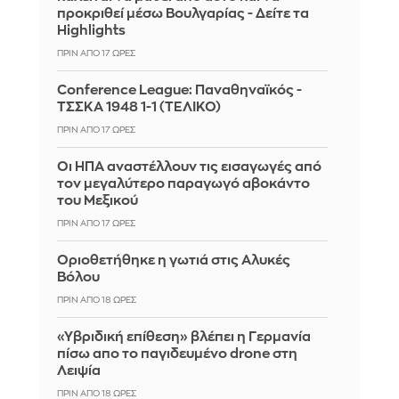
προκριθεί μέσω Βουλγαρίας - Δείτε τα
Highlights
ΠΡΙΝ ΑΠΌ 17 ΏΡΕΣ
Conference League: Παναθηναϊκός -
ΤΣΣΚΑ 1948 1-1 (ΤΕΛΙΚΟ)
ΠΡΙΝ ΑΠΌ 17 ΏΡΕΣ
Οι ΗΠΑ αναστέλλουν τις εισαγωγές από
τον μεγαλύτερο παραγωγό αβοκάντο
του Μεξικού
ΠΡΙΝ ΑΠΌ 17 ΏΡΕΣ
Οριοθετήθηκε η γωτιά στις Αλυκές
Βόλου
ΠΡΙΝ ΑΠΌ 18 ΏΡΕΣ
«Υβριδική επίθεση» βλέπει η Γερμανία
πίσω απο το παγιδευμένο drone στη
Λειψία
ΠΡΙΝ ΑΠΌ 18 ΏΡΕΣ