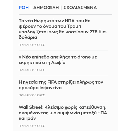
ΡΟΗ
ΔΗΜΟΦΙΛΗ
ΣΧΟΛΙΑΣΜΕΝΑ
Τα νέα θωρηκτά των ΗΠΑ που θα
φέρουν το όνομα του Τραμπ
υπολογίζεται πως θα κοστίσουν 275 δισ.
δολάρια
ΠΡΙΝ ΑΠΌ 16 ΏΡΕΣ
«Νέο επίπεδο απειλής» το drone με
εκρηκτικά στη Λειψία
ΠΡΙΝ ΑΠΌ 16 ΏΡΕΣ
Η ηγεσία της FIFA στηρίζει πλήρως τον
πρόεδρο Ινφαντίνο
ΠΡΙΝ ΑΠΌ 16 ΏΡΕΣ
Wall Street: Κλείσιμο χωρίς κατεύθυνση,
αναμένοντας μια συμφωνία μεταξύ ΗΠΑ
και Ιράν
ΠΡΙΝ ΑΠΌ 16 ΏΡΕΣ