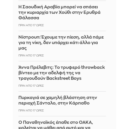
Η Σαουδική Αραβία μπορεί να σπάσει
την κυριαρχία των Χούθι στην Ερυθρά
Θάλασσα
ΠΡΙΝ ΑΠΌ 17 ΏΡΕΣ
Νίστρουπ: Έχουμε την πίεση, αλλά πάμε
για τη νίκη, δεν υπάρχει κάτι άλλο για
μας
ΠΡΙΝ ΑΠΌ 17 ΏΡΕΣ
Άννα Πρέλεβιτς: Το τρυφερό throwback
βίντεο με την αδελφή της να
τραγουδούν Backstreet Boys
ΠΡΙΝ ΑΠΌ 17 ΏΡΕΣ
Πυρκαγιά σε χαμηλή βλάστηση στην
περιοχή Σάνταλο, στην Κάρπαθο
ΠΡΙΝ ΑΠΌ 17 ΏΡΕΣ
Ο Παναθηναϊκός έπαθε στο ΟΑΚΑ,
καλείται να μάθει από αυτό και να