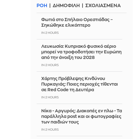
ΡΟΗ
ΔΗΜΟΦΙΛΗ
ΣΧΟΛΙΑΣΜΕΝΑ
Φωτιά στο Σπήλαιο Ορεστιάδας –
Σηκώθηκε ελικόπτερο
IN 2 HOURS
Λευκωσία: Κυπριακό φυσικό αέριο
μπορεί να τροφοδοτήσει την Ευρώπη
από την άνοιξη του 2028
IN 2 HOURS
Χάρτης Πρόβλεψης Κινδύνου
Πυρκαγιάς: Ποιες περιοχές τίθενται
σε Red Code τη Δευτέρα
IN 2 HOURS
Νίκα - Αργυρός: Διακοπές εν πλω - Τα
παράλληλα post και οι φωτογραφίες
των παιδιών τους
IN 2 HOURS