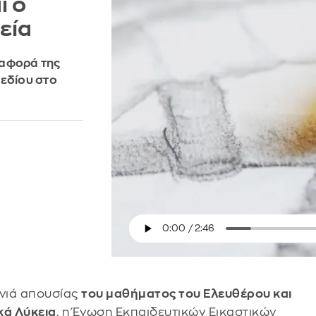
ι ο
εία
ναφορά της
χεδίου στο
ονιά απουσίας
του μαθήματος του Ελευθέρου και
κά Λύκεια
, η Ένωση Εκπαιδευτικών Εικαστικών