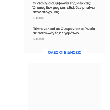
Φιντάν για συμφωνία της Μέκκας:
Όποιος δεν μας επιτεθεί, δεν μπαίνει
στον στόχο μας
IN 1 HOUR
Πέντε νεκροί σε Ουκρανία και Ρωσία
σε ανταλλαγές πληγμάτων
IN 1 HOUR
Πάτρα: Οδηγούσε με «μαϊμού»
ΟΛΕΣ ΟΙ ΕΙΔΗΣΕΙΣ
πινακίδες και... μεθυσμένος
IN 1 HOUR
Τι συμβαίνει όταν αφήνεις τα
βρώμικα πιάτα στον νεροχύτη όλη
νύχτα
IN 1 HOUR
Απίστευτο: Ελικόπτερο «πάρκαρε»
στο Σαρακήνικο για να κάνουν
μπάνιο οι επιβάτες του - Δείτε βίντεο