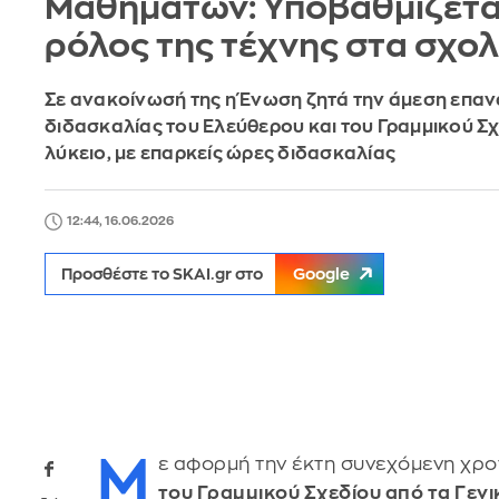
Μαθημάτων: Υποβαθμίζετα
ρόλος της τέχνης στα σχολ
Σε ανακοίνωσή της η Ένωση ζητά την άμεση επα
διδασκαλίας του Ελεύθερου και του Γραμμικού Σ
λύκειο, με επαρκείς ώρες διδασκαλίας
12:44, 16.06.2026
Προσθέστε το SKAI.gr στο
Google
Μ
ε αφορμή την έκτη συνεχόμενη χρ
του Γραμμικού Σχεδίου από τα Γενι